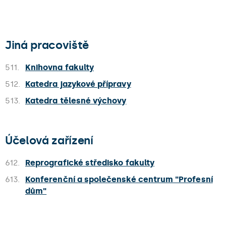
Jiná pracoviště
511.
Knihovna fakulty
512.
Katedra jazykové přípravy
513.
Katedra tělesné výchovy
Účelová zařízení
612.
Reprografické středisko fakulty
613.
Konferenční a společenské centrum "Profesní
dům"