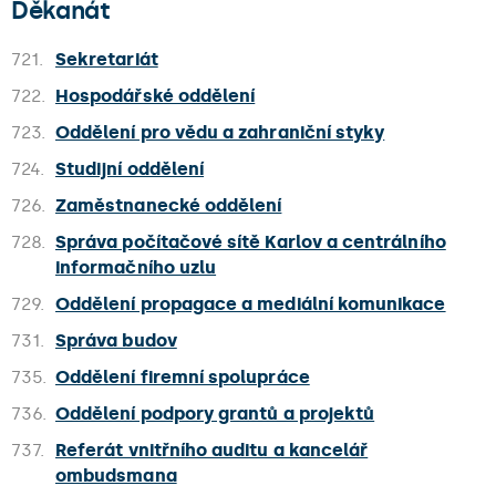
Děkanát
721.
Sekretariát
722.
Hospodářské oddělení
723.
Oddělení pro vědu a zahraniční styky
724.
Studijní oddělení
726.
Zaměstnanecké oddělení
728.
Správa počítačové sítě Karlov a centrálního
informačního uzlu
729.
Oddělení propagace a mediální komunikace
731.
Správa budov
735.
Oddělení firemní spolupráce
736.
Oddělení podpory grantů a projektů
737.
Referát vnitřního auditu a kancelář
ombudsmana