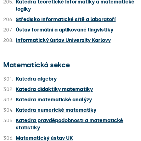
205.
Katedra teoretické informatiky a matematické
logiky
206.
Středisko informatické sítě a laboratoří
207.
Ústav formální a aplikované lingvistiky
208.
Informatický ústav Univerzity Karlovy
Matematická sekce
301.
Katedra algebry
302.
Katedra didaktiky matematiky
303.
Katedra matematické analýzy
304.
Katedra numerické matematiky
305.
Katedra pravděpodobnosti a matematické
statistiky
306.
Matematický ústav UK