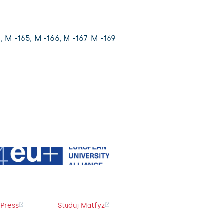
4,
M -165,
M -166,
M -167,
M -169
Press
Studuj Matfyz