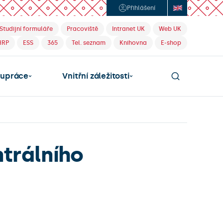
Přihlášení
Studijní formuláře
Pracoviště
Intranet UK
Web UK
HRP
ESS
365
Tel. seznam
Knihovna
E-shop
lupráce
Vnitřní záležitosti
ntrálního