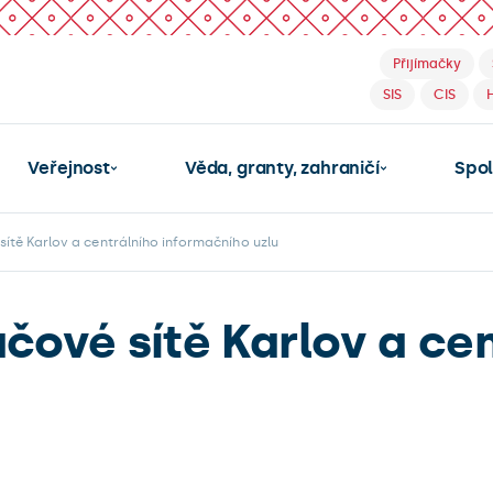
Přijímačky
SIS
CIS
Veřejnost
Věda, granty, zahraničí
Spo
ítě Karlov a centrálního informačního uzlu
čové sítě Karlov a ce