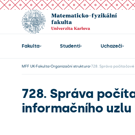
Fakulta
Studenti
Uchazeči
MFF UK
Fakulta
Organizační struktura
728. Správa počítačové s
728. Správa počíta
informačního uzlu