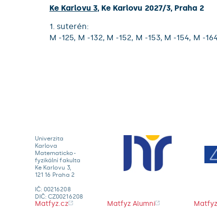
Ke Karlovu 3
,
Ke Karlovu 2027/3
,
Praha 2
1. suterén:
M -125,
M -132,
M -152,
M -153,
M -154,
M -16
Univerzita
Karlova
Matematicko-
fyzikální fakulta
Ke Karlovu 3,
121 16 Praha 2
IČ: 00216208
DIČ: CZ00216208
Matfyz.cz
Matfyz Alumni
Matfyz