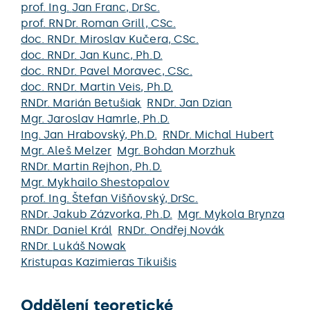
prof. Ing.
Jan Franc
, DrSc.
prof. RNDr.
Roman Grill
, CSc.
doc. RNDr.
Miroslav Kučera
, CSc.
doc. RNDr.
Jan Kunc
, Ph.D.
doc. RNDr.
Pavel Moravec
, CSc.
doc. RNDr.
Martin Veis
, Ph.D.
RNDr.
Marián Betušiak
RNDr.
Jan Dzian
Mgr.
Jaroslav Hamrle
, Ph.D.
Ing.
Jan Hrabovský
, Ph.D.
RNDr.
Michal Hubert
Mgr.
Aleš Melzer
Mgr.
Bohdan Morzhuk
RNDr.
Martin Rejhon
, Ph.D.
Mgr.
Mykhailo Shestopalov
prof. Ing.
Štefan Višňovský
, DrSc.
RNDr.
Jakub Zázvorka
, Ph.D.
Mgr.
Mykola Brynza
RNDr.
Daniel Král
RNDr.
Ondřej Novák
RNDr.
Lukáš Nowak
Kristupas Kazimieras Tikuišis
Oddělení teoretické