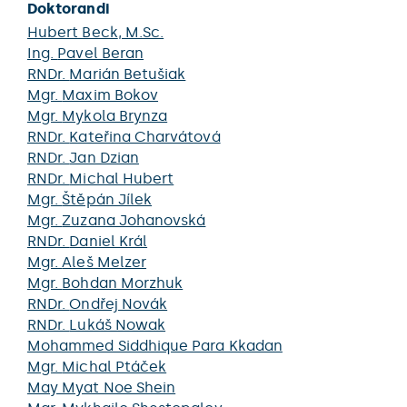
Doktorandi
Hubert Beck
, M.Sc.
Ing.
Pavel Beran
RNDr.
Marián Betušiak
Mgr.
Maxim Bokov
Mgr.
Mykola Brynza
RNDr.
Kateřina Charvátová
RNDr.
Jan Dzian
RNDr.
Michal Hubert
Mgr.
Štěpán Jílek
Mgr.
Zuzana Johanovská
RNDr.
Daniel Král
Mgr.
Aleš Melzer
Mgr.
Bohdan Morzhuk
RNDr.
Ondřej Novák
RNDr.
Lukáš Nowak
Mohammed Siddhique Para Kkadan
Mgr.
Michal Ptáček
May Myat Noe Shein