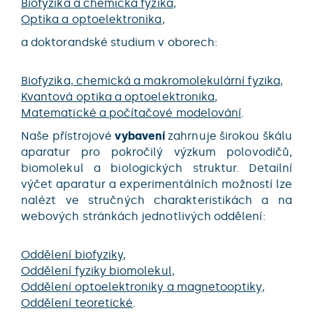
Biofyzika a chemická fyzika
,
Optika a optoelektronika
,
a doktorandské studium v oborech:
Biofyzika, chemická a makromolekulární fyzika
,
Kvantová optika a optoelektronika
,
Matematické a počítačové modelování
.
Naše přístrojové
vybavení
zahrnuje širokou škálu
aparatur pro pokročilý výzkum polovodičů,
biomolekul a biologických struktur. Detailní
výčet aparatur a experimentálních možností lze
nalézt ve stručných charakteristikách a na
webových stránkách jednotlivých oddělení:
Oddělení biofyziky
,
Oddělení fyziky biomolekul
,
Oddělení optoelektroniky a magnetooptiky
,
Oddělení teoretické
.