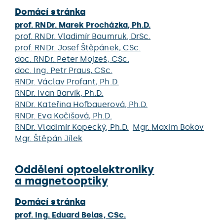
Domácí stránka
prof. RNDr.
Marek Procházka
, Ph.D.
prof. RNDr.
Vladimír Baumruk
, DrSc.
prof. RNDr.
Josef Štěpánek
, CSc.
doc. RNDr.
Peter Mojzeš
, CSc.
doc. Ing.
Petr Praus
, CSc.
RNDr.
Václav Profant
, Ph.D.
RNDr.
Ivan Barvík
, Ph.D.
RNDr.
Kateřina Hofbauerová
, Ph.D.
RNDr.
Eva Kočišová
, Ph.D.
RNDr.
Vladimír Kopecký
, Ph.D.
Mgr.
Maxim Bokov
Mgr.
Štěpán Jílek
Oddělení optoelektroniky
a magnetooptiky
Domácí stránka
prof. Ing.
Eduard Belas
, CSc.