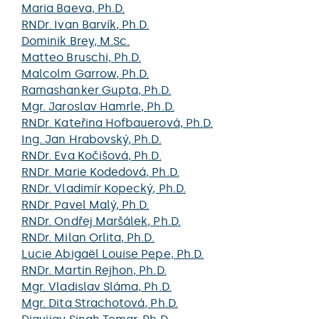
Maria Baeva
, Ph.D.
RNDr.
Ivan Barvík
, Ph.D.
Dominik Brey
, M.Sc.
Matteo Bruschi
, Ph.D.
Malcolm Garrow
, Ph.D.
Ramashanker Gupta
, Ph.D.
Mgr.
Jaroslav Hamrle
, Ph.D.
RNDr.
Kateřina Hofbauerová
, Ph.D.
Ing.
Jan Hrabovský
, Ph.D.
RNDr.
Eva Kočišová
, Ph.D.
RNDr.
Marie Kodedová
, Ph.D.
RNDr.
Vladimír Kopecký
, Ph.D.
RNDr.
Pavel Malý
, Ph.D.
RNDr.
Ondřej Maršálek
, Ph.D.
RNDr.
Milan Orlita
, Ph.D.
Lucie Abigaël Louise Pepe
, Ph.D.
RNDr.
Martin Rejhon
, Ph.D.
Mgr.
Vladislav Sláma
, Ph.D.
Mgr.
Dita Strachotová
, Ph.D.