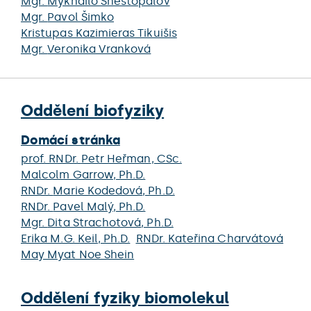
Mgr.
Mykhailo Shestopalov
Mgr.
Pavol Šimko
Kristupas Kazimieras Tikuišis
Mgr.
Veronika Vranková
Oddělení biofyziky
Domácí stránka
prof. RNDr.
Petr Heřman
, CSc.
Malcolm Garrow
, Ph.D.
RNDr.
Marie Kodedová
, Ph.D.
RNDr.
Pavel Malý
, Ph.D.
Mgr.
Dita Strachotová
, Ph.D.
Erika M.G. Keil
, Ph.D.
RNDr.
Kateřina Charvátová
May Myat Noe Shein
Oddělení fyziky biomolekul