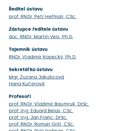
Ředitel ústavu
prof. RNDr.
Petr Heřman
, CSc.
Zástupce ředitele ústavu
doc. RNDr.
Martin Veis
, Ph.D.
Tajemník ústavu
RNDr.
Vladimír Kopecký
, Ph.D.
Sekretářka ústavu
Mgr.
Zuzana Jakubcová
Hana Kučerová
Profesoři
prof. RNDr.
Vladimír Baumruk
, DrSc.
prof. Ing.
Eduard Belas
, CSc.
prof. Ing.
Jan Franc
, DrSc.
prof. RNDr.
Roman Grill
, CSc.
prof. RNDr.
Petr Heřman
, CSc.