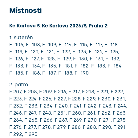
Místnosti
Ke Karlovu 5
,
Ke Karlovu 2026/5
,
Praha 2
1. suterén:
F -106,
F -108,
F -109,
F -114,
F -115,
F -117,
F -118,
F -119,
F -120,
F -121,
F -122,
F -123,
F -124,
F -125,
F -126,
F -127,
F -128,
F -129,
F -130,
F -131,
F -132,
F -133,
F -134,
F -135,
F -181,
F -182,
F -183,
F -184,
F -185,
F -186,
F -187,
F -188,
F -190
2. patro:
F 207,
F 208,
F 209,
F 216,
F 217,
F 218,
F 221,
F 222,
F 223,
F 224,
F 226,
F 227,
F 228,
F 229,
F 230,
F 231,
F 232,
F 233,
F 234,
F 240,
F 241,
F 242,
F 243,
F 244,
F 246,
F 247,
F 248,
F 251,
F 260,
F 261,
F 262,
F 263,
F 264,
F 265,
F 266,
F 267,
F 269,
F 270,
F 271,
F 275,
F 276,
F 277,
F 278,
F 279,
F 286,
F 288,
F 290,
F 291,
F 292,
F 293