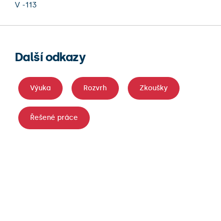
V -113
Další odkazy
Výuka
Rozvrh
Zkoušky
Řešené práce