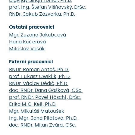
Digvijay Singh Tomar
, Ph.D.
prof. Ing.
Štefan Višňovský
, DrSc.
RNDr.
Jakub Zázvorka
, Ph.D.
Ostatní pracovníci
Mgr.
Zuzana Jakubcová
Hana Kučerová
Miloslav Vašák
Externí pracovníci
RNDr.
Roman Antoš
, Ph.D.
prof.
Lukasz Cwiklik
, Ph.D.
RNDr.
Václav Dědič
, Ph.D.
doc. RNDr.
Dana Gášková
, CSc.
prof. RNDr.
Pavel Höschl
, DrSc.
Erika M.G. Keil
, Ph.D.
Mgr.
Mikuláš Matoušek
Ing. Mgr.
Jana Pilátová
, Ph.D.
doc. RNDr.
Milan Zvára
, CSc.