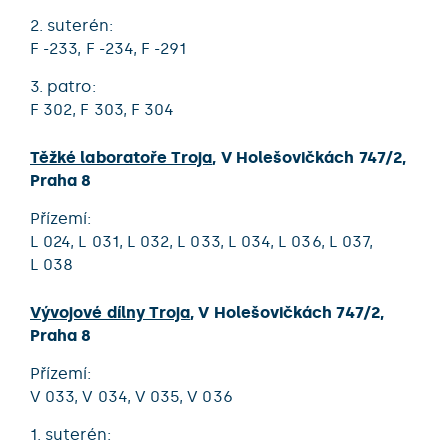
2. suterén:
F -233,
F -234,
F -291
3. patro:
F 302,
F 303,
F 304
Těžké laboratoře Troja
,
V Holešovičkách 747/2
,
Praha 8
přízemí:
L 024,
L 031,
L 032,
L 033,
L 034,
L 036,
L 037,
L 038
Vývojové dílny Troja
,
V Holešovičkách 747/2
,
Praha 8
přízemí:
V 033,
V 034,
V 035,
V 036
1. suterén: