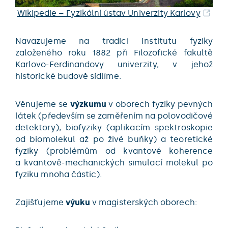
Wikipedie – Fyzikální ústav Univerzity Karlovy
Navazujeme na tradici Institutu fyziky
založeného roku 1882 při Filozofické fakultě
Karlovo-Ferdinandovy univerzity, v jehož
historické budově sídlíme.
Věnujeme se
výzkumu
v oborech fyziky pevných
látek (především se zaměřením na polovodičové
detektory), biofyziky (aplikacím spektroskopie
od biomolekul až po živé buňky) a teoretické
fyziky (problémům od kvantové koherence
a kvantově-mechanických simulací molekul po
fyziku mnoha částic).
Zajišťujeme
výuku
v magisterských oborech: