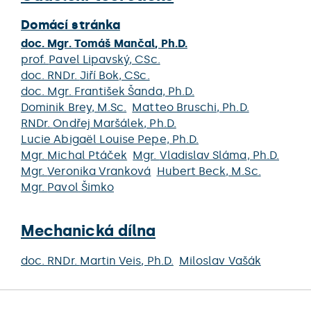
Domácí stránka
doc. Mgr.
Tomáš Mančal
, Ph.D.
prof.
Pavel Lipavský
, CSc.
doc. RNDr.
Jiří Bok
, CSc.
doc. Mgr.
František Šanda
, Ph.D.
Dominik Brey
, M.Sc.
Matteo Bruschi
, Ph.D.
RNDr.
Ondřej Maršálek
, Ph.D.
Lucie Abigaël Louise Pepe
, Ph.D.
Mgr.
Michal Ptáček
Mgr.
Vladislav Sláma
, Ph.D.
Mgr.
Veronika Vranková
Hubert Beck
, M.Sc.
Mgr.
Pavol Šimko
Mechanická dílna
doc. RNDr.
Martin Veis
, Ph.D.
Miloslav Vašák