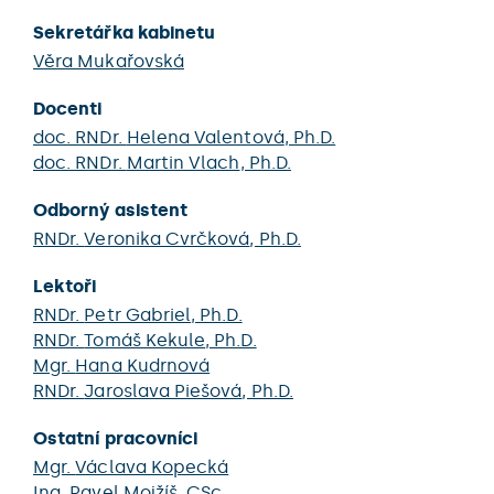
Sekretářka kabinetu
Věra Mukařovská
Docenti
doc. RNDr.
Helena Valentová
, Ph.D.
doc. RNDr.
Martin Vlach
, Ph.D.
Odborný asistent
RNDr.
Veronika Cvrčková
, Ph.D.
Lektoři
RNDr.
Petr Gabriel
, Ph.D.
RNDr.
Tomáš Kekule
, Ph.D.
Mgr.
Hana Kudrnová
RNDr.
Jaroslava Piešová
, Ph.D.
Ostatní pracovníci
Mgr.
Václava Kopecká
Ing.
Pavel Mojžíš
, CSc.