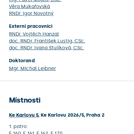
Věra Mukařovská
RNDr.
Igor Novotný
Externí pracovníci
RNDr.
Vojtěch Hanzal
doc. RNDr.
František Lustig
, CSc.
doc. RNDr.
Ivana Stulíková
, CSc.
Doktorand
Mgr.
Michal Leibner
Místnosti
Ke Karlovu 5
,
Ke Karlovu 2026/5
,
Praha 2
1. patro:
F 160,
F 161,
F 162,
F 170