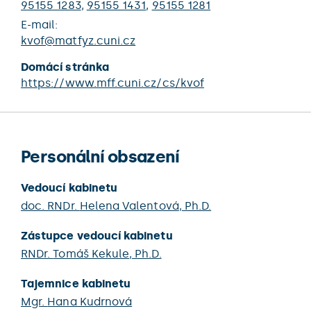
95155 1283
,
95155 1431
,
95155 1281
E-mail:
kvof@matfyz.cuni.cz
Domácí stránka
https://www.mff.cuni.cz/cs/kvof
Personální obsazení
Vedoucí kabinetu
doc. RNDr.
Helena Valentová
, Ph.D.
Zástupce vedoucí kabinetu
RNDr.
Tomáš Kekule
, Ph.D.
Tajemnice kabinetu
Mgr.
Hana Kudrnová