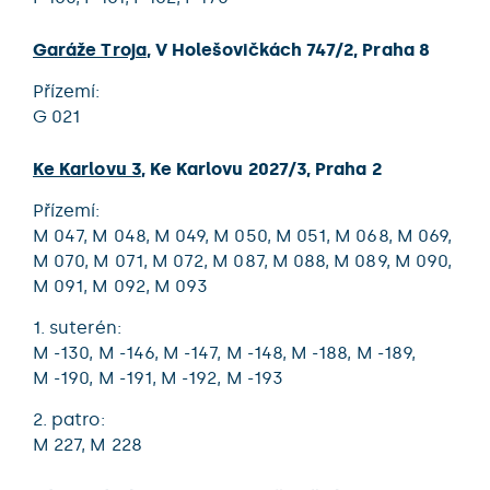
Garáže Troja
,
V Holešovičkách 747/2
,
Praha 8
přízemí:
G 021
Ke Karlovu 3
,
Ke Karlovu 2027/3
,
Praha 2
přízemí:
M 047,
M 048,
M 049,
M 050,
M 051,
M 068,
M 069,
M 070,
M 071,
M 072,
M 087,
M 088,
M 089,
M 090,
M 091,
M 092,
M 093
1. suterén:
M -130,
M -146,
M -147,
M -148,
M -188,
M -189,
M -190,
M -191,
M -192,
M -193
2. patro:
M 227,
M 228