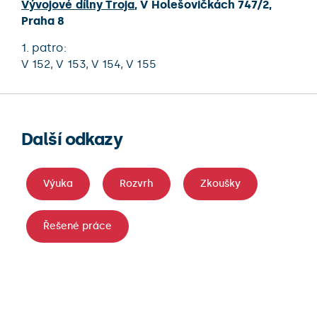
Vývojové dílny Troja
,
V Holešovičkách 747/2
,
Praha 8
1. patro:
V 152,
V 153,
V 154,
V 155
Další odkazy
Výuka
Rozvrh
Zkoušky
Řešené práce