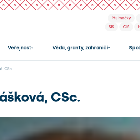
Přijímačky
SIS
CIS
Veřejnost
Věda, granty, zahraničí
Spo
á, CSc.
ášková, CSc.