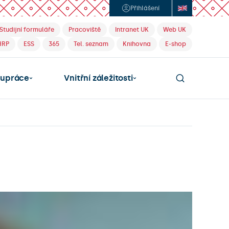
Přihlášení
Studijní formuláře
Pracoviště
Intranet UK
Web UK
HRP
ESS
365
Tel. seznam
Knihovna
E-shop
lupráce
Vnitřní záležitosti