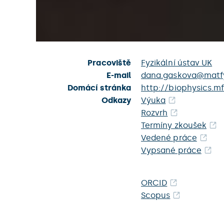
Pracoviště
Fyzikální ústav UK
E-mail
dana.gaskova@matfy
Domácí stránka
http://biophysics.m
Odkazy
Výuka
Rozvrh
Termíny zkoušek
Vedené práce
Vypsané práce
ORCID
Scopus