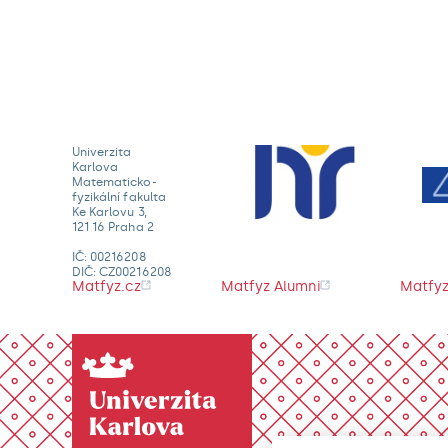
Univerzita
Karlova
Matematicko-
fyzikální fakulta
Ke Karlovu 3,
121 16 Praha 2
IČ: 00216208
DIČ: CZ00216208
Matfyz.cz
Matfyz Alumni
Matfyz