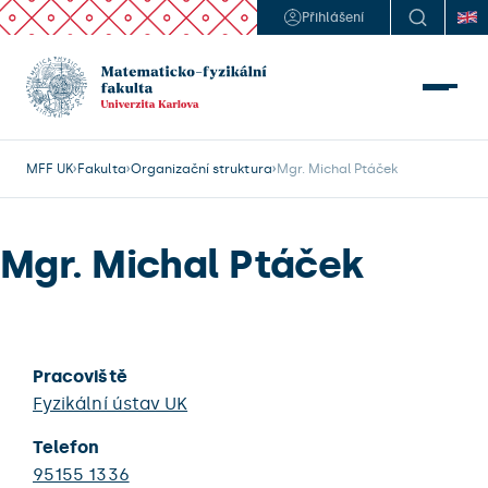
Přihlášení
MFF UK
Fakulta
Organizační struktura
Mgr. Michal Ptáček
Mgr. Michal Ptáček
Pracoviště
Fyzikální ústav UK
Telefon
95155 1336