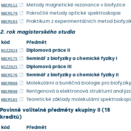
Metody magnetické rezonance v biofyzice
NBCM112
Pokročilé metody optické spektroskopie
NBCM179
Praktikum z experimentálních metod biofyzik
NBCM103
2. rok magisterského studia
kód
Předmět
Diplomová práce II
NSZZ024
Seminář z biofyziky a chemické fyziky I
NBCM175
Diplomová práce III
NSZZ025
Seminář z biofyziky a chemické fyziky II
NBCM176
Molekulární a buněčná biologie pro biofyzik
NBCM008
Rentgenová a elektronová strukturní analýz
NBCM098
Teoretické základy molekulární spektroskop
NBCM165
Povinně volitelné předměty skupiny II (15
kreditů)
kód
Předmět