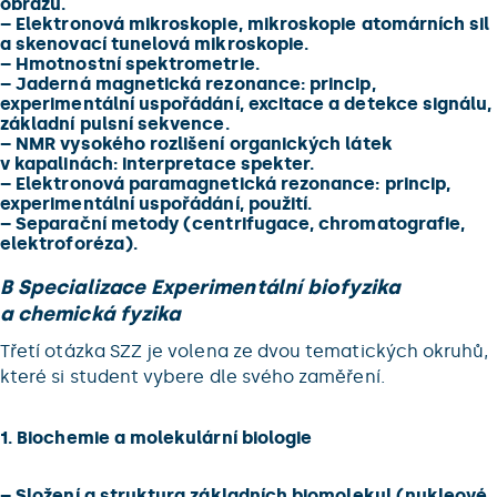
obrazu.
–
Elektronová mikroskopie, mikroskopie atomárních sil
a skenovací tunelová mikroskopie.
–
Hmotnostní spektrometrie.
–
Jaderná magnetická rezonance: princip,
experimentální uspořádání, excitace a detekce signálu,
základní pulsní sekvence.
–
NMR vysokého rozlišení organických látek
v kapalinách: interpretace spekter.
–
Elektronová paramagnetická rezonance: princip,
experimentální uspořádání, použití.
–
Separační metody (centrifugace, chromatografie,
elektroforéza).
B Specializace Experimentální biofyzika
a chemická fyzika
Třetí otázka SZZ je volena ze dvou tematických okruhů,
které si student vybere dle svého zaměření.
1. Biochemie a molekulární biologie
–
Složení a struktura základních biomolekul (nukleové