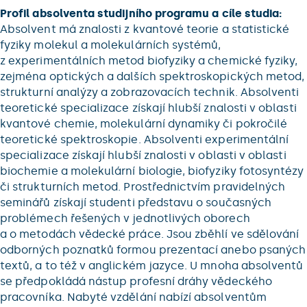
Profil absolventa studijního programu a cíle studia:
Absolvent má znalosti z kvantové teorie a statistické
fyziky molekul a molekulárních systémů,
z experimentálních metod biofyziky a chemické fyziky,
zejména optických a dalších spektroskopických metod,
strukturní analýzy a zobrazovacích technik. Absolventi
teoretické specializace získají hlubší znalosti v oblasti
kvantové chemie, molekulární dynamiky či pokročilé
teoretické spektroskopie. Absolventi experimentální
specializace získají hlubší znalosti v oblasti v oblasti
biochemie a molekulární biologie, biofyziky fotosyntézy
či strukturních metod. Prostřednictvím pravidelných
seminářů získají studenti představu o současných
problémech řešených v jednotlivých oborech
a o metodách vědecké práce. Jsou zběhlí ve sdělování
odborných poznatků formou prezentací anebo psaných
textů, a to též v anglickém jazyce. U mnoha absolventů
se předpokládá nástup profesní dráhy vědeckého
pracovníka. Nabyté vzdělání nabízí absolventům