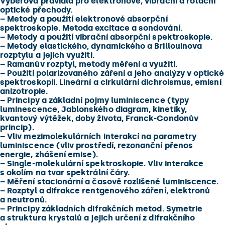
Výběrová pravidla pro elektronové, vibrační a rotační
optické přechody.
–
Metody a použití elektronové absorpční
spektroskopie. Metoda excitace a sondování.
–
Metody a použití vibrační absorpční spektroskopie.
–
Metody elastického, dynamického a Brillouinova
rozptylu a jejich využití.
–
Ramanův rozptyl, metody měření a využití.
–
Použití polarizovaného záření a jeho analýzy v optické
spektroskopii. Lineární a cirkulární dichroismus, emisní
anizotropie.
–
Principy a základní pojmy luminiscence (typy
luminescence, Jablonského diagram, kinetiky,
kvantový výtěžek, doby života, Franck-Condonův
princip).
–
Vliv mezimolekulárních interakcí na parametry
luminiscence (vliv prostředí, rezonanční přenos
energie, zhášení emise).
–
Single-molekulární spektroskopie. Vliv interakce
s okolím na tvar spektrální čáry.
–
Měření stacionární a časově rozlišené luminiscence.
–
Rozptyl a difrakce rentgenového záření, elektronů
a neutronů.
–
Principy základních difrakčních metod. Symetrie
a struktura krystalů a jejich určení z difrakčního