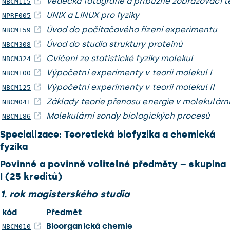
Vědecká fotografie a příbuzné zobrazovací t
NBCM115
UNIX a LINUX pro fyziky
NPRF005
Úvod do počítačového řízení experimentu
NBCM159
Úvod do studia struktury proteinů
NBCM308
Cvičení ze statistické fyziky molekul
NBCM324
Výpočetní experimenty v teorii molekul I
NBCM100
Výpočetní experimenty v teorii molekul II
NBCM125
Základy teorie přenosu energie v molekulárn
NBCM041
Molekulární sondy biologických procesů
NBCM186
Specializace: Teoretická biofyzika a chemická
fyzika
Povinné a povinně volitelné předměty – skupina
I (25 kreditů)
1. rok magisterského studia
kód
Předmět
Bioorganická chemie
NBCM010