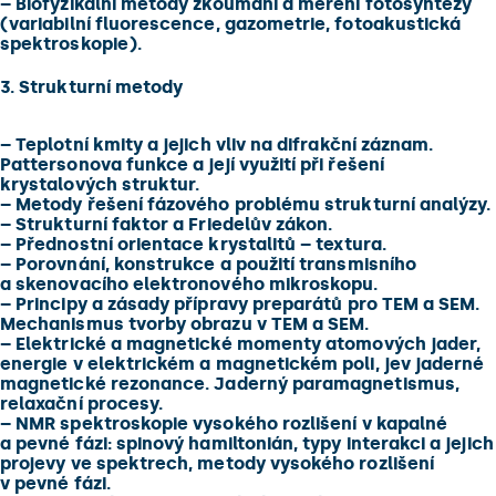
–
Biofyzikální metody zkoumání a měření fotosyntézy
(variabilní fluorescence, gazometrie, fotoakustická
spektroskopie).
3. Strukturní metody
–
Teplotní kmity a jejich vliv na difrakční záznam.
Pattersonova funkce a její využití při řešení
krystalových struktur.
–
Metody řešení fázového problému strukturní analýzy.
–
Strukturní faktor a Friedelův zákon.
–
Přednostní orientace krystalitů – textura.
–
Porovnání, konstrukce a použití transmisního
a skenovacího elektronového mikroskopu.
–
Principy a zásady přípravy preparátů pro TEM a SEM.
Mechanismus tvorby obrazu v TEM a SEM.
–
Elektrické a magnetické momenty atomových jader,
energie v elektrickém a magnetickém poli, jev jaderné
magnetické rezonance. Jaderný paramagnetismus,
relaxační procesy.
–
NMR spektroskopie vysokého rozlišení v kapalné
a pevné fázi: spinový hamiltonián, typy interakci a jejich
projevy ve spektrech, metody vysokého rozlišení
v pevné fázi.