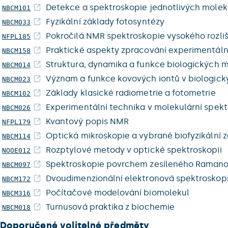
Detekce a spektroskopie jednotlivých molek
NBCM101
Fyzikální základy fotosyntézy
NBCM033
Pokročilá NMR spektroskopie vysokého rozliš
NFPL185
Praktické aspekty zpracování experimentáln
NBCM158
Struktura, dynamika a funkce biologických
NBCM014
Význam a funkce kovových iontů v biologic
NBCM023
Základy klasické radiometrie a fotometrie
NBCM102
Experimentální technika v molekulární spekt
NBCM026
Kvantový popis NMR
NFPL179
Optická mikroskopie a vybrané biofyzikální 
NBCM114
Rozptylové metody v optické spektroskopii
NOOE012
Spektroskopie povrchem zesíleného Ramano
NBCM097
Dvoudimenzionální elektronová spektroskop
NBCM172
Počítačové modelování biomolekul
NBCM316
Turnusová praktika z biochemie
NBCM018
Doporučené volitelné předměty