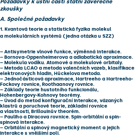
Požadavky k ústní části státní závěrečné
zkoušky
A. Společné požadavky
1. Kvantová teorie a statistická fyzika molekul
a molekulárních systémů (jedna otázka u SZZ)
–
Antisymetrie vlnové funkce, výměnná interakce.
–
Bornova-Oppenheimerova a adiabatická aproximace.
–
Molekula vodíku. Atomové a molekulové orbitaly.
–
Metoda LCAO a metoda valenčních vazeb, klasifikace
elektronových hladin, Hückelova metoda.
–
Jednočásticová aproximace, Hartreeho a Hartreeho-
Fockovy rovnice, Roothaanovy rovnice.
–
Základy teorie hustotního funkcionálu,
Hohenbergovy-Kohnovy teorémy.
–
Úvod do metod konfigurační interakce, vázaných
klastrů a poruchové teorie, základní rovnice
a vlastnosti, Brillouinův theorém.
–
Pauliho a Diracova rovnice. Spin-orbitální a spin-
spinová interakce.
–
Orbitální a spinový magnetický moment a jejich
interakce s vnějšími poli.