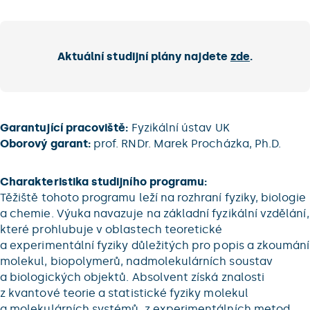
Aktuální studijní plány najdete
zde
.
Garantující pracoviště:
Fyzikální ústav UK
Oborový garant:
prof. RNDr. Marek Procházka, Ph.D.
Charakteristika studijního programu:
Těžiště tohoto programu leží na rozhraní fyziky, biologie
a chemie. Výuka navazuje na základní fyzikální vzdělání,
které prohlubuje v oblastech teoretické
a experimentální fyziky důležitých pro popis a zkoumání
molekul, biopolymerů, nadmolekulárních soustav
a biologických objektů. Absolvent získá znalosti
z kvantové teorie a statistické fyziky molekul
a molekulárních systémů, z experimentálních metod