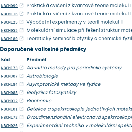
Praktická cvičení z kvantové teorie molekul I
NBCM099
Praktická cvičení z kvantové teorie molekul I
NBCM116
Výpočetní experimenty v teorii molekul II
NBCM125
Molekulární simulace při řešení struktur mat
NBCM055
Teoretický seminář biofyziky a chemické fyzi
NBCM180
Doporučené volitelné předměty
kód
Předmět
Ab-initio metody pro periodické systémy
NBCM173
Astrobiologie
NBCM307
Asymptotické metody ve fyzice
NBCM184
Biofyzika fotosyntézy
NBCM088
Biochemie
NBCM012
Detekce a spektroskopie jednotlivých molek
NBCM101
Dvoudimenzionální elektronová spektroskop
NBCM172
Experimentální technika v molekulární spekt
NBCM026