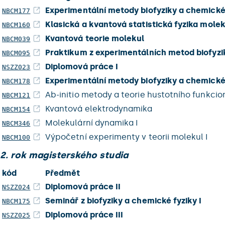
Experimentální metody biofyziky a chemické 
NBCM177
Klasická a kvantová statistická fyzika mole
NBCM160
Kvantová teorie molekul
NBCM039
Praktikum z experimentálních metod biofyzik
NBCM095
Diplomová práce I
NSZZ023
Experimentální metody biofyziky a chemické 
NBCM178
Ab-initio metody a teorie hustotního funkcion
NBCM121
Kvantová elektrodynamika
NBCM154
Molekulární dynamika I
NBCM346
Výpočetní experimenty v teorii molekul I
NBCM100
2. rok magisterského studia
kód
Předmět
Diplomová práce II
NSZZ024
Seminář z biofyziky a chemické fyziky I
NBCM175
Diplomová práce III
NSZZ025