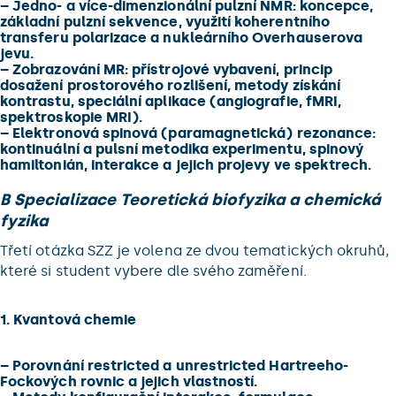
–
Jedno- a více-dimenzionální pulzní NMR: koncepce,
základní pulzní sekvence, využití koherentního
transferu polarizace a nukleárního Overhauserova
jevu.
–
Zobrazování MR: přístrojové vybavení, princip
dosažení prostorového rozlišení, metody získání
kontrastu, speciální aplikace (angiografie, fMRI,
spektroskopie MRI).
–
Elektronová spinová (paramagnetická) rezonance:
kontinuální a pulsní metodika experimentu, spinový
hamiltonián, interakce a jejich projevy ve spektrech.
B Specializace Teoretická biofyzika a chemická
fyzika
Třetí otázka SZZ je volena ze dvou tematických okruhů,
které si student vybere dle svého zaměření.
1. Kvantová chemie
–
Porovnání restricted a unrestricted Hartreeho-
Fockových rovnic a jejich vlastností.