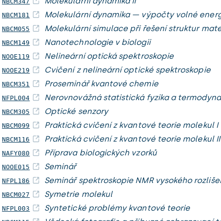
Molekulární dynamika II
NBCM347
Molekulární dynamika — výpočty volné energ
NBCM181
Molekulární simulace při řešení struktur mate
NBCM055
Nanotechnologie v biologii
NBCM149
Nelineární optická spektroskopie
NOOE119
Cvičení z nelineární optické spektroskopie
NOOE219
Proseminář kvantové chemie
NBCM351
Nerovnovážná statistická fyzika a termodyn
NFPL004
Optické senzory
NBCM305
Praktická cvičení z kvantové teorie molekul I
NBCM099
Praktická cvičení z kvantové teorie molekul II
NBCM116
Příprava biologických vzorků
NAFY080
Seminář
NOOE015
Seminář spektroskopie NMR vysokého rozliše
NFPL186
Symetrie molekul
NBCM027
Syntetické problémy kvantové teorie
NFPL003