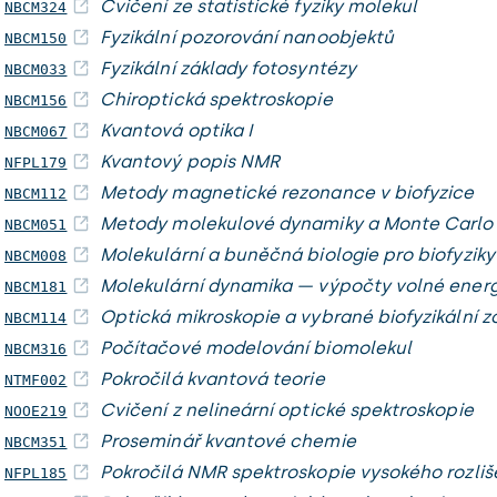
Cvičení ze statistické fyziky molekul
NBCM324
Fyzikální pozorování nanoobjektů
NBCM150
Fyzikální základy fotosyntézy
NBCM033
Chiroptická spektroskopie
NBCM156
Kvantová optika I
NBCM067
Kvantový popis NMR
NFPL179
Metody magnetické rezonance v biofyzice
NBCM112
Metody molekulové dynamiky a Monte Carlo
NBCM051
Molekulární a buněčná biologie pro biofyziky
NBCM008
Molekulární dynamika — výpočty volné energ
NBCM181
Optická mikroskopie a vybrané biofyzikální 
NBCM114
Počítačové modelování biomolekul
NBCM316
Pokročilá kvantová teorie
NTMF002
Cvičení z nelineární optické spektroskopie
NOOE219
Proseminář kvantové chemie
NBCM351
Pokročilá NMR spektroskopie vysokého rozliš
NFPL185