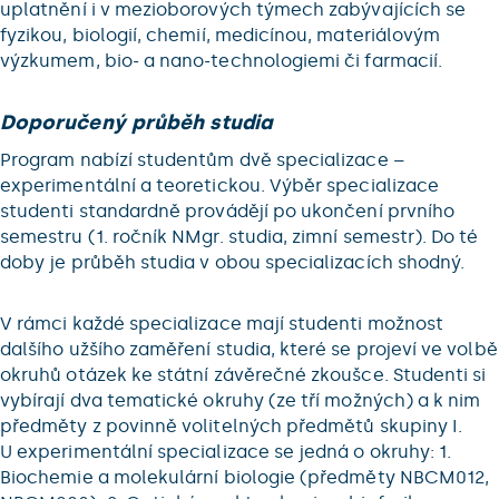
uplatnění i v mezioborových týmech zabývajících se
fyzikou, biologií, chemií, medicínou, materiálovým
výzkumem, bio- a nano-technologiemi či farmacií.
Doporučený průběh studia
Program nabízí studentům dvě specializace –
experimentální a teoretickou. Výběr specializace
studenti standardně provádějí po ukončení prvního
semestru (1. ročník NMgr. studia, zimní semestr). Do té
doby je průběh studia v obou specializacích shodný.
V rámci každé specializace mají studenti možnost
dalšího užšího zaměření studia, které se projeví ve volbě
okruhů otázek ke státní závěrečné zkoušce. Studenti si
vybírají dva tematické okruhy (ze tří možných) a k nim
předměty z povinně volitelných předmětů skupiny I.
U experimentální specializace se jedná o okruhy: 1.
Biochemie a molekulární biologie (předměty NBCM012,