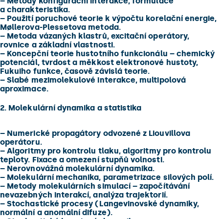
–
Metody konfigurační interakce, formulace
a charakteristika.
–
Použití poruchové teorie k výpočtu korelační energie,
Møllerova-Plessetova metoda.
–
Metoda vázaných klastrů, excitační operátory,
rovnice a základní vlastnosti.
–
Koncepční teorie hustotního funkcionálu – chemický
potenciál, tvrdost a měkkost elektronové hustoty,
Fukuiho funkce, časově závislá teorie.
–
Slabé mezimolekulové interakce, multipolová
aproximace.
2. Molekulární dynamika a statistika
–
Numerické propagátory odvozené z Liouvillova
operátoru.
–
Algoritmy pro kontrolu tlaku, algoritmy pro kontrolu
teploty. Fixace a omezení stupňů volnosti.
–
Nerovnovážná molekulární dynamika.
–
Molekulární mechanika, parametrizace silových polí.
–
Metody molekulárních simulací – započítávání
nevazebných interakcí, analýza trajektorií.
–
Stochastické procesy (Langevinovské dynamiky,
normální a anomální difuze).