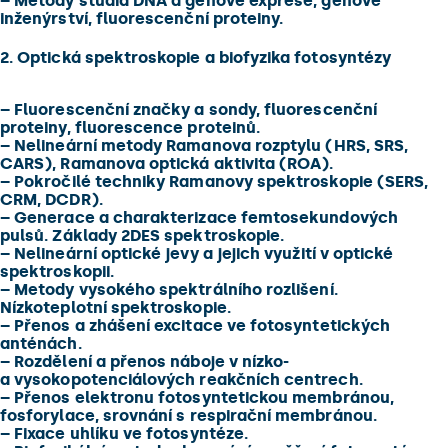
–
Metody studia DNA a genové exprese, genové
inženýrství, fluorescenční proteiny.
2. Optická spektroskopie a biofyzika fotosyntézy
–
Fluorescenční značky a sondy, fluorescenční
proteiny, fluorescence proteinů.
–
Nelineární metody Ramanova rozptylu (HRS, SRS,
CARS), Ramanova optická aktivita (ROA).
–
Pokročilé techniky Ramanovy spektroskopie (SERS,
CRM, DCDR).
–
Generace a charakterizace femtosekundových
pulsů. Základy 2DES spektroskopie.
–
Nelineární optické jevy a jejich využití v optické
spektroskopii.
–
Metody vysokého spektrálního rozlišení.
Nízkoteplotní spektroskopie.
–
Přenos a zhášení excitace ve fotosyntetických
anténách.
–
Rozdělení a přenos náboje v nízko-
a vysokopotenciálových reakčních centrech.
–
Přenos elektronu fotosyntetickou membránou,
fosforylace, srovnání s respirační membránou.
–
Fixace uhlíku ve fotosyntéze.