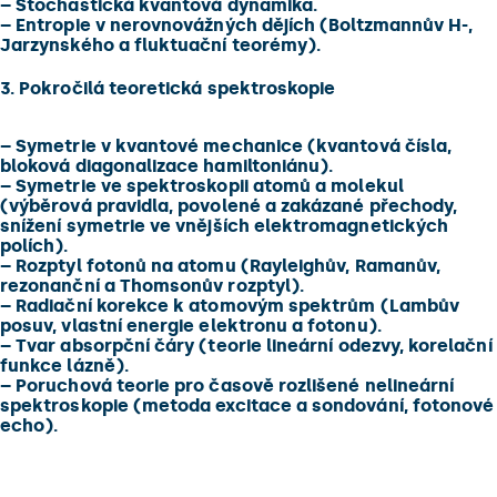
–
Stochastická kvantová dynamika.
–
Entropie v nerovnovážných dějích (Boltzmannův H-,
Jarzynského a fluktuační teorémy).
3. Pokročilá teoretická spektroskopie
–
Symetrie v kvantové mechanice (kvantová čísla,
bloková diagonalizace hamiltoniánu).
–
Symetrie ve spektroskopii atomů a molekul
(výběrová pravidla, povolené a zakázané přechody,
snížení symetrie ve vnějších elektromagnetických
polích).
–
Rozptyl fotonů na atomu (Rayleighův, Ramanův,
rezonanční a Thomsonův rozptyl).
–
Radiační korekce k atomovým spektrům (Lambův
posuv, vlastní energie elektronu a fotonu).
–
Tvar absorpční čáry (teorie lineární odezvy, korelační
funkce lázně).
–
Poruchová teorie pro časově rozlišené nelineární
spektroskopie (metoda excitace a sondování, fotonové
echo).