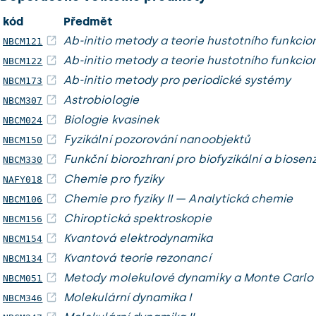
kód
Předmět
Ab-initio metody a teorie hustotního funkcion
NBCM121
Ab-initio metody a teorie hustotního funkcion
NBCM122
Ab-initio metody pro periodické systémy
NBCM173
Astrobiologie
NBCM307
Biologie kvasinek
NBCM024
Fyzikální pozorování nanoobjektů
NBCM150
Funkční biorozhraní pro biofyzikální a biose
NBCM330
Chemie pro fyziky
NAFY018
Chemie pro fyziky II — Analytická chemie
NBCM106
Chiroptická spektroskopie
NBCM156
Kvantová elektrodynamika
NBCM154
Kvantová teorie rezonancí
NBCM134
Metody molekulové dynamiky a Monte Carlo
NBCM051
Molekulární dynamika I
NBCM346