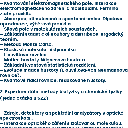
–
Kvantování elektromagnetického pole, interakce
elektromagnetického záření s molekulami. Fermiho
zlaté pravidlo.
–
Absorpce, stimulovaná a spontánní emise. Dipólová
aproximace, výběrová pravidla.
–
Silová pole v molekulárních soustavách.
–
Základní statistické soubory a distribuce, ergodický
teorém.
–
Metoda Monte Carlo.
–
Klasická molekulární dynamika.
–
Liouvillova rovnice.
–
Matice hustoty. Wignerova hustota.
–
Základní kvantová statistická rozdělení.
–
Evoluce matice hustoty (Liouvillova-von Neumannova
rovnice).
–
Kvantové řídicí rovnice, redukované hustoty.
2. Experimentální metody biofyziky a chemické fyziky
(jedna otázka u SZZ)
–
Zdroje, detektory a spektrální analyzátory v optické
spektroskopii.
–
Interakce optického záření s izolovanou molekulou.