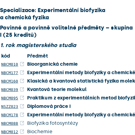
Specializace: Experimentální biofyzika
a chemická fyzika
Povinné a povinně volitelné předměty – skupina
I (25 kreditů)
1. rok magisterského studia
kód
Předmět
Bioorganická chemie
NBCM010
Experimentální metody biofyziky a chemické 
NBCM177
Klasická a kvantová statistická fyzika mole
NBCM160
Kvantová teorie molekul
NBCM039
Praktikum z experimentálních metod biofyzik
NBCM095
Diplomová práce I
NSZZ023
Experimentální metody biofyziky a chemické 
NBCM178
Biofyzika fotosyntézy
NBCM088
Biochemie
NBCM012