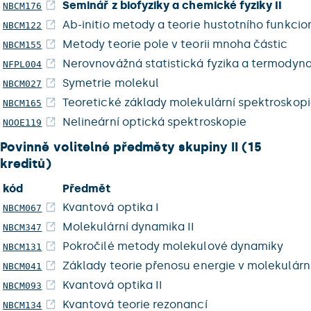
Seminář z biofyziky a chemické fyziky II
NBCM176
Ab-initio metody a teorie hustotního funkcion
NBCM122
Metody teorie pole v teorii mnoha částic
NBCM155
Nerovnovážná statistická fyzika a termodyn
NFPL004
Symetrie molekul
NBCM027
Teoretické základy molekulární spektroskop
NBCM165
Nelineární optická spektroskopie
NOOE119
Povinně volitelné předměty skupiny II (15
kreditů)
kód
Předmět
Kvantová optika I
NBCM067
Molekulární dynamika II
NBCM347
Pokročilé metody molekulové dynamiky
NBCM131
Základy teorie přenosu energie v molekulárn
NBCM041
Kvantová optika II
NBCM093
Kvantová teorie rezonancí
NBCM134