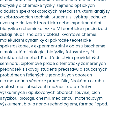
biofyziky a chemické fyziky, zejména optických
a dalších spektroskopických metod, strukturní analýzy
a zobrazovacích technik. Studenti si vybírají jednu ze
dvou specializací: teoretická nebo experimentální
biofyzika a chemická fyzika. V teoretické specializaci
získají hlubší znalosti v oblasti kvantové chemie,
molekulární dynamiky či pokročilé teoretické
spektroskopie; v experimentální v oblasti biochemie
a molekulární biologie, biofyziky fotosyntézy či
strukturních metod. Prostřednictvím pravidelných
seminářů, diplomové práce a tematicky zaměřených
přednášek získávají studenti představu o současných
problémech řešených v jednotlivých oborech
a o metodách vědecké práce. Díky širokému okruhu
znalostí mají absolventi možnost uplatnění ve
výzkumných i aplikovaných oborech souvisejících
s fyzikou, biologií, chemií, medicínou, materiálovým
výzkumem, bio- a nano-technologiemi, farmacií apod.