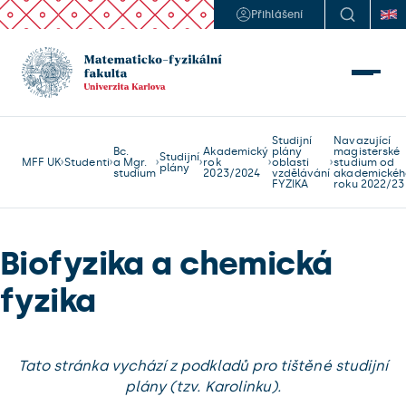
Přihlášení
Studijní
Navazující
Bc.
Akademický
plány
magisterské
Studijní
MFF UK
Studenti
a Mgr.
rok
oblasti
studium od
plány
studium
2023/2024
vzdělávání
akademickéh
FYZIKA
roku 2022/23
Biofyzika a chemická
fyzika
Tato stránka vychází z podkladů pro tištěné studijní
plány (tzv. Karolinku).