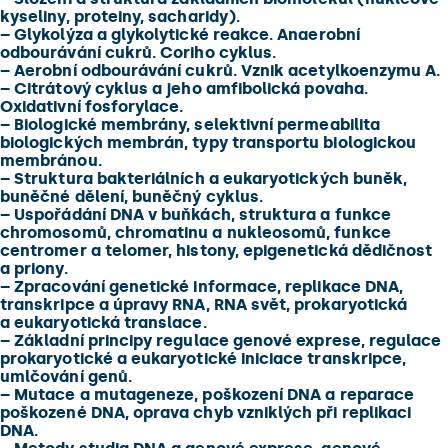
kyseliny, proteiny, sacharidy).
–
Glykolýza a glykolytické reakce. Anaerobní
odbourávání cukrů. Coriho cyklus.
–
Aerobní odbourávání cukrů. Vznik acetylkoenzymu A.
–
Citrátový cyklus a jeho amfibolická povaha.
Oxidativní fosforylace.
–
Biologické membrány, selektivní permeabilita
biologických membrán, typy transportu biologickou
membránou.
–
Struktura bakteriálních a eukaryotických buněk,
buněčné dělení, buněčný cyklus.
–
Uspořádání DNA v buňkách, struktura a funkce
chromosomů, chromatinu a nukleosomů, funkce
centromer a telomer, histony, epigenetická dědičnost
a priony.
–
Zpracování genetické informace, replikace DNA,
transkripce a úpravy RNA, RNA svět, prokaryotická
a eukaryotická translace.
–
Základní principy regulace genové exprese, regulace
prokaryotické a eukaryotické iniciace transkripce,
umlčování genů.
–
Mutace a mutageneze, poškození DNA a reparace
poškozené DNA, oprava chyb vzniklých při replikaci
DNA.