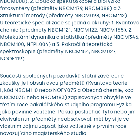
NBCM008), 2. Optická spektroskopie a biofyzika
fotosyntézy (předměty NBCM179, NBCM088) a 3.
Strukturní metody (předměty NBCM098, NBCM112).
U teoretické specializace se jedná o okruhy: 1. Kvantová
chemie (předměty NBCM121, NBCM122, NBCM155), 2.
Molekulární dynamika a statistika (předměty NBCM346,
NBCM100, NFPL004) a 3. Pokročilá teoretická
spektroskopie (předměty NBCM154, NBCM027,
NOOE119).
Součástí společných požadavků státní závěrečné
zkoušky je i obsah dvou předmětů (Kvantová teorie
I, kód NBCM110 nebo NOFY075 a Obecná chemie, kód
NBCM035 nebo NBCM183) zapisovaných obvykle ve
třetím roce bakalářského studijního programu Fyzika
jako povinně volitelné. Pokud posluchač tyto nebo jim
ekvivalentní předměty neabsolvoval, měl by si je ve
vlastním zájmu zapsat jako volitelné v prvním roce
navazujícího magisterského studia.