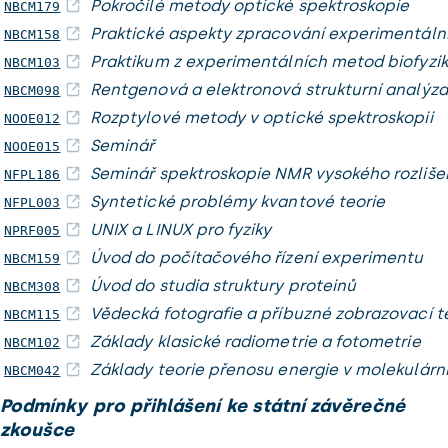
Pokročilé metody optické spektroskopie
NBCM179
Praktické aspekty zpracování experimentáln
NBCM158
Praktikum z experimentálních metod biofyziky
NBCM103
Rentgenová a elektronová strukturní analýz
NBCM098
Rozptylové metody v optické spektroskopii
NOOE012
Seminář
NOOE015
Seminář spektroskopie NMR vysokého rozliše
NFPL186
Syntetické problémy kvantové teorie
NFPL003
UNIX a LINUX pro fyziky
NPRF005
Úvod do počítačového řízení experimentu
NBCM159
Úvod do studia struktury proteinů
NBCM308
Vědecká fotografie a příbuzné zobrazovací t
NBCM115
Základy klasické radiometrie a fotometrie
NBCM102
Základy teorie přenosu energie v molekulárn
NBCM042
Podmínky pro přihlášení ke státní závěrečné
zkoušce