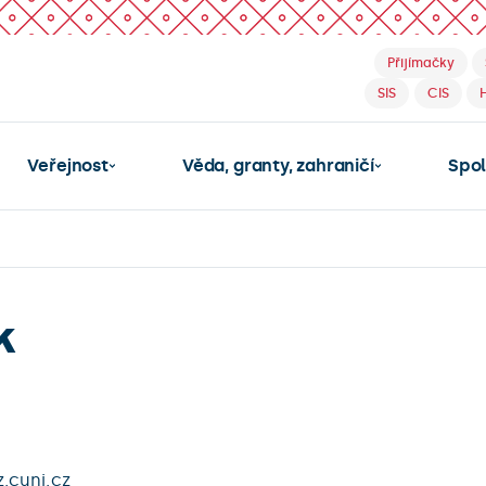
Přijímačky
SIS
CIS
Veřejnost
Věda, granty, zahraničí
Spo
k
.cuni.cz