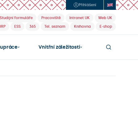
Přihlášení
Studijní formuláře
Pracoviště
Intranet UK
Web UK
HRP
ESS
365
Tel. seznam
Knihovna
E-shop
lupráce
Vnitřní záležitosti