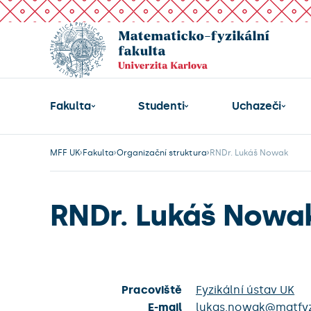
Fakulta
Studenti
Uchazeči
MFF UK
Fakulta
Organizační struktura
RNDr. Lukáš Nowak
RNDr. Lukáš Nowa
Pracoviště
Fyzikální ústav UK
E-mail
lukas.nowak@matfyz