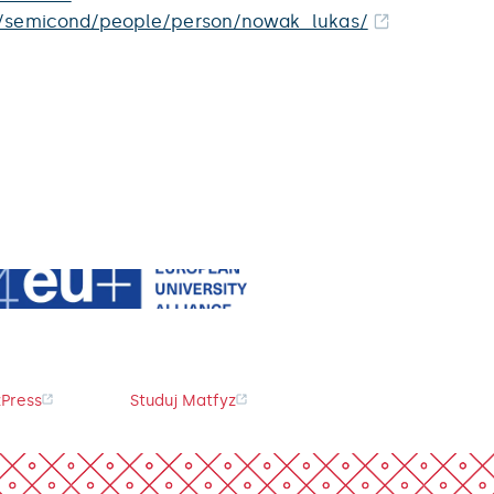
.cz/semicond/people/person/nowak_lukas/
Press
Studuj Matfyz