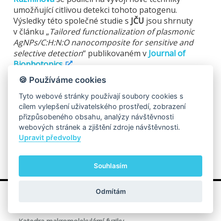
umožňující citlivou detekci tohoto patogenu.
Výsledky této společné studie s
JČU
jsou shrnuty
v článku „
Tailored functionalization of plasmonic
AgNPs/C:H:N:O nanocomposite for sensitive and
selective detection
“ publikovaném v
Journal of
Biophotonics
.
🍪 Používáme cookies
Tyto webové stránky používají soubory cookies s
cílem vylepšení uživatelského prostředí, zobrazení
přizpůsobeného obsahu, analýzy návštěvnosti
1
2
3
4
5
6
7
⟶
webových stránek a zjištění zdroje návštěvnosti.
Upravit předvolby
Souhlasím
Odmítám