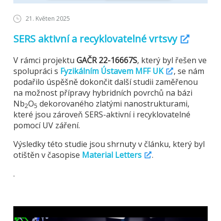
21. Květen 2025
SERS aktivní a recyklovatelné vrtsvy
V rámci projektu
GAČR 22-16667S
, který byl řešen ve
spolupráci s
Fyzikálním Ústavem MFF UK
, se nám
podařilo úspěšně dokončit další studii zaměřenou
na možnost přípravy hybridních povrchů na bázi
Nb
O
dekorovaného zlatými nanostrukturami,
2
5
které jsou zároveň SERS-aktivní i recyklovatelné
pomocí UV záření.
Výsledky této studie jsou shrnuty v článku, který byl
otištěn v časopise
Material Letters
.
.