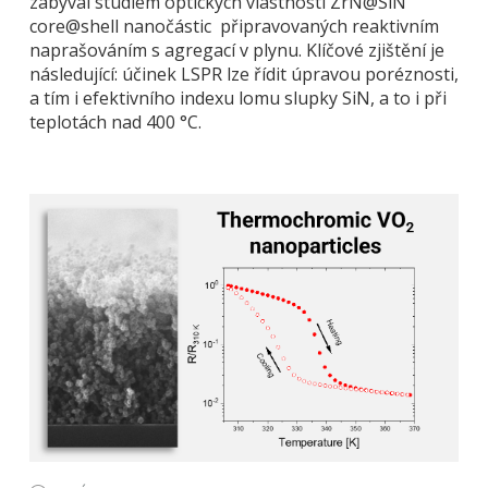
zabýval studiem optických vlastností ZrN@SiN
core@shell nanočástic připravovaných reaktivním
naprašováním s agregací v plynu. Klíčové zjištění je
následující: účinek LSPR lze řídit úpravou poréznosti,
a tím i efektivního indexu lomu slupky SiN, a to i při
teplotách nad 400 °C.