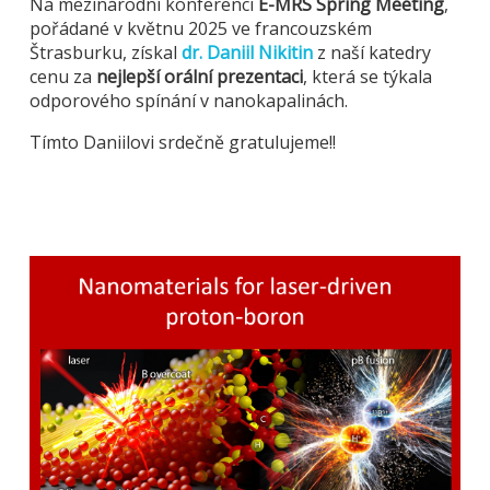
Na mezinárodní konferenci
E-MRS Spring Meeting
,
pořádané v květnu 2025 ve francouzském
Štrasburku, získal
dr. Daniil Nikitin
z naší katedry
cenu za
nejlepší orální prezentaci
, která se týkala
odporového spínání v nanokapalinách.
Tímto Daniilovi srdečně gratulujeme!!