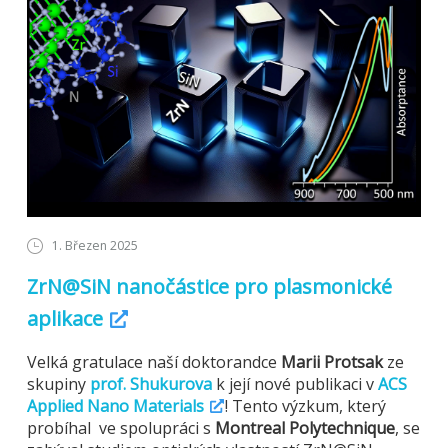
1. Březen 2025
ZrN@SiN nanočástice pro plasmonické
aplikace
Velká gratulace naší doktorandce
Marii Protsak
ze
skupiny
prof. Shukurova
k její nové publikaci v
ACS
Applied Nano Materials
! Tento výzkum, který
probíhal ve spolupráci s
Montreal Polytechnique
, se