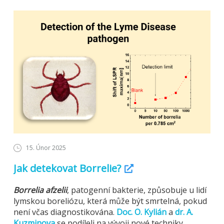
15. Únor 2025
Jak detekovat Borrelie?
Borrelia
afzelii
, patogenní bakterie, způsobuje u lidí
lymskou boreliózu, která může být smrtelná, pokud
není včas diagnostikována.
Doc. O. Kylián
a
dr. A.
Kuzminova
se podíleli na vývoji nové techniky