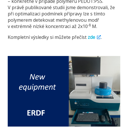
– konkrétně v případě polymeru PEDOT:PSS.
V právě publikované studii jsme demonstrovali, že
při optimalizaci podmínek přípravy lze s tímto
polymerem detekovat methylenovou modř
-8
v extrémně nízké koncentraci až 2x10
M.
Kompletní výsledky si můžete přečíst
zde
.