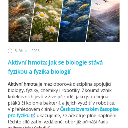
5. Březen 2026
Aktivní hmota: Jak se biologie stává
fyzikou a fyzika biologií
Aktivní hmota
je mezioborová disciplína spojující
biology, fyziky, chemiky i robotiky. Zkoumá vznik
kolektivních jevů v živé přírodě, jako jsou hejna
ptáků či kolonie bakterií, a jejich využití v robotice.
V přehledovém článku v
Československém časopise
pro fyziku
ukazujeme, že ačkoli je plné naplnění
těchto cílů zatím vzdálené, obor již přináší řadu
zajímavých výsledků.