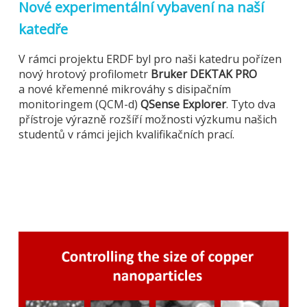
Nové experimentální vybavení na naší
katedře
V rámci projektu ERDF byl pro naši katedru pořízen
nový hrotový profilometr
Bruker DEKTAK PRO
a nové křemenné mikrováhy s disipačním
monitoringem (QCM-d)
QSense Explorer
. Tyto dva
přístroje výrazně rozšíří možnosti výzkumu našich
studentů v rámci jejich kvalifikačních prací.