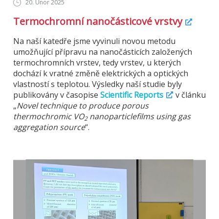
20. Únor 2025
Termochromní nanočásticové vrstvy
Na naší katedře jsme vyvinuli novou metodu
umožňující přípravu na nanočásticích založených
termochromních vrstev, tedy vrstev, u kterých
dochází k vratné změně elektrických a optických
vlastností s teplotou. Výsledky naší studie byly
publikovány v časopise
Scientific Reports
v článku
„
Novel technique to produce porous
thermochromic VO
nanoparticlefilms using gas
2
aggregation source
“.