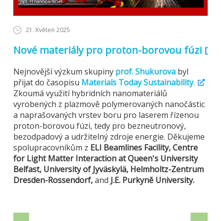
21. Květen 2025
Nové materiály pro proton-borovou fúzi
Nejnovější výzkum skupiny
prof. Shukurova
byl
přijat do časopisu
Materials Today Sustainability
.
Zkoumá využití hybridních nanomateriálů
vyrobených z plazmově polymerovaných nanočástic
a naprašovaných vrstev boru pro laserem řízenou
proton-borovou fúzi, tedy pro bezneutronový,
bezodpadový a udržitelný zdroje energie. Děkujeme
spolupracovníkům z
ELI Beamlines Facility, Centre
for Light Matter Interaction at Queen's University
Belfast, University of Jyväskylä, Helmholtz-Zentrum
Dresden-Rossendorf,
and
J.E. Purkyně University.