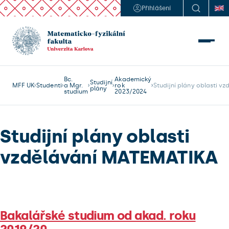
Přihlášení
Bc.
Akademický
Studijní
MFF UK
Studenti
a Mgr.
rok
Studijní plány oblasti v
plány
studium
2023/2024
Studijní plány oblasti
vzdělávání MATEMATIKA
Bakalářské studium od akad. roku