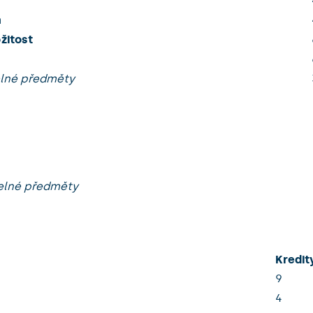
h
žitost
telné předměty
telné předměty
Kredit
9
4