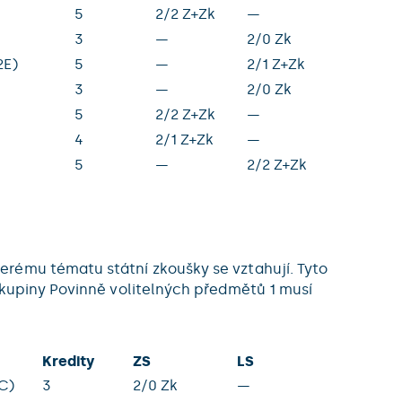
5
2/2 Z+Zk
—
3
—
2/0 Zk
2E)
5
—
2/1 Z+Zk
3
—
2/0 Zk
5
2/2 Z+Zk
—
)
4
2/1 Z+Zk
—
5
—
2/2 Z+Zk
erému tématu státní zkoušky se vztahují. Tyto
skupiny Povinně volitelných předmětů 1 musí
Kredity
ZS
LS
C)
3
2/0 Zk
—