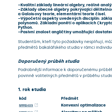
–
Kvalitní základy lineární algebry, reálné anal
–
Základy obecné algebry pokrývající dělitelno
a Galoisovy teorie, elementární teorie čísel.
–
Výpočetní aspekty uvedených disciplín: zákla
polynomů. Základní ponětí o aplikacích (kryp
Python.
–
Pasivní znalost angličtiny umožňující dost
Studentům, kteří tyto požadavky nesplňují, mů
předmětů bakalářského studia v rámci individuá
Doporučený průběh studia
Podrobnější informace k doporučenému průběhu
povinně volitelných předmětů v průběhu studi
1. rok studia
kód
Předmět
Konvexní optimalizace
NMMB409