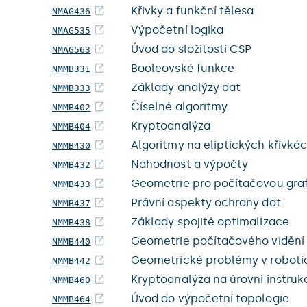
Křivky a funkční tělesa
NMAG436
Výpočetní logika
NMAG535
Úvod do složitosti CSP
NMAG563
Booleovské funkce
NMMB331
Základy analýzy dat
NMMB333
Číselné algoritmy
NMMB402
Kryptoanalýza
NMMB404
Algoritmy na eliptických křivká
NMMB430
Náhodnost a výpočty
NMMB432
Geometrie pro počítačovou graf
NMMB433
Právní aspekty ochrany dat
NMMB437
Základy spojité optimalizace
NMMB438
Geometrie počítačového vidění
NMMB440
Geometrické problémy v roboti
NMMB442
Kryptoanalýza na úrovni instruk
NMMB460
Úvod do výpočetní topologie
NMMB464