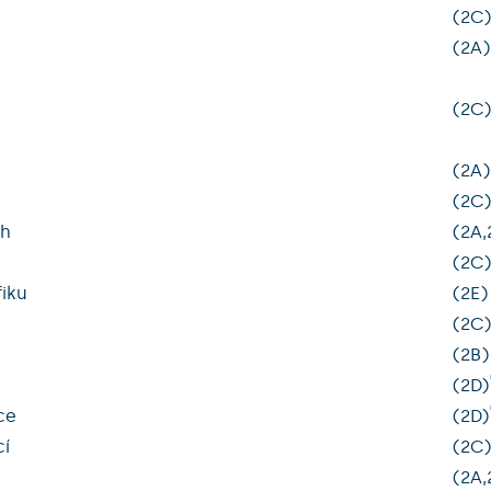
(2C
(2A)
(2C
(2A)
(2C
ch
(2A,
(2C
iku
(2E)
(2C
(2B)
(2D)
ce
(2D)
cí
(2C
(2A,