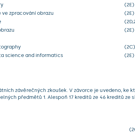
ry
(2E)
e ve zpracování obrazu
(2E)
e
(2D,
obrazu
(2E)
ptography
(2C
ta science and informatics
(2E)
tních závěrečných zkoušek. V závorce je uvedeno, ke kt
elných předmětů 1. Alespoň 17 kreditů ze 46 kreditů ze 
(2