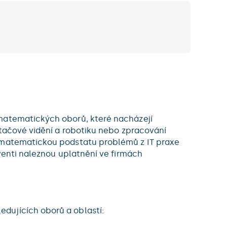
 matematických oborů, které nacházejí
ítačové vidění a robotiku nebo zpracování
t matematickou podstatu problémů z IT praxe
lventi naleznou uplatnění ve firmách
dujících oborů a oblastí: