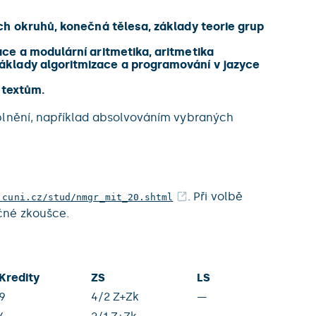
ch okruhů, konečná tělesa, základy teorie grup
ce a modulární aritmetika, aritmetika
áklady algoritmizace a programování v jazyce
 textům.
oplnění, například absolvováním vybraných
. Při volbě
.cuni.cz/stud/nmgr_mit_20.shtml
čné zkoušce.
Kredity
ZS
LS
9
4/2 Z+Zk
—