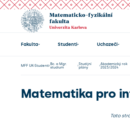
Fakulta
Studenti
Uchazeči
Bc. a Mgr.
Studijní
Akademický rok
MFF UK
Studenti
studium
plány
2023/2024
Matematika pro in
Tato str