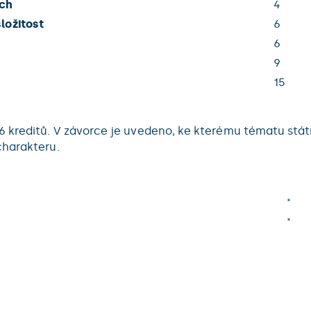
ech
4
ložitost
6
6
9
15
6 kreditů. V závorce je uvedeno, ke kterému tématu stát
charakteru.
*
*