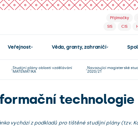
Přijímačky
SIS
CIS
Veřejnost
Věda, granty, zahraničí
Spo
Studijní plány oblasti vzdělávání
Navazující magisterské st
MATEMATIKA
2020/21
formační technologie
ánka vychází z podkladů pro tištěné studijní plány (tzv. Ka