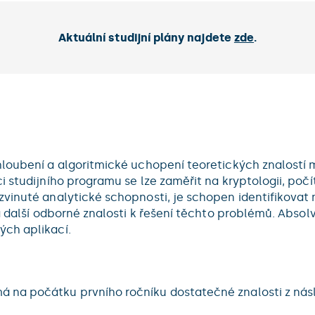
Aktuální studijní plány najdete
zde
.
hloubení a algoritmické uchopení teoretických znalostí
i studijního programu se lze zaměřit na kryptologii, poč
zvinuté analytické schopnosti, je schopen identifikova
 a další odborné znalosti k řešení těchto problémů. Abso
ých aplikací.
na počátku prvního ročníku dostatečné znalosti z násle