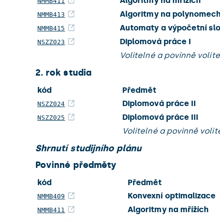
Algoritmy na mřížích
NMMB411
Algoritmy na polynomec
NMMB413
Automaty a výpočetní slo
NMMB415
Diplomová práce I
NSZZ023
Volitelné a povinně voli
2. rok studia
kód
Předmět
Diplomová práce II
NSZZ024
Diplomová práce III
NSZZ025
Volitelné a povinně voli
Shrnutí studijního plánu
Povinné předměty
kód
Předmět
Konvexní optimalizace
NMMB409
Algoritmy na mřížích
NMMB411