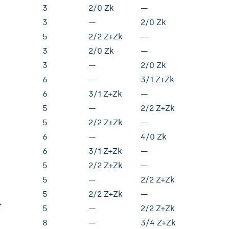
3
2/0 Zk
—
3
—
2/0 Zk
)
5
2/2 Z+Zk
—
3
2/0 Zk
—
)
3
—
2/0 Zk
6
—
3/1 Z+Zk
)
6
3/1 Z+Zk
—
5
—
2/2 Z+Zk
5
2/2 Z+Zk
—
6
—
4/0 Zk
6
3/1 Z+Zk
—
5
2/2 Z+Zk
—
5
—
2/2 Z+Zk
5
2/2 Z+Zk
—
*
5
—
2/2 Z+Zk
8
—
3/4 Z+Zk