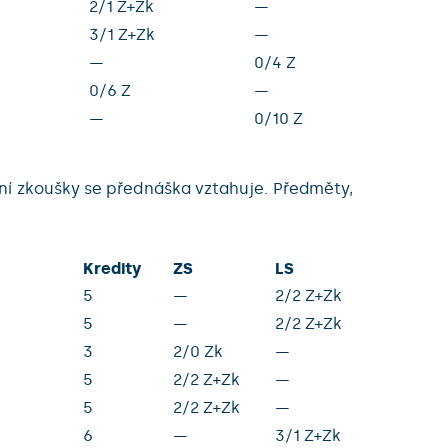
2/1 Z+Zk
—
3/1 Z+Zk
—
—
0/4 Z
0/6 Z
—
—
0/10 Z
ní zkoušky se přednáška vztahuje. Předměty,
Kredity
ZS
LS
5
—
2/2 Z+Zk
5
—
2/2 Z+Zk
3
2/0 Zk
—
5
2/2 Z+Zk
—
5
2/2 Z+Zk
—
6
—
3/1 Z+Zk