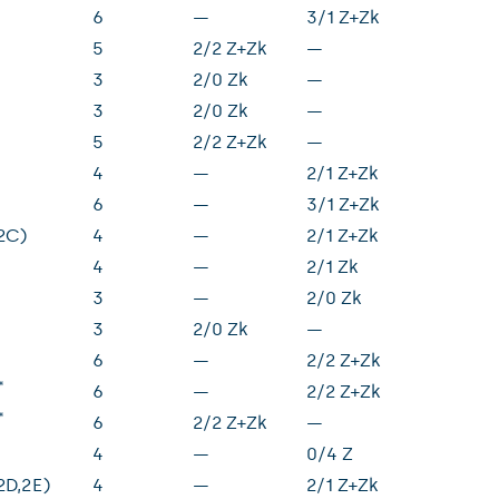
)
6
—
3/1 Z+Zk
5
2/2 Z+Zk
—
3
2/0 Zk
—
)
3
2/0 Zk
—
5
2/2 Z+Zk
—
4
—
2/1 Z+Zk
)
6
—
3/1 Z+Zk
2C)
4
—
2/1 Z+Zk
)
4
—
2/1 Zk
3
—
2/0 Zk
)
3
2/0 Zk
—
6
—
2/2 Z+Zk
*
6
—
2/2 Z+Zk
*
6
2/2 Z+Zk
—
)
4
—
0/4 Z
2D,2E)
4
—
2/1 Z+Zk