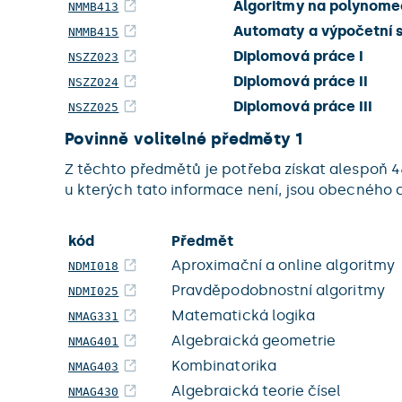
Algoritmy na polynom
NMMB413
Automaty a výpočetní s
NMMB415
Diplomová práce I
NSZZ023
Diplomová práce II
NSZZ024
Diplomová práce III
NSZZ025
Povinně volitelné předměty 1
Z těchto předmětů je potřeba získat alespoň 4
u kterých tato informace není, jsou obecného 
kód
Předmět
Aproximační a online algoritmy
NDMI018
Pravděpodobnostní algoritmy
NDMI025
Matematická logika
NMAG331
Algebraická geometrie
NMAG401
Kombinatorika
NMAG403
Algebraická teorie čísel
NMAG430