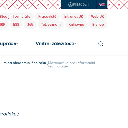
Přihlášení
Studijní formuláře
Pracoviště
Intranet UK
Web UK
HRP
ESS
365
Tel. seznam
Knihovna
E-shop
lupráce
Vnitřní záležitosti
udium od akademického roku
Matematika pro informační
technologie
rolinku).