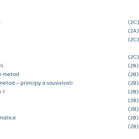
ů
(2C
(2A)
(2C
(2C
ní
(2B)
ch metod
(2B)
etod – principy a souvislosti
(2B)
 1
(2B)
(2B)
(2B)
matice
(2B)
(2B)