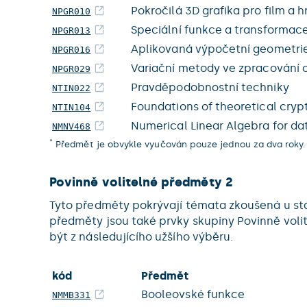
Pokročilá 3D grafika pro film a h
NPGR010
Speciální funkce a transformac
NPGR013
Aplikovaná výpočetní geometri
NPGR016
Variační metody ve zpracování 
NPGR029
Pravděpodobnostní techniky
NTIN022
Foundations of theoretical cry
NTIN104
Numerical Linear Algebra for da
NMNV468
*
Předmět je obvykle vyučován pouze jednou za dva roky.
Povinně volitelné předměty 2
Tyto předměty pokrývají témata zkoušená u stá
předměty jsou také prvky skupiny Povinně volit
být z následujícího užšího výběru.
kód
Předmět
Booleovské funkce
NMMB331