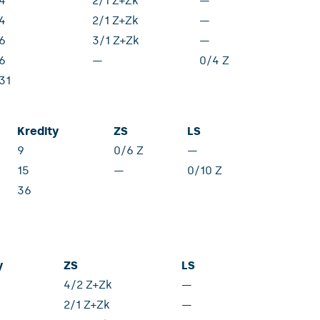
4
2/1 Z+Zk
—
4
2/1 Z+Zk
—
6
3/1 Z+Zk
—
6
—
0/4 Z
31
Kredity
ZS
LS
9
0/6 Z
—
15
—
0/10 Z
36
y
ZS
LS
4/2 Z+Zk
—
2/1 Z+Zk
—