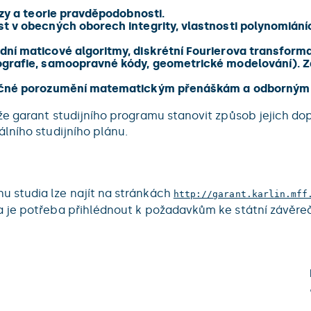
ýzy a teorie pravděpodobnosti.
st v obecných oborech integrity, vlastnosti polynomiání
dní maticové algoritmy, diskrétní Fourierova transforma
tografie, samoopravné kódy, geometrické modelování). Z
atečné porozumění matematickým přenáškám a odborným
že garant studijního programu stanovit způsob jejich d
lního studijního plánu.
 studia lze najít na stránkách
http://garant.karlin.mff
a je potřeba přihlédnout k požadavkům ke státní závěre