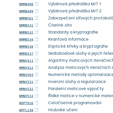
Výběrová přednáška MIT 1
NMMB498
Výběrová přednáška MIT 2
NMMB499
Zabezpečení síťových protokol
NMMB501
Číselné síto
NMMB531
Standardy a kryptografie
NMMB532
Kvantová informace
NMMB534
Eliptické křivky a kryptografie
NMMB538
Sedlobodové úlohy a jejich řeše
NMMO537
Algoritmy maticových iterační
NMNV411
Analýza maticových iteračních m
NMNV412
Numerické metody optimalizace
NMNV503
Inverzní úlohy a regularizace
NMNV531
Paralelní maticové výpočty
NMNV532
Řídké matice v numerické mate
NMNV533
Celočíselné programování
NOPT016
Hluboké učení
NPFL138