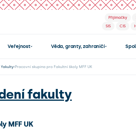
Přijímačky
SIS
CIS
Veřejnost
Věda, granty, zahraničí
Spo
 fakulty
Pracovní skupina pro Fakultní školy MFF UK
dení fakulty
oly MFF UK