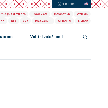
Přihlášení
Studijní formuláře
Pracoviště
Intranet UK
Web UK
HRP
ESS
365
Tel. seznam
Knihovna
E-shop
lupráce
Vnitřní záležitosti