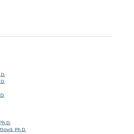
.D.
.D.
.D.
 Ph.D.
tlová
, Ph.D.