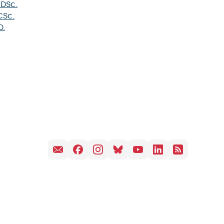
 DSc.
CSc.
D.