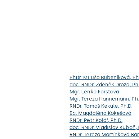
PhDr.
Miluša Bubeníková
, Ph
doc. RNDr.
Zdeněk Drozd
, Ph
Mgr.
Lenka Forstová
Mgr.
Tereza Hannemann
, Ph
RNDr.
Tomáš Kekule
, Ph.D.
Bc.
Magdaléna Kokešová
RNDr.
Petr Kolář
, Ph.D.
doc. RNDr.
Vladislav Kuboň
,
RNDr.
Tereza Martínková Bár