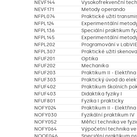
NEVF144
Vysokofrekvenční tech
NEVF171
Metody operando
NFPL074
Praktické užití transm
NFPL124
Experimentální metody
NFPL136
Speciální praktikum fy
NFPL145
Experimentální metody
NFPL202
Programování v LabVIE
NFPL307
Praktické užití skenov
NFUF201
Optika
NFUF202
Mechanika
NFUF203
Praktikum II - Elektři
NFUF303
Praktický úvod do elek
NFUF402
Praktikum školních pok
NFUF403
Didaktika fyziky I
NFUF801
Fyzika I prakticky
NOFY024
Praktikum II - Elektři
NOFY030
Fyzikální praktikum IV
NOFY052
Měřicí technika ve fyz
NOFY064
Výpočetní technika ve
NOOE046
Speciální praktikum pr