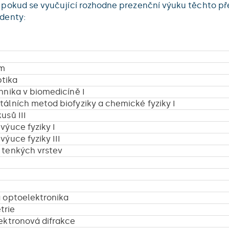
pokud se vyučující rozhodne prezenční výuku těchto p
denty:
um
ptika
hnika v biomedicíně I
álních metod biofyziky a chemické fyziky I
usů III
výuce fyziky I
ýuce fyziky III
 tenkých vrstev
a optoelektronika
trie
ektronová difrakce