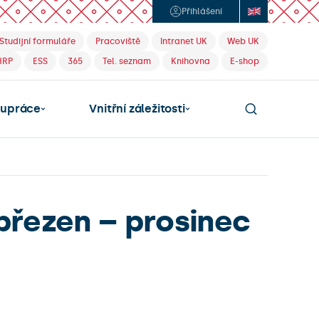
Přihlášení
Studijní formuláře
Pracoviště
Intranet UK
Web UK
HRP
ESS
365
Tel. seznam
Knihovna
E-shop
lupráce
Vnitřní záležitosti
březen – prosinec