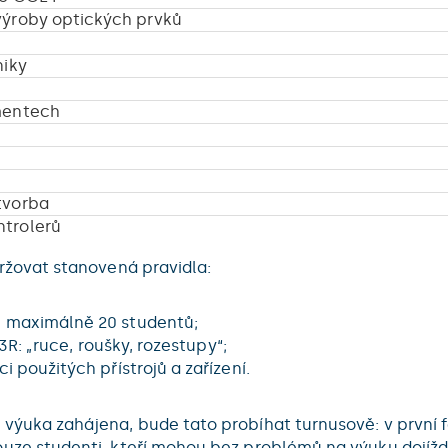
výroby optických prvků
niky
mentech
tvorba
ntrolerů
ržovat stanovená pravidla:
 maximálně 20 studentů;
3R: „ruce, roušky, rozestupy“;
 použitých přístrojů a zařízení.
ýuka zahájena, bude tato probíhat turnusově: v první fáz
uze studenti, kteří mohou bez problémů na výuku dojíždě