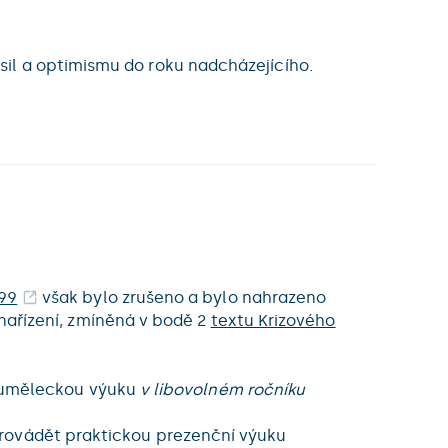
il a optimismu do roku nadcházejícího.
199
však bylo zrušeno a bylo nahrazeno
nařízení, zmíněná v bodě 2
textu Krizového
o uměleckou výuku
v libovolném ročníku
rovádět praktickou prezenční výuku