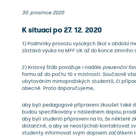
30. prosince 2020
K situaci po 27. 12. 2020
1) Podmínky provozu vysokých škol v období mezi
zůstává výuka na MFF UK až do konce zimního
2) Krizový štáb považuje i nadále
prezenční fo
formu až do počtu 10 v místnosti. Současně vš
ubytováním mimopražských studentů, či přípa
obecně. Proto doporučujeme,
aby byli pedagogové připraveni zkoušet také d
budou specifikovány v následném dopisu proděk
aby byli studenti připraveni na to, že někter
distančně, a aby se neostýchali kontaktovat sv
studenty informovat svým dopisem začátkem led