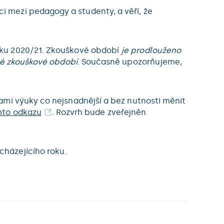
 mezi pedagogy a studenty, a věří, že
ku 2020/21. Zkouškové období
je prodlouženo
é zkouškové období
. Současně upozorňujeme,
ami výuky co nejsnadnější a bez nutnosti měnit
mto odkazu
. Rozvrh bude zveřejněn
házejícího roku.