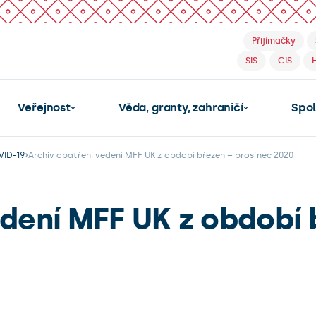
Přijímačky
SIS
CIS
Veřejnost
Věda, granty, zahraničí
Spo
VID-19
Archiv opatření vedení MFF UK z období březen – prosinec 2020
edení MFF UK z období 