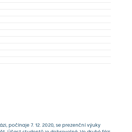
i, počínaje 7. 12. 2020, se prezenční výuky
t. Účast studentů je dobrovolná. Ve druhé fázi