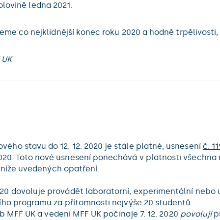
olovině ledna 2021.
co nejklidnější konec roku 2020 a hodně trpělivosti, s
 UK
vého stavu do 12. 12. 2020 je stále platné, usnesení
č. 1
2020. Toto nové usnesení ponechává v platnosti všechna 
 níže uvedených opatření.
2020 dovoluje provádět laboratorní, experimentální neb
ho programu za přítomnosti nejvýše 20 studentů.
áb MFF UK a vedení MFF UK počínaje 7. 12. 2020
povolují
p