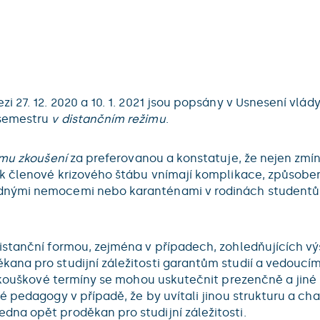
 27. 12. 2020 a 10. 1. 2021 jsou popsány v Usnesení vlád
 semestru
v distančním režimu
.
rmu zkoušení
za preferovanou a konstatuje, že nejen zmíně
ak členové krizového štábu vnímají komplikace, způsobe
dnými nemocemi nebo karanténami v rodinách studentů i
istanční formou, zejména v případech, zohledňujících v
ana pro studijní záležitosti garantům studií a vedoucím
é zkouškové termíny se mohou uskutečnit prezenčně a jin
é pedagogy v případě, že by uvítali jinou strukturu a c
na opět proděkan pro studijní záležitosti.