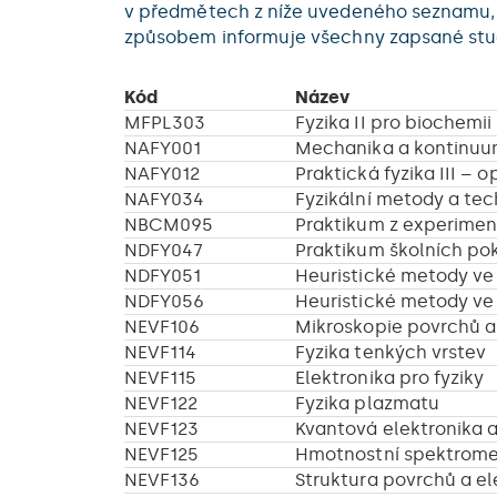
v předmětech z níže uvedeného seznamu, 
způsobem informuje všechny zapsané stu
Kód
Název
MFPL303
Fyzika II pro biochemii
NAFY001
Mechanika a kontinu
NAFY012
Praktická fyzika III – o
NAFY034
Fyzikální metody a tec
NBCM095
Praktikum z experiment
NDFY047
Praktikum školních pok
NDFY051
Heuristické metody ve 
NDFY056
Heuristické metody ve v
NEVF106
Mikroskopie povrchů a
NEVF114
Fyzika tenkých vrstev
NEVF115
Elektronika pro fyziky
NEVF122
Fyzika plazmatu
NEVF123
Kvantová elektronika 
NEVF125
Hmotnostní spektrome
NEVF136
Struktura povrchů a el