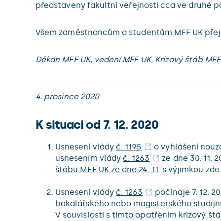
představeny fakultní veřejnosti cca ve druhé p
Všem zaměstnancům a studentům MFF UK přejeme 
Děkan MFF UK, vedení MFF UK, Krizový štáb MFF
4. prosince 2020
K situaci od 7. 12. 2020
Usnesení vlády
č. 1195
o vyhlášení nouzo
usnesením vlády
č. 1263
ze dne 30. 11. 
štábu MFF UK ze dne 24. 11.
s výjimkou zde
Usnesení vlády
č. 1263
počínaje 7. 12. 
bakalářského nebo magisterského studijní
V souvislosti s tímto opatřením krizový št