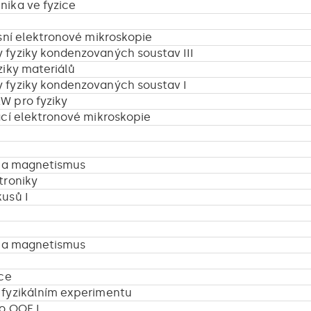
nika ve fyzice
isní elektronové mikroskopie
 fyziky kondenzovaných soustav III
ziky materiálů
 fyziky kondenzovaných soustav I
W pro fyziky
ací elektronové mikroskopie
na a magnetismus
troniky
usů I
na a magnetismus
ice
 fyzikálním experimentu
o OOE I