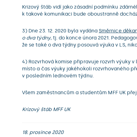
Krizový štáb vidí jako zásadní podmínku zdár
k takové komunikaci bude oboustranně docház
3) Dne 23. 12. 2020 byla vydána
Směrnice děkan
o dva týdny
, tj. do konce února 2021. Pedagogo
že se také o dva týdny posouvá výuka v LS, nik
4) Rozvrhová komise připravuje rozvrh výuky v
místo a čas výuky jakéhokoli rozvrhovaného p
v posledním lednovém týdnu.
Všem zaměstnancům a studentům MFF UK přejeme
Krizový štáb MFF UK
18. prosince 2020