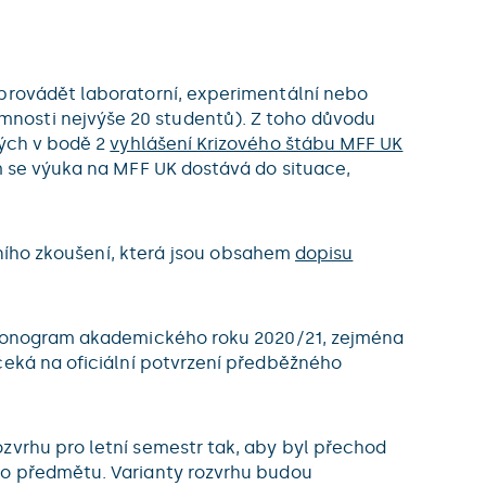
í provádět laboratorní, experimentální nebo
mnosti nejvýše 20 studentů). Z toho důvodu
ných v bodě 2
vyhlášení Krizového štábu MFF UK
m se výuka na MFF UK dostává do situace,
nčního zkoušení, která jsou obsahem
dopisu
harmonogram akademického roku 2020/21, zejména
čeká na oficiální potvrzení předběžného
zvrhu pro letní semestr tak, aby byl přechod
ho předmětu. Varianty rozvrhu budou