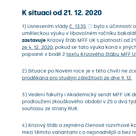
K situaci od 21. 12. 2020
1) Usnesením vlády
č. 1335
bylo s účinností o
uměleckou výuku v libovolném ročníku bakalář
zastavuje
Krizový štáb MFF UK s platností od 2
ze 4. 12. 2020
, pokud se tato výuka koná v jiný
popsané v bodě 2
textu Krizového štábu MFF UK
2) Situace po Novém roce je v této chvíli ne zc
proděkana pro studijní záležitosti ze dne 9. 12.
3) Vedení fakulty i Akademický senát MFF UK d
prodloužení zkouškového období v ZS o dva týd
souhlasu ze strany RUK.
4) Krizový štáb a zejména členové rozvrhové ko
mezi těmito variantami co nejsnadnější a bez 