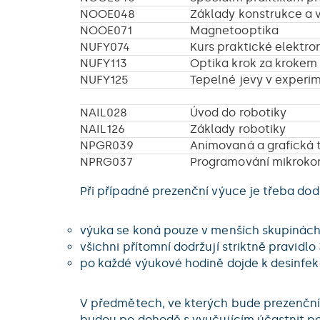
NOOE048
Základy konstrukce a 
NOOE071
Magnetooptika
NUFY074
Kurs praktické elektro
NUFY113
Optika krok za krokem
NUFY125
Tepelné jevy v experi
NAIL028
Úvod do robotiky
NAIL126
Základy robotiky
NPGR039
Animovaná a grafická 
NPRG037
Programování mikroko
Při případné prezenční výuce je třeba dod
výuka se koná pouze v menších skupinách
všichni přítomní dodržují striktně pravidlo 
po každé výukové hodině dojde k desinfekci
V předmětech, ve kterých bude prezenční v
budou po dohodě s vyučujícím účastnit po