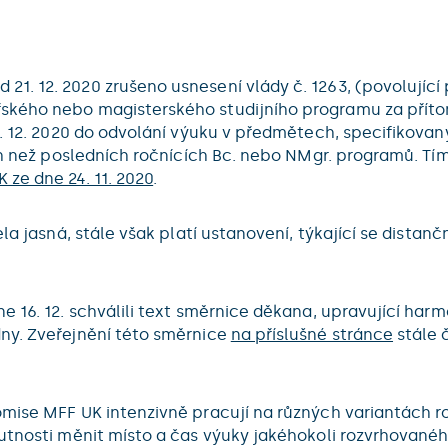
d 21. 12. 2020 zrušeno usnesení vlády č. 1263, (povolujíc
ského nebo magisterského studijního programu za příto
1. 12. 2020 do odvolání výuku v předmětech, specifikova
ch než posledních ročnících Bc. nebo NMgr. programů. Tí
 ze dne 24. 11. 2020
.
ela jasná, stále však platí ustanovení, týkající se dista
ne 16. 12. schválili text směrnice děkana, upravující 
ny. Zveřejnění této směrnice
na příslušné stránce
stále 
mise MFF UK intenzivně pracují na různých variantách ro
nutnosti měnit místo a čas výuky jakéhokoli rozvrhované