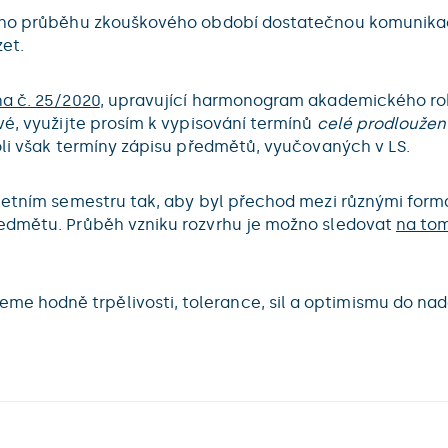
ného průběhu zkouškového období dostatečnou komunikaci
et.
a č. 25/2020
, upravující harmonogram akademického ro
vé, využijte prosím k vypisování termínů
celé prodloužen
oli však termíny zápisu předmětů, vyučovaných v LS.
 letním semestru tak, aby byl přechod mezi různými form
ředmětu. Průběh vzniku rozvrhu je možno sledovat
na to
 hodně trpělivosti, tolerance, sil a optimismu do nadc