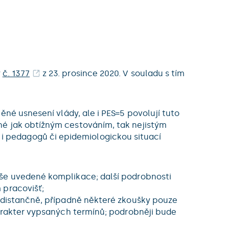
y
č. 1377
z 23. prosince 2020. V souladu s tím
né usnesení vlády, ale i PES=5 povolují tuto
né jak obtížným cestováním, tak nejistým
 pedagogů či epidemiologickou situací
ýše uvedené komplikace; další podrobnosti
 pracovišť;
é distančně, případně některé zkoušky pouze
harakter vypsaných termínů; podrobněji bude