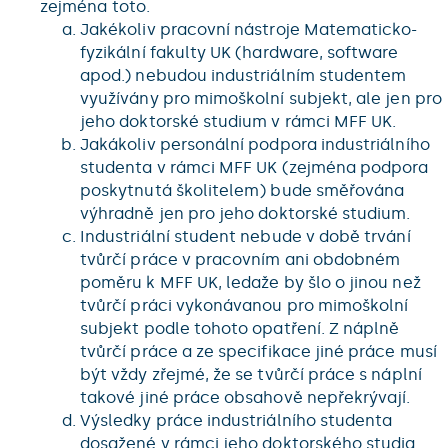
zejména toto.
Jakékoliv pracovní nástroje Matematicko-
fyzikální fakulty UK (hardware, software
apod.) nebudou industriálním studentem
využívány pro mimoškolní subjekt, ale jen pro
jeho doktorské studium v rámci MFF UK.
Jakákoliv personální podpora industriálního
studenta v rámci MFF UK (zejména podpora
poskytnutá školitelem) bude směřována
výhradně jen pro jeho doktorské studium.
Industriální student nebude v době trvání
tvůrčí práce v pracovním ani obdobném
poměru k MFF UK, ledaže by šlo o jinou než
tvůrčí práci vykonávanou pro mimoškolní
subjekt podle tohoto opatření. Z náplně
tvůrčí práce a ze specifikace jiné práce musí
být vždy zřejmé, že se tvůrčí práce s náplní
takové jiné práce obsahově nepřekrývají.
Výsledky práce industriálního studenta
dosažené v rámci jeho doktorského studia