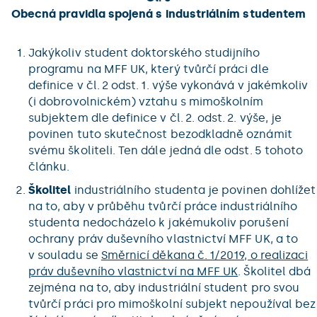
Obecná pravidla spojená s industriálním studentem
Jakýkoliv student doktorského studijního
programu na MFF UK, který tvůrčí práci dle
definice v čl. 2 odst. 1. výše vykonává v jakémkoliv
(i dobrovolnickém) vztahu s mimoškolním
subjektem dle definice v čl. 2. odst. 2. výše, je
povinen tuto skutečnost bezodkladně oznámit
svému školiteli. Ten dále jedná dle odst. 5 tohoto
článku.
Školitel
industriálního studenta je povinen dohlížet
na to, aby v průběhu tvůrčí práce industriálního
studenta nedocházelo k jakémukoliv porušení
ochrany práv duševního vlastnictví MFF UK, a to
v souladu se
Směrnicí děkana č. 1/2019, o realizaci
práv duševního vlastnictví na MFF UK
. Školitel dbá
zejména na to, aby industriální student pro svou
tvůrčí práci pro mimoškolní subjekt nepoužíval bez