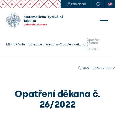
Přihlášení
Opatření 

děkana

MFF UK
Vnitřní záležitosti
Předpisy
Opatření děkana
č.

Čj. UKMFF/562092/2022
Opatření děkana č.
26/2022