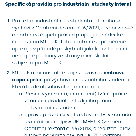
Specifická pravidla pro industriální studenty interní
Pro režim industriálního studenta interního se
vychází z
Opatření děkana č. 6/2021, o sponzorské
a partnerské spolupráci a propagaci vědecké
činnosti na MFF UK
. Toto opatření se přiměřeně
aplikuje v případě poskytnutí jakékoliv finanční
nebo jiné podpory ze strany mimoškolního
subjektu pro MFF UK.
MFF UK a mimoškolní subjekt uzavřou
smlouvu
o spolupráci
při výchově industriálního studenta,
která bude obsahovat zejména toto.
Přesné vymezení (ohraničení) tvůrčí práce
v rámci individuální studijního plánu
industriálního studenta.
Úpravu práv duševního vlastnictví v souladu
s vnitřními předpisy UK i MFF UK (zejména
Opatření rektora č. 46/2018, o realizaci práv
duševního vlastnictví na UK
;
Opatření