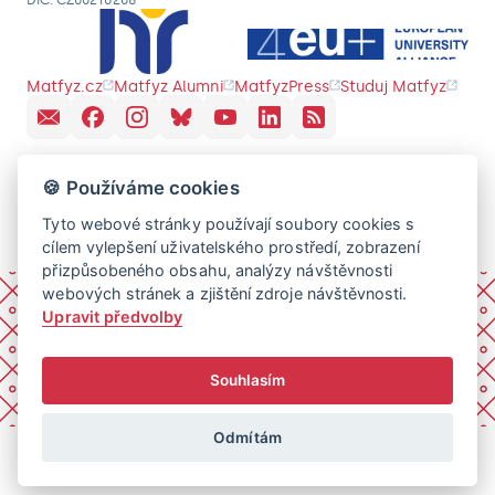
DIČ: CZ00216208
Matfyz.cz
Matfyz Alumni
MatfyzPress
Studuj Matfyz
🍪 Používáme cookies
Tyto webové stránky používají soubory cookies s
cílem vylepšení uživatelského prostředí, zobrazení
přizpůsobeného obsahu, analýzy návštěvnosti
webových stránek a zjištění zdroje návštěvnosti.
Upravit předvolby
Souhlasím
Odmítám
© 2026 Univerzita Karlova, Matematicko-fyzikální fakulta.
Všechna práva vyhrazena.