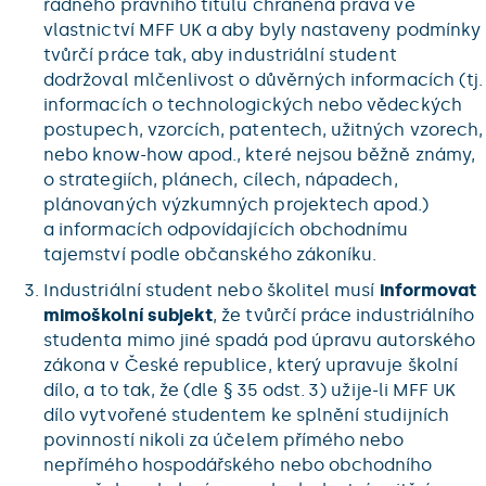
řádného právního titulu chráněná práva ve
vlastnictví MFF UK a aby byly nastaveny podmínky
tvůrčí práce tak, aby industriální student
dodržoval mlčenlivost o důvěrných informacích (tj.
informacích o technologických nebo vědeckých
postupech, vzorcích, patentech, užitných vzorech,
nebo know-how apod., které nejsou běžně známy,
o strategiích, plánech, cílech, nápadech,
plánovaných výzkumných projektech apod.)
a informacích odpovídajících obchodnímu
tajemství podle občanského zákoníku.
Industriální student nebo školitel musí
informovat
mimoškolní subjekt
, že tvůrčí práce industriálního
studenta mimo jiné spadá pod úpravu autorského
zákona v České republice, který upravuje školní
dílo, a to tak, že (dle § 35 odst. 3) užije-li MFF UK
dílo vytvořené studentem ke splnění studijních
povinností nikoli za účelem přímého nebo
nepřímého hospodářského nebo obchodního