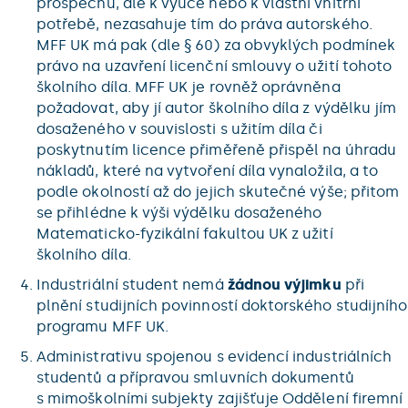
prospěchu, ale k výuce nebo k vlastní vnitřní
potřebě, nezasahuje tím do práva autorského.
MFF UK má pak (dle § 60) za obvyklých podmínek
právo na uzavření licenční smlouvy o užití tohoto
školního díla. MFF UK je rovněž oprávněna
požadovat, aby jí autor školního díla z výdělku jím
dosaženého v souvislosti s užitím díla či
poskytnutím licence přiměřeně přispěl na úhradu
nákladů, které na vytvoření díla vynaložila, a to
podle okolností až do jejich skutečné výše; přitom
se přihlédne k výši výdělku dosaženého
Matematicko-fyzikální fakultou UK z užití
školního díla.
Industriální student nemá
žádnou výjimku
při
plnění studijních povinností doktorského studijního
programu MFF UK.
Administrativu spojenou s evidencí industriálních
studentů a přípravou smluvních dokumentů
s mimoškolními subjekty zajišťuje Oddělení firemní