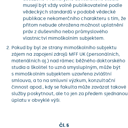
musejí být vždy volně publikovatelné podle
vědeckých standardů v podobě vědecké
publikace nekomerčního charakteru s tím, že
přitom nebude ohrožena možnost uplatnění
práv z duševního nebo průmyslového
vlastnictví mimoškolním subjektem.
Pokud by byl ze strany mimoškolního subjektu
zájem na zapojení zdrojů MFF UK (personálních,
materiálních aj.) nad rámec běžného doktorského
studia a školitel to uzná smysluplným, může být
s mimoškolním subjektem uzavřena zvláštní
smlouva, a to na smluvní výzkum, konzultační
činnost apod., kdy se fakulta může zavázat takové
služby poskytnout, ale to jen za předem sjednanou
úplatu v obvyklé výši.
Čl. 5