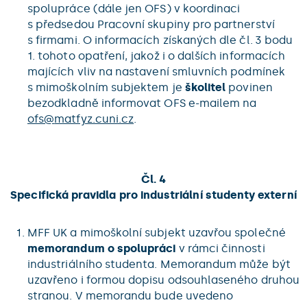
spolupráce (dále jen OFS) v koordinaci
s předsedou Pracovní skupiny pro partnerství
s firmami. O informacích získaných dle čl. 3 bodu
1. tohoto opatření, jakož i o dalších informacích
majících vliv na nastavení smluvních podmínek
s mimoškolním subjektem je
školitel
povinen
bezodkladně informovat OFS e-mailem na
ofs@
matfyz.cuni.cz
.
Čl. 4
Specifická pravidla pro industriální studenty externí
MFF UK a mimoškolní subjekt uzavřou společné
memorandum o spolupráci
v rámci činnosti
industriálního studenta. Memorandum může být
uzavřeno i formou dopisu odsouhlaseného druhou
stranou. V memorandu bude uvedeno