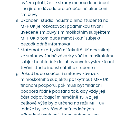
ovšem platí, že se strany mohou dohodnout
i na jiném důvodu pro předčasné ukončení
smlouvy.
Ukončení studia industriálního studenta na
MFF UK je rozvazovací podmínkou trvání
uvedené smlouvy s mimoškolním subjektem.
MFF UK o tom bude mimoškolní subjekt
bezodkladně informovat.
Matematicko-fyzikální fakultě UK nevznikají
ze smlouvy žádné závazky vůči mimoškolnímu
subjektu ohledně dosahovaných výsledků ani
trvání studia industriálního studenta.
Pokud bude součástí smlouvy závazek
mimoškolního subjektu poskytnout MFF UK
finanční podporu, pak musí být finanční
podpora řádně popsána tak, aby vždy její
část odpovídající minimálně 15 % z její
celkové výše byla určena na režii MFF UK,
ledaže by se v řádně odůvodněných
případech smluvní strany dohodly jinak.