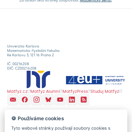
Za obsah této stránky zodpovídá:
Akademický senát
.
Univerzita Karlova
Matematicko-fyzikální fakulta
Ke Karlovu 3, 121 16 Praha 2
IČ: 00216208
DIČ: CZ00216208
Matfyz.cz
Matfyz Alumni
MatfyzPress
Studuj Matfyz
🍪 Používáme cookies
Tyto webové stránky používají soubory cookies s