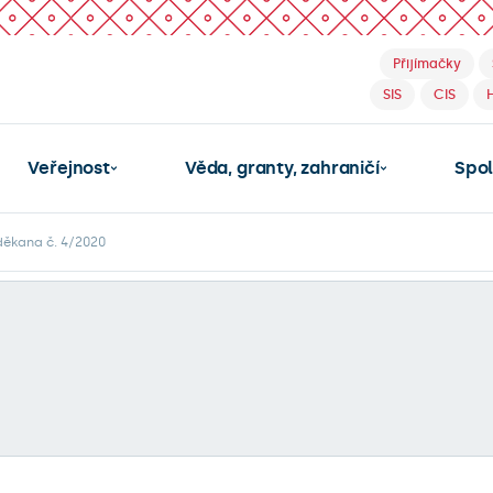
Přijímačky
SIS
CIS
Veřejnost
Věda, granty, zahraničí
Spo
děkana č. 4/2020