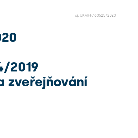
čj. UKMFF/60525/2020
020
4/2019
a zveřejňování