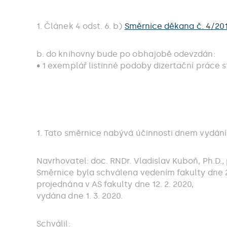
1. Článek 4 odst. 6. b)
Směrnice děkana č. 4/20
b. do knihovny bude po obhajobě odevzdán:
• 1 exemplář listinné podoby dizertační práce 
1. Tato směrnice nabývá účinnosti dnem vydání
Navrhovatel: doc. RNDr. Vladislav Kuboň, Ph.D.
Směrnice byla schválena vedením fakulty dne 22
projednána v AS fakulty dne 12. 2. 2020,
vydána dne 1. 3. 2020.
Schválil: