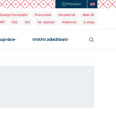
Přihlášení
Studijní formuláře
Pracoviště
Intranet UK
Web UK
HRP
ESS
365
Tel. seznam
Knihovna
E-shop
lupráce
Vnitřní záležitosti