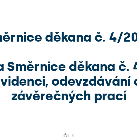
ěrnice děkana č. 4/2
 Směrnice děkana č. 
evidenci, odevzdávání 
závěrečných prací
Čl. 1