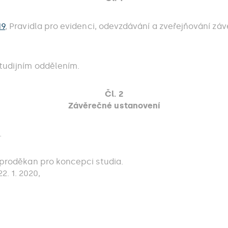
19
, Pravidla pro evidenci, odevzdávání a zveřejňování záv
studijním oddělením.
Čl. 2
Závěrečné ustanovení
.
, proděkan pro koncepci studia.
. 1. 2020,