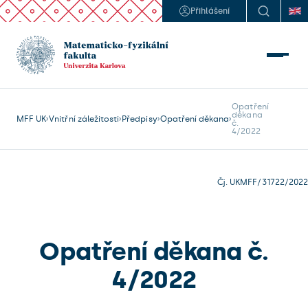
Přihlášení
Opatření 

děkana

MFF UK
Vnitřní záležitosti
Předpisy
Opatření děkana
č.

Čj. UKMFF/31722/2022
Opatření děkana č.
4/2022