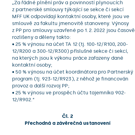
„Za řádné plnění práv a povinností plynoucích
z partnerské smlouvy týkající se sekce či sekcí
MFF UK odpovídají kontaktní osoby, které jsou ve
smlouvě za fakultu jmenovitě stanoveny. Výnosy
z PP pro smlouvy uzavřené po 1. 2. 2022 jsou časově
rozlišeny a děleny takto:
• 25 % výnosu na účet TA 12 (tj. 100-12/R100, 200-
12/R200 a 300-12/R300) příslušné sekce či sekcí,
na kterých jsou k výkonu práce zařazeny dané
kontaktní osoby;
• 50 % výnosu na účet koordinátora pro Partnerský
program (tj. 923-12/R923), z něhož je financován
provoz a další rozvoj PP;
• 25 % výnosu ve prospěch účtu tajemníka 902-
12/R902.“
Čl. 2
Přechodná a závěrečná ustanovení