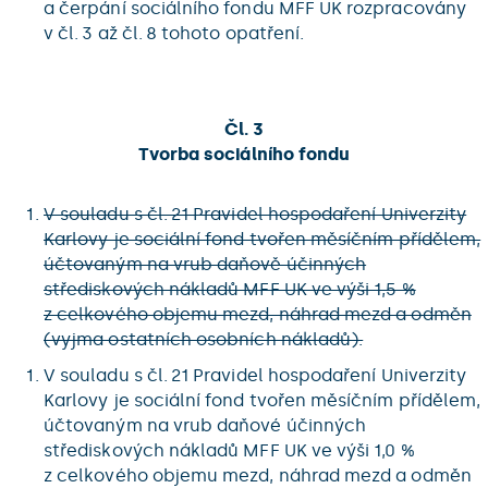
a čerpání sociálního fondu MFF UK rozpracovány
v čl. 3 až čl. 8 tohoto opatření.
Čl. 3
Tvorba sociálního fondu
V souladu s čl. 21 Pravidel hospodaření Univerzity
Karlovy je sociální fond tvořen měsíčním přídělem,
účtovaným na vrub daňově účinných
střediskových nákladů MFF UK ve výši 1,5 %
z celkového objemu mezd, náhrad mezd a odměn
(vyjma ostatních osobních nákladů).
V souladu s čl. 21 Pravidel hospodaření Univerzity
Karlovy je sociální fond tvořen měsíčním přídělem,
účtovaným na vrub daňové účinných
střediskových nákladů MFF UK ve výši 1,0 %
z celkového objemu mezd, náhrad mezd a odměn