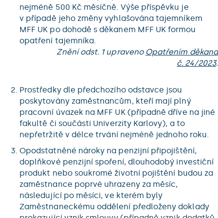
nejméně 500 Kč měsíčně. Výše příspěvku je
v případě jeho změny vyhlašována tajemníkem
MFF UK po dohodě s děkanem MFF UK formou
opatření tajemníka.
Znění odst. 1 upraveno
Opatřením děkana
č. 24/2023
.
Prostředky dle předchozího odstavce jsou
poskytovány zaměstnancům, kteří mají plný
pracovní úvazek na MFF UK (případně dříve na jiné
fakultě či součásti Univerzity Karlovy), a to
nepřetržitě v délce trvání nejméně jednoho roku.
Opodstatněné nároky na penzijní připojištění,
doplňkové penzijní spoření, dlouhodobý investiční
produkt nebo soukromé životní pojištění budou za
zaměstnance poprvé uhrazeny za měsíc,
následující po měsíci, ve kterém byly
Zaměstnaneckému oddělení předloženy doklady
prokazující vznik smlouvy (případně vznik dodatků