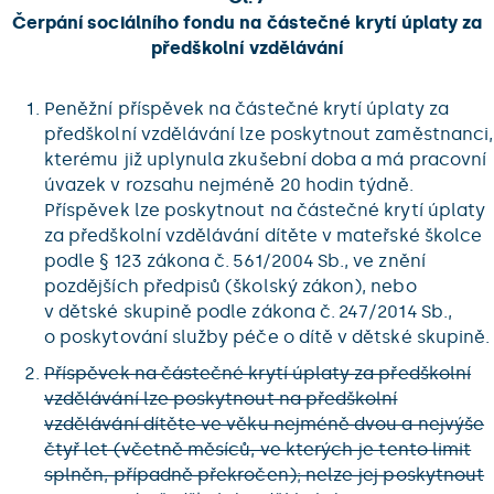
Čerpání sociálního fondu na částečné krytí úplaty za
předškolní vzdělávání
Peněžní příspěvek na částečné krytí úplaty za
předškolní vzdělávání lze poskytnout zaměstnanci,
kterému již uplynula zkušební doba a má pracovní
úvazek v rozsahu nejméně 20 hodin týdně.
Příspěvek lze poskytnout na částečné krytí úplaty
za předškolní vzdělávání dítěte v mateřské školce
podle § 123 zákona č. 561/2004 Sb., ve znění
pozdějších předpisů (školský zákon), nebo
v dětské skupině podle zákona č. 247/2014 Sb.,
o poskytování služby péče o dítě v dětské skupině.
Příspěvek na částečné krytí úplaty za předškolní
vzdělávání lze poskytnout na předškolní
vzdělávání dítěte ve věku nejméně dvou a nejvýše
čtyř let (včetně měsíců, ve kterých je tento limit
splněn, případně překročen); nelze jej poskytnout