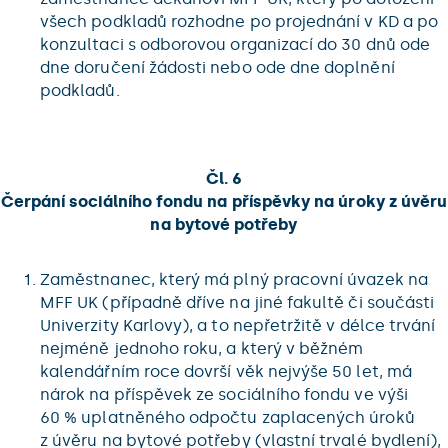
všech podkladů rozhodne po projednání v KD a po
konzultaci s odborovou organizací do 30 dnů ode
dne doručení žádosti nebo ode dne doplnění
podkladů.
Čl. 6
Čerpání sociálního fondu na příspěvky na úroky z úvěru
na bytové potřeby
Zaměstnanec, který má plný pracovní úvazek na
MFF UK (případně dříve na jiné fakultě či součásti
Univerzity Karlovy), a to nepřetržitě v délce trvání
nejméně jednoho roku, a který v běžném
kalendářním roce dovrší věk nejvýše 50 let, má
nárok na příspěvek ze sociálního fondu ve výši
60 % uplatněného odpočtu zaplacených úroků
z úvěru na bytové potřeby (vlastní trvalé bydlení),