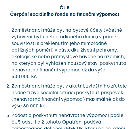
Čl. 5
Čerpání sociálního fondu na finanční výpomoci
Zaměstnanci může být na bytové účely (včetně
vybavení bytu nebo rodinného domu) v přímé
souvislosti s překlenutím jeho mimořádně
obtížných poměrů v důsledku živelní pohromy,
ekologické nebo průmyslové havárie na územích,
na kterých byl vyhlášen nouzový stav, poskytnuta
nenávratná finanční výpomoc až do výše
500 000 Kč.
Zaměstnanci může být v akutní, zvláštního zřetele
hodné tíživé sociální situaci poskytnut příspěvek
(nenávratná finanční výpomoc) maximálně až do
výše 60 000 Kč.
Žádost o poskytnutí nenávratné výpomoci podle
čl. 5 odst. 1 a 2 tohoto Opatření podává
zaměstnanec děkanovi MFF UK, který po doložení