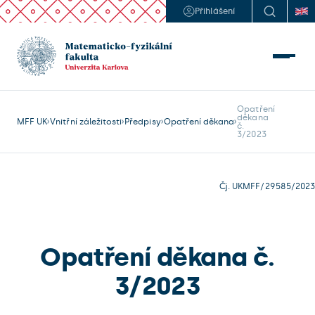
Přihlášení
Opatření 

děkana

MFF UK
Vnitřní záležitosti
Předpisy
Opatření děkana
č.

Čj. UKMFF/29585/2023
Opatření děkana č.
3/2023