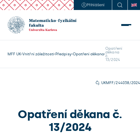
Přihlášení
Opatření 

děkana

MFF UK
Vnitřní záležitosti
Předpisy
Opatření děkana
č.

Čj. UKMFF/244038/2024
Opatření děkana č.
13/2024