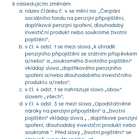
k následujícím změnám:
název článku č. 4 se mění na: „Čerpání
sociálního fondu na penzijní připojištění,
doplňkové penzijní spoření, dlouhodobý
investiční produkt nebo soukromé životní
pojištění“;
v čl. 4 odst. 1 se mezi slova „k úhradě
penzijního připojištění se státním příspěvkem
a/nebo“ a „soukromého životního pojištění“
vkládají slova „doplňkového penzijního
spoření a/nebo dlouhodobého investičního
produktu a/nebo“;
v čl. 4 odst. 1 se nahrazuje slovo „obou“
slovem „všech“;
v čl. 4 odst. 3 se mezi slova „Opodstatněné
nároky na penzijní připojištění“ a „životní
pojištění“ vkládají slova „ , doplňkové penzijní
spoření, dlouhodobý investiční produkt nebo
soukromé “. Před slovy „životní pojištění“ se