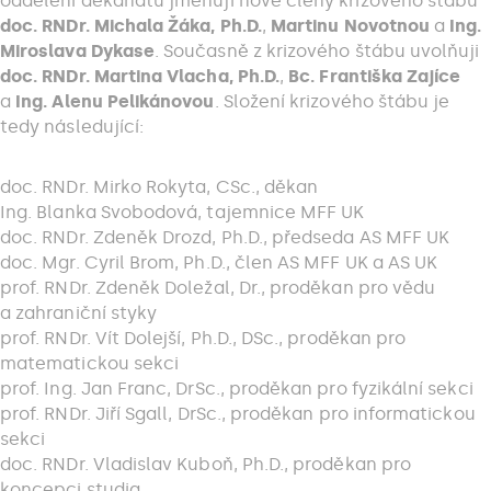
oddělení děkanátu jmenuji nově členy krizového štábu
doc. RNDr. Michala Žáka, Ph.D.
,
Martinu Novotnou
a
Ing.
Miroslava Dykase
. Současně z krizového štábu uvolňuji
doc. RNDr. Martina Vlacha, Ph.D.
,
Bc. Františka Zajíce
a
Ing. Alenu Pelikánovou
. Složení krizového štábu je
tedy následující:
doc. RNDr. Mirko Rokyta, CSc., děkan
Ing. Blanka Svobodová, tajemnice MFF UK
doc. RNDr. Zdeněk Drozd, Ph.D., předseda AS MFF UK
doc. Mgr. Cyril Brom, Ph.D., člen AS MFF UK a AS UK
prof. RNDr. Zdeněk Doležal, Dr., proděkan pro vědu
a zahraniční styky
prof. RNDr. Vít Dolejší, Ph.D., DSc., proděkan pro
matematickou sekci
prof. Ing. Jan Franc, DrSc., proděkan pro fyzikální sekci
prof. RNDr. Jiří Sgall, DrSc., proděkan pro informatickou
sekci
doc. RNDr. Vladislav Kuboň, Ph.D., proděkan pro
koncepci studia