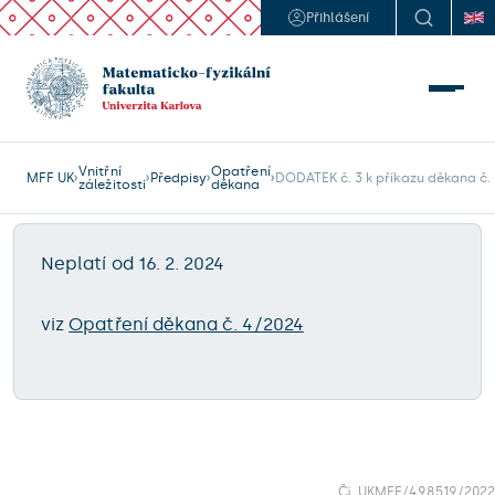
Přihlášení
Vnitřní
Opatření
MFF UK
Předpisy
záležitosti
děkana
Neplatí od 16. 2. 2024
viz
Opatření děkana č. 4/2024
Čj. UKMFF/498519/2022