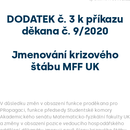
DODATEK č. 3 k příkazu
děkana č. 9/2020
Jmenování krizového
štábu MFF UK
V důsledku změn v obsazení funkce proděkana pro
PRopagaci, funkce předsedy Studentské komory
Akademického senátu Matematicko-fyzikální fakulty UK
a změny v obsazení pozice vedoucího hospodářského