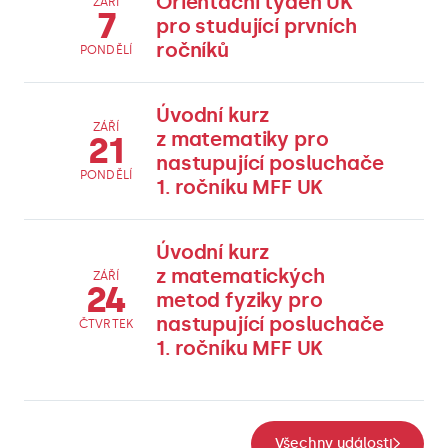
Orientační týden UK
ZÁŘÍ
7
pro studující prvních
ročníků
PONDĚLÍ
Úvodní kurz
ZÁŘÍ
z matematiky pro
21
nastupující posluchače
PONDĚLÍ
1. ročníku MFF UK
Úvodní kurz
z matematických
ZÁŘÍ
24
metod fyziky pro
nastupující posluchače
ČTVRTEK
1. ročníku MFF UK
Všechny události