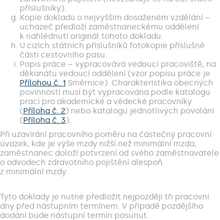
příslušníky).
Kopie dokladu o nejvyšším dosaženém vzdělání –
uchazeč předloží zaměstnaneckému oddělení
k nahlédnutí originál tohoto dokladu.
U cizích státních příslušníků fotokopie příslušné
části cestovního pasu.
Popis práce – vypracovává vedoucí pracoviště, na
děkanátu vedoucí oddělení (vzor popisu práce je
Přílohou č. 1
Směrnice). Charakteristika obecných
povinností musí být vypracována podle katalogu
prací pro akademické a vědecké pracovníky
(
Příloha č. 2
) nebo katalogu jednotlivých povolání
(
Příloha č. 3
).
Při uzavírání pracovního poměru na částečný pracovní
úvazek, kde je výše mzdy nižší než minimální mzda,
zaměstnanec doloží potvrzení od svého zaměstnavatele
o odvodech zdravotního pojištění alespoň
z minimální mzdy.
Tyto doklady je nutné předložit nejpozději tři pracovní
dny před nástupním termínem. V případě pozdějšího
dodání bude nástupní termín posunut.