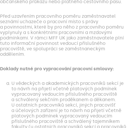
občanského průkazu nebo platného cestovního pasu.
Před uzavřením pracovního poměru zaměstnavatel
seznámí uchazeče o pracovní místo s právy
a povinnostmi, které by pro něho z pracovního poměru
vyplynuly a s konkrétními pracovními a mzdovými
podmínkami. V rámci MFF UK jako zaměstnavatele plní
tuto informační povinnost vedoucí příslušného
pracoviště, ve spolupráci se zaměstnaneckým
oddělením.
Doklady nutné pro vypracování pracovní smlouvy:
U vědeckých a akademických pracovníků sekcí je
to návrh na přijetí včetně platových podmínek
vypracovaný vedoucím příslušného pracoviště
a schválený sekčním proděkanem a děkanem.
U ostatních pracovníků sekcí, jiných pracovišť
a účelových zařízení je to návrh na přijetí včetně
platových podmínek vypracovaný vedoucím
příslušného pracoviště a schválený tajemníkem
fakulty (u ostatních pracovníků sekcí a pracovníků