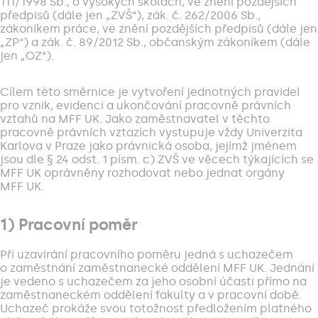
111/1998 Sb., o vysokých školách, ve znění pozdějších
předpisů (dále jen „ZVŠ“), zák. č. 262/2006 Sb.,
zákoníkem práce, ve znění pozdějších předpisů (dále jen
„ZP“) a zák. č. 89/2012 Sb., občanským zákoníkem (dále
jen „OZ“).
Cílem této směrnice je vytvoření jednotných pravidel
pro vznik, evidenci a ukončování pracovně právních
vztahů na MFF UK. Jako zaměstnavatel v těchto
pracovně právních vztazích vystupuje vždy Univerzita
Karlova v Praze jako právnická osoba, jejímž jménem
jsou dle § 24 odst. 1 písm. c) ZVŠ ve věcech týkajících se
MFF UK oprávněny rozhodovat nebo jednat orgány
MFF UK.
1) Pracovní poměr
Při uzavírání pracovního poměru jedná s uchazečem
o zaměstnání zaměstnanecké oddělení MFF UK. Jednání
je vedeno s uchazečem za jeho osobní účasti přímo na
zaměstnaneckém oddělení fakulty a v pracovní době.
Uchazeč prokáže svou totožnost předložením platného