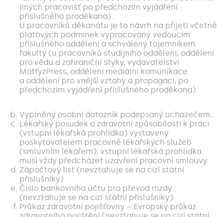
jiných pracovišť po předchozím vyjádření
příslušného proděkana).
U pracovníků děkanátu je to návrh na přijetí včetně
platových podmínek vypracovaný vedoucím
příslušného oddělení a schválený tajemníkem
fakulty (u pracovníků studijního oddělení, oddělení
pro vědu a zahraniční styky, vydavatelství
MatfyzPress, oddělení mediální komunikace
a oddělení pro vnější vztahy a propagaci, po
předchozím vyjádření příslušného proděkana).
Vyplněný osobní dotazník podepsaný uchazečem.
Lékařský posudek o zdravotní způsobilosti k práci
(vstupní lékařská prohlídka) vystavený
poskytovatelem pracovně lékařských služeb
(smluvním lékařem); vstupní lékařská prohlídka
musí vždy předcházet uzavření pracovní smlouvy.
Zápočtový list (nevztahuje se na cizí státní
příslušníky).
Číslo bankovního účtu pro převod mzdy
(nevztahuje se na cizí státní příslušníky).
Průkaz zdravotní pojišťovny – Evropský průkaz
zdravotního pojištění (nevztahuje se na cizí státní