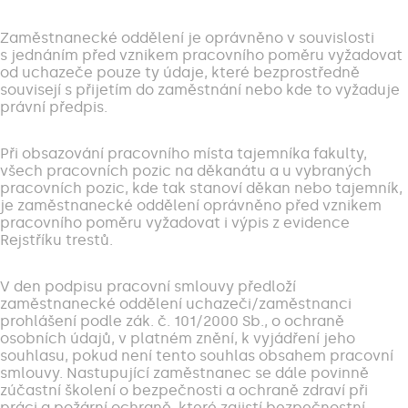
Zaměstnanecké oddělení je oprávněno v souvislosti
s jednáním před vznikem pracovního poměru vyžadovat
od uchazeče pouze ty údaje, které bezprostředně
souvisejí s přijetím do zaměstnání nebo kde to vyžaduje
právní předpis.
Při obsazování pracovního místa tajemníka fakulty,
všech pracovních pozic na děkanátu a u vybraných
pracovních pozic, kde tak stanoví děkan nebo tajemník,
je zaměstnanecké oddělení oprávněno před vznikem
pracovního poměru vyžadovat i výpis z evidence
Rejstříku trestů.
V den podpisu pracovní smlouvy předloží
zaměstnanecké oddělení uchazeči/zaměstnanci
prohlášení podle zák. č. 101/2000 Sb., o ochraně
osobních údajů, v platném znění, k vyjádření jeho
souhlasu, pokud není tento souhlas obsahem pracovní
smlouvy. Nastupující zaměstnanec se dále povinně
zúčastní školení o bezpečnosti a ochraně zdraví při
práci a požární ochraně, které zajistí bezpečnostní