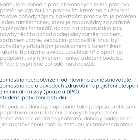
Formuláře dohod o pracích konaných mimo pracovní
poměr se vyplňují na pracovišti, které má o uzavření
takové dohody zájem; na každém pracovišti je pověřen
jeden zaměstnanec, který je zodpovědný za správné
vyplňování formulářů dohod. Na pracovištích jsou
návrhy těchto dohod podepsány zaměstnancem,
správcem zdroje, vedoucím pracoviště. Musí být
schváleny příslušným proděkanem a tajemníkem
fakulty. Na návrhu uvedou „souhlasím“ a opatří jej
podpisem, svým jménem, funkcí a datem podpisu.
K řádně vyplněné dohodě musí doložit:
zaměstnanec: potvrzení od hlavního zaměstnavatele
zaměstnance o odvodech zdravotního pojištění alespoň
z minimální mzdy (pouze u DPČ).
student: potvrzení o studiu.
Po podpisu dohody, popřípadě také podpisu prohlášení
poplatníka pro uplatnění daňových zvýhodnění
zaměstnanec obdrží 1 vyhotovení dohody podepsané
jím a oprávněnou osobou zastupující zaměstnavatele.