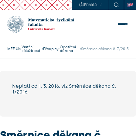
Přihlášení
Vnitřní
Opatření
MFF UK
Předpisy
Směrnice děkana č. 7/2015
záležitosti
děkana
Neplatí od 1. 3. 2016, viz
Směrnice děkana č.
1/2016
.
Směrnice děkana č.