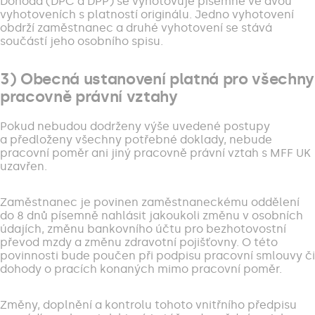
Dohoda (DPČ a DPP) se vyhotovuje písemně ve dvou
vyhotoveních s platností originálu. Jedno vyhotovení
obdrží zaměstnanec a druhé vyhotovení se stává
součástí jeho osobního spisu.
3) Obecná ustanovení platná pro všechny
pracovně právní vztahy
Pokud nebudou dodrženy výše uvedené postupy
a předloženy všechny potřebné doklady, nebude
pracovní poměr ani jiný pracovně právní vztah s MFF UK
uzavřen.
Zaměstnanec je povinen zaměstnaneckému oddělení
do 8 dnů písemně nahlásit jakoukoli změnu v osobních
údajích, změnu bankovního účtu pro bezhotovostní
převod mzdy a změnu zdravotní pojišťovny. O této
povinnosti bude poučen při podpisu pracovní smlouvy či
dohody o pracích konaných mimo pracovní poměr.
Změny, doplnění a kontrolu tohoto vnitřního předpisu