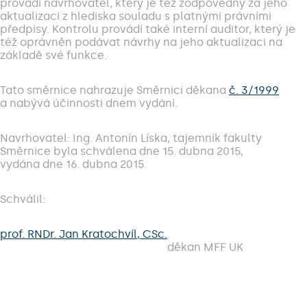
provádí navrhovatel, který je též zodpovědný za jeho
aktualizaci z hlediska souladu s platnými právními
předpisy. Kontrolu provádí také interní auditor, který je
též oprávněn podávat návrhy na jeho aktualizaci na
základě své funkce.
Tato směrnice nahrazuje Směrnici děkana
č. 3/1999
a nabývá účinnosti dnem vydání.
Navrhovatel: Ing. Antonín Líska, tajemník fakulty
Směrnice byla schválena dne 15. dubna 2015,
vydána dne 16. dubna 2015.
Schválil:
prof. RNDr. Jan Kratochvíl, CSc.
děkan MFF UK