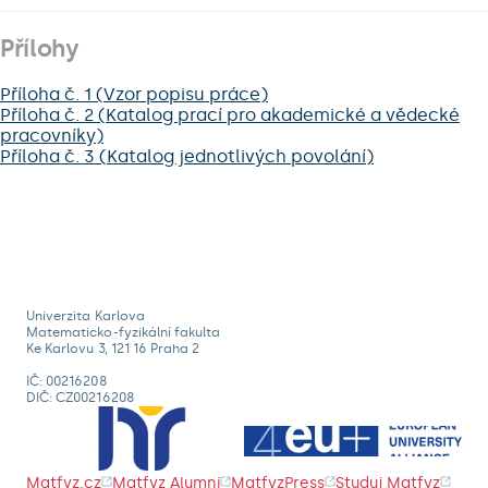
Přílohy
Příloha č. 1 (Vzor popisu práce)
Příloha č. 2 (Katalog prací pro akademické a vědecké
pracovníky)
Příloha č. 3 (Katalog jednotlivých povolání)
Univerzita Karlova
Matematicko-fyzikální fakulta
Ke Karlovu 3, 121 16 Praha 2
IČ: 00216208
DIČ: CZ00216208
Matfyz.cz
Matfyz Alumni
MatfyzPress
Studuj Matfyz