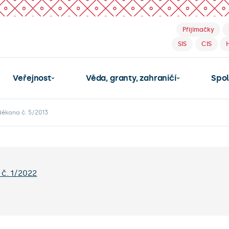
Přijímačky
SIS
CIS
Veřejnost
Věda, granty, zahraničí
Spo
děkana č. 5/2013
č. 1/2022