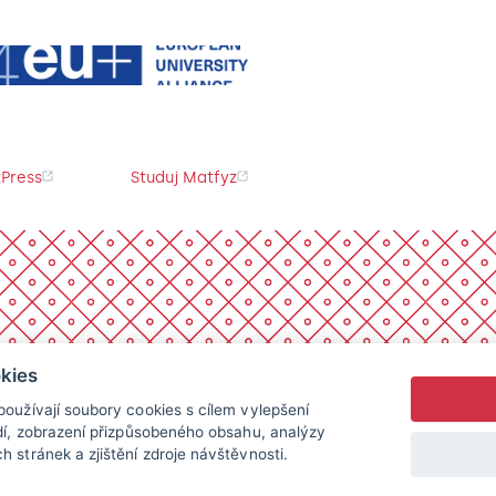
Press
Studuj Matfyz
kies
oužívají soubory cookies s cílem vylepšení
dí, zobrazení přizpůsobeného obsahu, analýzy
 stránek a zjištění zdroje návštěvnosti.
chna práva vyhrazena.