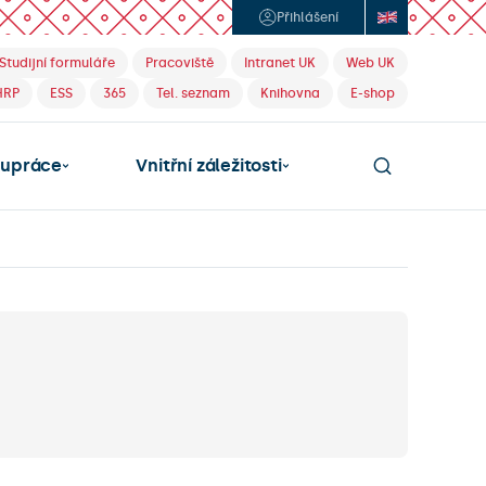
Přihlášení
Studijní formuláře
Pracoviště
Intranet UK
Web UK
HRP
ESS
365
Tel. seznam
Knihovna
E-shop
lupráce
Vnitřní záležitosti