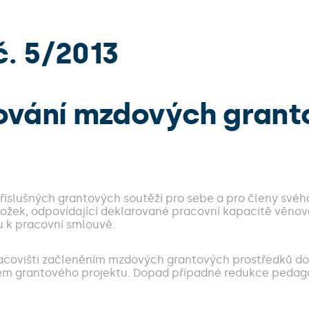
. 5/2013
ňování mzdových grant
 příslušných grantových soutěží pro sebe a pro členy své
 složek, odpovídající deklarované pracovní kapacitě věnov
u k pracovní smlouvě.
pracovišti začleněním mzdových grantových prostředků d
lem grantového projektu. Dopad případné redukce pedag