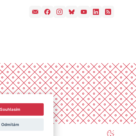
Souhlasím
Odmítám