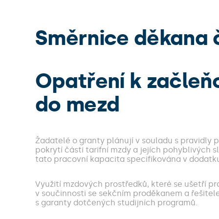
Směrnice děkana č
Opatření k začle
do mezd
Žadatelé o granty plánují v souladu s pravidly
pokrytí části tarifní mzdy a jejích pohyblivých
tato pracovní kapacita specifikována v dodatk
Využití mzdových prostředků, které se ušetří 
v součinnosti se sekčním proděkanem a řešite
s garanty dotčených studijních programů.