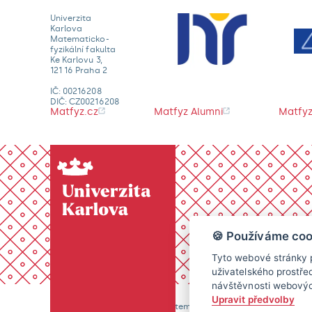
Univerzita
Karlova
Matematicko-
fyzikální fakulta
Ke Karlovu 3,
121 16 Praha 2
IČ: 00216208
DIČ: CZ00216208
Matfyz.cz
Matfyz Alumni
Matfyz
🍪 Používáme coo
Tyto webové stránky p
uživatelského prostře
návštěvnosti webových
Upravit předvolby
© 2026 Univerzita Karlova, Matematicko-fyzikální fakulta. Vše