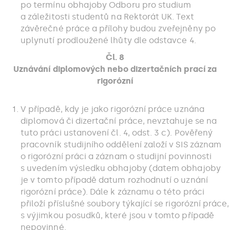
po termínu obhajoby Odboru pro studium
a záležitosti studentů na Rektorát UK. Text
závěrečné práce a přílohy budou zveřejněny po
uplynutí prodloužené lhůty dle odstavce 4.
Čl. 8
Uznávání diplomových nebo dizertačních prací za
rigorózní
V případě, kdy je jako rigorózní práce uznána
diplomová či dizertační práce, nevztahuje se na
tuto práci ustanovení čl. 4, odst. 3 c). Pověřený
pracovník studijního oddělení založí v SIS záznam
o rigorózní práci a záznam o studijní povinnosti
s uvedením výsledku obhajoby (datem obhajoby
je v tomto případě datum rozhodnutí o uznání
rigorózní práce). Dále k záznamu o této práci
přiloží příslušné soubory týkající se rigorózní práce,
s výjimkou posudků, které jsou v tomto případě
nepovinné.