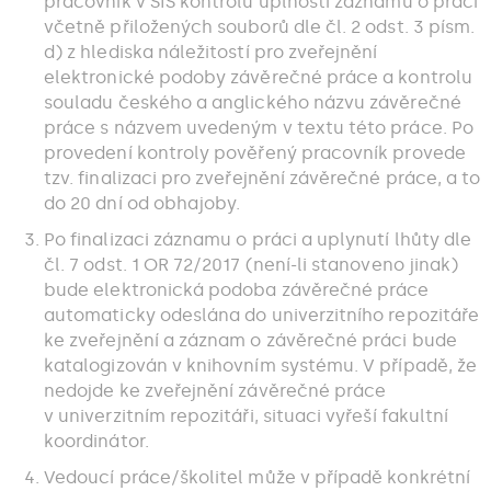
pracovník v SIS kontrolu úplnosti záznamu o práci
včetně přiložených souborů dle čl. 2 odst. 3 písm.
d) z hlediska náležitostí pro zveřejnění
elektronické podoby závěrečné práce a kontrolu
souladu českého a anglického názvu závěrečné
práce s názvem uvedeným v textu této práce. Po
provedení kontroly pověřený pracovník provede
tzv. finalizaci pro zveřejnění závěrečné práce, a to
do 20 dní od obhajoby.
Po finalizaci záznamu o práci a uplynutí lhůty dle
čl. 7 odst. 1 OR 72/2017 (není-li stanoveno jinak)
bude elektronická podoba závěrečné práce
automaticky odeslána do univerzitního repozitáře
ke zveřejnění a záznam o závěrečné práci bude
katalogizován v knihovním systému. V případě, že
nedojde ke zveřejnění závěrečné práce
v univerzitním repozitáři, situaci vyřeší fakultní
koordinátor.
Vedoucí práce/školitel může v případě konkrétní