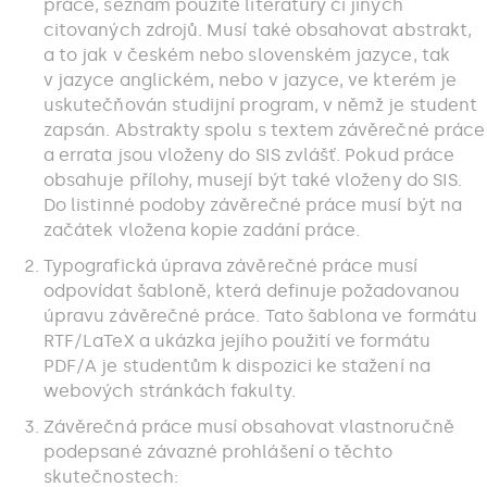
práce, seznam použité literatury či jiných
citovaných zdrojů. Musí také obsahovat abstrakt,
a to jak v českém nebo slovenském jazyce, tak
v jazyce anglickém, nebo v jazyce, ve kterém je
uskutečňován studijní program, v němž je student
zapsán. Abstrakty spolu s textem závěrečné práce
a errata jsou vloženy do SIS zvlášť. Pokud práce
obsahuje přílohy, musejí být také vloženy do SIS.
Do listinné podoby závěrečné práce musí být na
začátek vložena kopie zadání práce.
Typografická úprava závěrečné práce musí
odpovídat šabloně, která definuje požadovanou
úpravu závěrečné práce. Tato šablona ve formátu
RTF/LaTeX a ukázka jejího použití ve formátu
PDF/A je studentům k dispozici ke stažení na
webových stránkách fakulty.
Závěrečná práce musí obsahovat vlastnoručně
podepsané závazné prohlášení o těchto
skutečnostech: