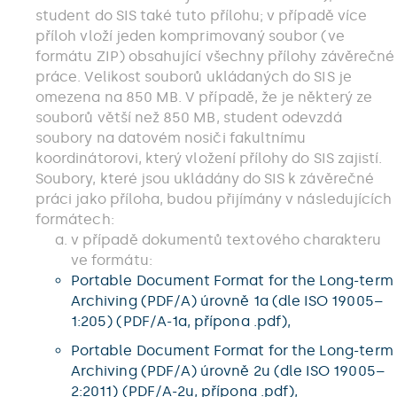
student do SIS také tuto přílohu; v případě více
příloh vloží jeden komprimovaný soubor (ve
formátu ZIP) obsahující všechny přílohy závěrečné
práce. Velikost souborů ukládaných do SIS je
omezena na 850 MB. V případě, že je některý ze
souborů větší než 850 MB, student odevzdá
soubory na datovém nosiči fakultnímu
koordinátorovi, který vložení přílohy do SIS zajistí.
Soubory, které jsou ukládány do SIS k závěrečné
práci jako příloha, budou přijímány v následujících
formátech:
v případě dokumentů textového charakteru
ve formátu:
Portable Document Format for the Long-term
Archiving (PDF/A) úrovně 1a (dle ISO 19005–
1:205) (PDF/A-1a, přípona .pdf),
Portable Document Format for the Long-term
Archiving (PDF/A) úrovně 2u (dle ISO 19005–
2:2011) (PDF/A-2u, přípona .pdf),