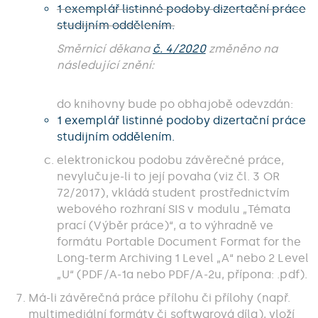
1 exemplář listinné podoby dizertační práce
studijním oddělením.
Směrnicí děkana
č. 4/2020
změněno na
následující znění:
do knihovny bude po obhajobě odevzdán:
1 exemplář listinné podoby dizertační práce
studijním oddělením.
elektronickou podobu závěrečné práce,
nevylučuje-li to její povaha (viz čl. 3 OR
72/2017), vkládá student prostřednictvím
webového rozhraní SIS v modulu „Témata
prací (Výběr práce)“, a to výhradně ve
formátu Portable Document Format for the
Long-term Archiving 1 Level „A“ nebo 2 Level
„U“ (PDF/A-1a nebo PDF/A-2u, přípona: .pdf).
Má-li závěrečná práce přílohu či přílohy (např.
multimediální formáty či softwarová díla), vloží