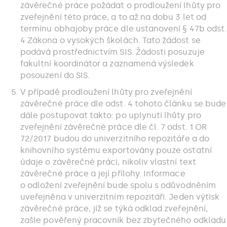
závěrečné práce požádat o prodloužení lhůty pro
zveřejnění této práce, a to až na dobu 3 let od
termínu obhajoby práce dle ustanovení § 47b odst.
4 Zákona o vysokých školách. Tato žádost se
podává prostřednictvím SIS. Žádosti posuzuje
fakultní koordinátor a zaznamená výsledek
posouzení do SIS.
V případě prodloužení lhůty pro zveřejnění
závěrečné práce dle odst. 4 tohoto článku se bude
dále postupovat takto: po uplynutí lhůty pro
zveřejnění závěrečné práce dle čl. 7 odst. 1 OR
72/2017 budou do univerzitního repozitáře a do
knihovního systému exportovány pouze ostatní
údaje o závěrečné práci, nikoliv vlastní text
závěrečné práce a její přílohy. Informace
o odložení zveřejnění bude spolu s odůvodněním
uveřejněna v univerzitním repozitáři. Jeden výtisk
závěrečné práce, jíž se týká odklad zveřejnění,
zašle pověřený pracovník bez zbytečného odkladu