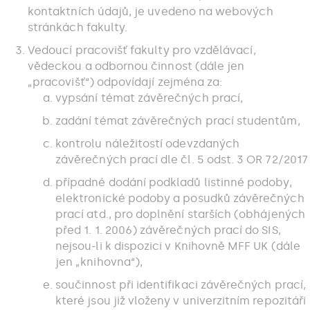
kontaktních údajů, je uvedeno na webových
stránkách fakulty.
Vedoucí pracovišť fakulty pro vzdělávací,
vědeckou a odbornou činnost (dále jen
„pracovišť“) odpovídají zejména za:
vypsání témat závěrečných prací,
zadání témat závěrečných prací studentům,
kontrolu náležitostí odevzdaných
závěrečných prací dle čl. 5 odst. 3 OR 72/2017
případné dodání podkladů listinné podoby,
elektronické podoby a posudků závěrečných
prací atd., pro doplnění starších (obhájených
před 1. 1. 2006) závěrečných prací do SIS,
nejsou-li k dispozici v Knihovně MFF UK (dále
jen „knihovna“),
součinnost při identifikaci závěrečných prací,
které jsou již vloženy v univerzitním repozitáři