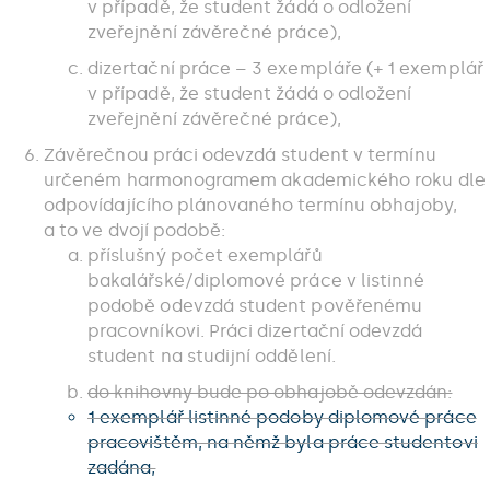
v případě, že student žádá o odložení
zveřejnění závěrečné práce),
dizertační práce – 3 exempláře (+ 1 exemplář
v případě, že student žádá o odložení
zveřejnění závěrečné práce),
Závěrečnou práci odevzdá student v termínu
určeném harmonogramem akademického roku dle
odpovídajícího plánovaného termínu obhajoby,
a to ve dvojí podobě:
příslušný počet exemplářů
bakalářské/diplomové práce v listinné
podobě odevzdá student pověřenému
pracovníkovi. Práci dizertační odevzdá
student na studijní oddělení.
do knihovny bude po obhajobě odevzdán:
1 exemplář listinné podoby diplomové práce
pracovištěm, na němž byla práce studentovi
zadána,