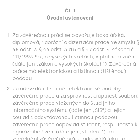
Čl. 1
Úvodní ustanovení
Za závěrečnou práci se považuje bakalářská,
diplomová, rigorózní a dizertační práce ve smyslu §
45 odst. 3, § 46 odst. 3 a 5 a § 47 odst. 4 Zákona č.
111/1998 Sb., o vysokých školách, v platném znění
(dále jen „zákon o vysokých školách”). Závěrečná
práce má elektronickou a listinnou (tištěnou)
podobu.
Za odevzdání listinné i elektronické podoby
závěrečné práce a za správnost a úplnost souborů
závěrečné práce vložených do Studijního
informačního systému (dále jen „SIS“) a jejich
soulad s odevzdávanou listinnou podobou
závěrečné práce odpovídá student, resp. účastník
rigorózního řízení (dále jen „student“), za
zveřejnění závěrečné práce odpovídá fakulta.