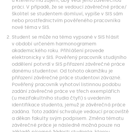
u kterého má zájem, aby vedl jeho závěrečnou
práci. V případě, že se vedoucí závěrečné práce/
školitel se studentem domluví, vypíše v SIS sám
nebo prostřednictvím pověřeného pracovníka
nové téma v SIS.
Student se může na téma vypsané v SIS hlásit
v období určeném harmonogramem
akademického roku. Přihlášení provede
elektronicky v SIS. Pověřený pracovník studijního
oddělení potvrdí v SIS přiřazení závěrečné práce
danému studentovi. Od tohoto okamžiku je
přiřazení závěrečné práce studentovi závazné.
Pověřený pracovník vyhotoví listinnou podobu
zadání závěrečné práce ve třech exemplářích
(u mezifakultního studia čtyři) s uvedením
identifikace studenta, jemuž je závěrečná práce
zadána. Toto zadání schvaluje vedoucí pracoviště
a děkan fakulty svým podpisem. Změna tématu
závěrečné práce je následně možná pouze na
základě písemné žádosti studenta, kterou