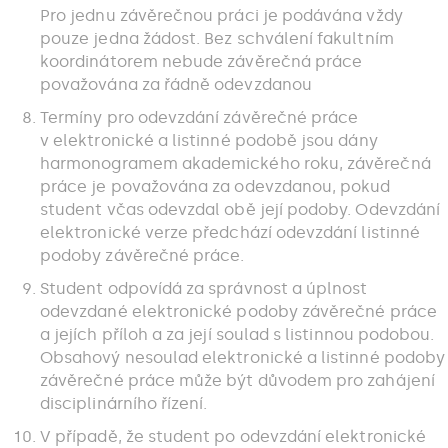
Pro jednu závěrečnou práci je podávána vždy
pouze jedna žádost. Bez schválení fakultním
koordinátorem nebude závěrečná práce
považována za řádně odevzdanou
Termíny pro odevzdání závěrečné práce
v elektronické a listinné podobě jsou dány
harmonogramem akademického roku, závěrečná
práce je považována za odevzdanou, pokud
student včas odevzdal obě její podoby. Odevzdání
elektronické verze předchází odevzdání listinné
podoby závěrečné práce.
Student odpovídá za správnost a úplnost
odevzdané elektronické podoby závěrečné práce
a jejích příloh a za její soulad s listinnou podobou.
Obsahový nesoulad elektronické a listinné podoby
závěrečné práce může být důvodem pro zahájení
disciplinárního řízení.
V případě, že student po odevzdání elektronické