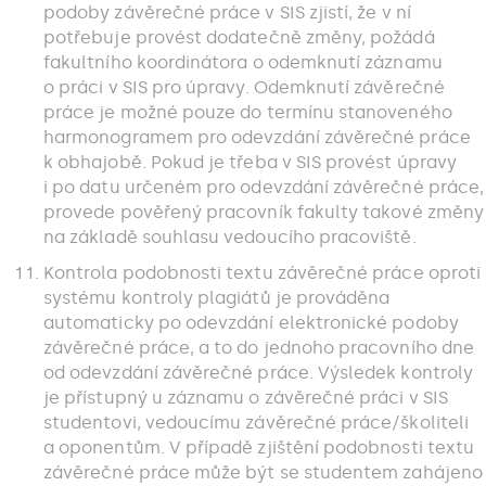
podoby závěrečné práce v SIS zjistí, že v ní
potřebuje provést dodatečně změny, požádá
fakultního koordinátora o odemknutí záznamu
o práci v SIS pro úpravy. Odemknutí závěrečné
práce je možné pouze do termínu stanoveného
harmonogramem pro odevzdání závěrečné práce
k obhajobě. Pokud je třeba v SIS provést úpravy
i po datu určeném pro odevzdání závěrečné práce,
provede pověřený pracovník fakulty takové změny
na základě souhlasu vedoucího pracoviště.
Kontrola podobnosti textu závěrečné práce oproti
systému kontroly plagiátů je prováděna
automaticky po odevzdání elektronické podoby
závěrečné práce, a to do jednoho pracovního dne
od odevzdání závěrečné práce. Výsledek kontroly
je přístupný u záznamu o závěrečné práci v SIS
studentovi, vedoucímu závěrečné práce/školiteli
a oponentům. V případě zjištění podobnosti textu
závěrečné práce může být se studentem zahájeno