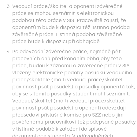
Vedoucí práce/školitel a oponenti závěrečné
práce se mohou seznámit s elektronickou
podobou této práce v SIS. Pracoviště zajistí, že
oponentům bude k dispozici též listinná podoba
závěrečné práce. Listinná podoba závěrečné
práce bude k dispozici při obhajobě.
Po odevzdání závěrečné práce, nejméně pět
pracovních dnů před konáním obhajoby této
práce, budou k záznamu o závěrečné práci v SIS
vloženy elektronické podoby posudku vedoucího
práce/školitele (má-li vedoucí práce/školitel
povinnost psát posudek) a posudky oponentů tak,
aby se s těmito posudky student mohl seznámit.
Vedoucí/školitel (má-li vedoucí práce/školitel
povinnost psát posudek) a oponenti odevzdají
předsedovi příslušné komise pro SZZ nebo jím
pověřenému pracovníkovi též podepsané posudky
v listinné podobě k založení do spisové
dokumentace studenta. V odůvodněných