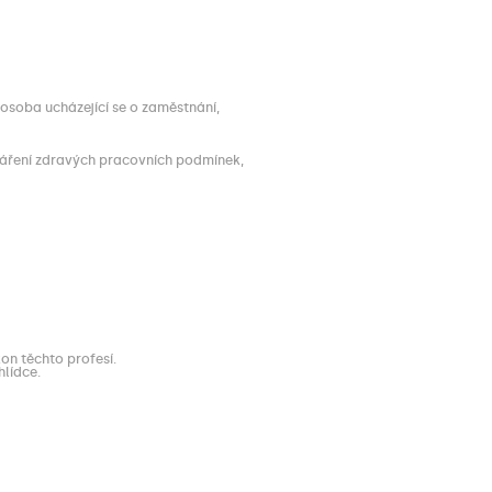
 osoba ucházející se o zaměstnání,
tváření zdravých pracovních podmínek,
on těchto profesí.
hlídce.