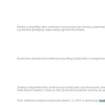
Změny a doplňky této směrnice lze provést jen formou písemnýc
s právními předpisy odpovídají její navrhovatelé.
Kontrolou dodržování směrnice pověřuji požárního a bezpečno
Změny a doplnění této směrnice provádí jeho navrhovatelé, kteří
také interní auditor, který je též oprávněn podávat návrhy na je
Tato směrnice nabývá účinnosti dnem 1. 6. 2017 a nahrazuje
Směr