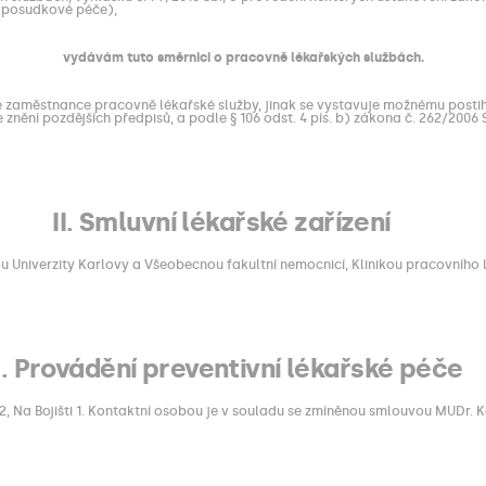
h posudkové péče),
vydávám tuto směrnici o pracovně lékařských službách.
é zaměstnance pracovně lékařské služby, jinak se vystavuje možnému postih
e znění pozdějších předpisů, a podle § 106 odst. 4 pís. b) zákona č. 262/200
II. Smluvní lékařské zařízení
Univerzity Karlovy a Všeobecnou fakultní nemocnicí, Klinikou pracovního lék
II. Provádění preventivní lékařské péče
, Na Bojišti 1. Kontaktní osobou je v souladu se zmíněnou smlouvou MUDr. 