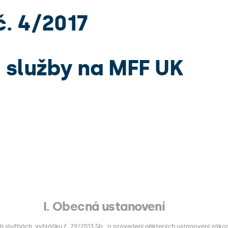
. 4/2017
 služby na MFF UK
I. Obecná ustanovení
h službách, vyhlášku č. 79/2013 Sb., o provedení některých ustanovení zákon