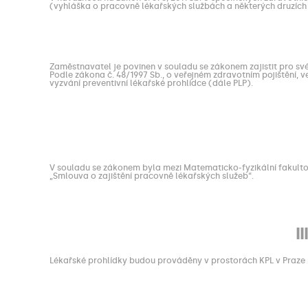
(vyhláška o pracovně lékařských službách a některých druzíc
Zaměstnavatel je povinen v souladu se zákonem zajistit pro sv
Podle zákona č. 48/1997 Sb., o veřejném zdravotním pojištění, v
vyzvání preventivní lékařské prohlídce (dále PLP).
V souladu se zákonem byla mezi Matematicko-fyzikální fakultou 
„Smlouva o zajištění pracovně lékařských služeb“.
I
Lékařské prohlídky budou prováděny v prostorách KPL v Praze 2