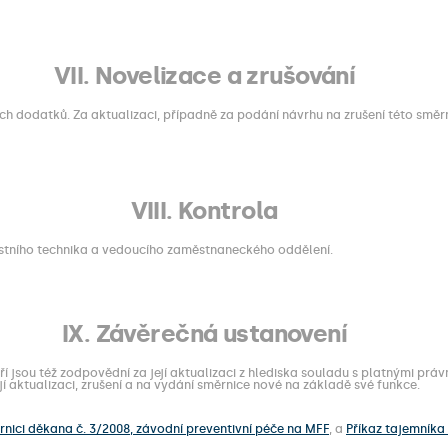
VII. Novelizace a zrušování
h dodatků. Za aktualizaci, případně za podání návrhu na zrušení této směrn
VIII. Kontrola
stního technika a vedoucího zaměstnaneckého oddělení.
IX. Závěrečná ustanovení
 jsou též zodpovědní za její aktualizaci z hlediska souladu s platnými práv
jí aktualizaci, zrušení a na vydání směrnice nové na základě své funkce.
nici děkana č. 3/2008, závodní preventivní péče na MFF
, a
Příkaz tajemníka 