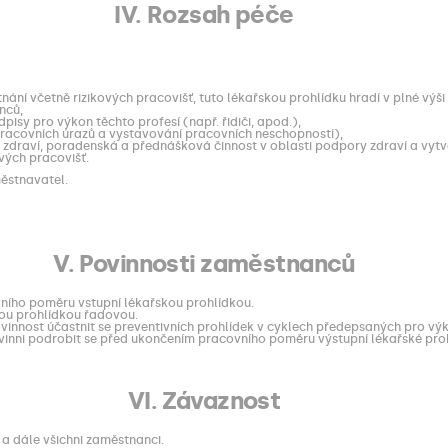
IV. Rozsah péče
nání včetně rizikových pracovišť, tuto lékařskou prohlídku hradí v plné výši
nců,
pisy pro výkon těchto profesí (např. řidiči, apod.),
pracovních úrazů a vystavování pracovních neschopností),
ení zdraví, poradenská a přednášková činnost v oblasti podpory zdraví a vy
vých pracovišť.
městnavatel.
V. Povinnosti zaměstnanců
ního poměru vstupní lékařskou prohlídkou.
kou prohlídkou řadovou.
ovinnost účastnit se preventivních prohlídek v cyklech předepsaných pro výk
ovinni podrobit se před ukončením pracovního poměru výstupní lékařské pro
VI. Závaznost
a dále všichni zaměstnanci.