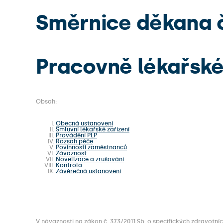
Směrnice děkana č
Pracovně lékařské
Obsah:
Obecná ustanovení
Smluvní lékařské zařízení
Provádění PLP
Rozsah péče
Povinnosti zaměstnanců
Závaznost
Novelizace a zrušování
Kontrola
Závěrečná ustanovení
V návaznosti na zákon č. 373/2011 Sb. o specifických zdravotníc