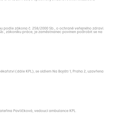
u podle zákona č. 258/2000 Sb., o ochraně veřejného zdraví.
6 Sb., zákoníku práce, je zaměstnanec povinen podrobit se na
ařství (dále KPL), se sídlem Na Bojišti 1, Praha 2, uzavřena
Kateřina Pavlíčková, vedoucí ambulance KPL.