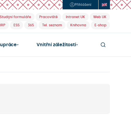
Přihlášení
Studijní formuláře
Pracoviště
Intranet UK
Web UK
HRP
ESS
365
Tel. seznam
Knihovna
E-shop
lupráce
Vnitřní záležitosti