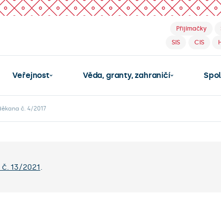
Přijímačky
SIS
CIS
Veřejnost
Věda, granty, zahraničí
Spo
děkana č. 4/2017
č. 13/2021
.