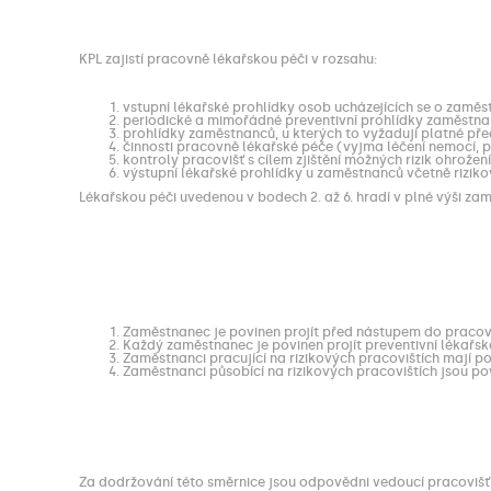
KPL zajistí pracovně lékařskou péči v rozsahu:
vstupní lékařské prohlídky osob ucházejících se o zaměst
periodické a mimořádné preventivní prohlídky zaměstna
prohlídky zaměstnanců, u kterých to vyžadují platné před
činnosti pracovně lékařské péče (vyjma léčení nemocí, 
kontroly pracovišť s cílem zjištění možných rizik ohrož
výstupní lékařské prohlídky u zaměstnanců včetně riziko
Lékařskou péči uvedenou v bodech 2. až 6. hradí v plné výši za
Zaměstnanec je povinen projít před nástupem do pracov
Každý zaměstnanec je povinen projít preventivní lékařs
Zaměstnanci pracující na rizikových pracovištích mají p
Zaměstnanci působící na rizikových pracovištích jsou p
Za dodržování této směrnice jsou odpovědni vedoucí pracovišť 