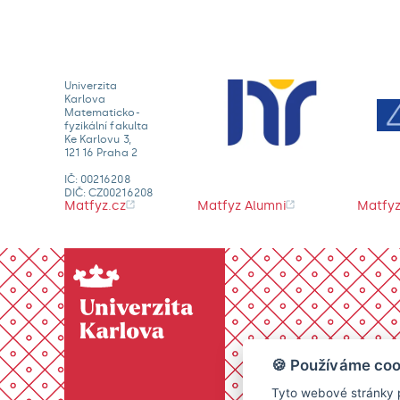
Univerzita
Karlova
Matematicko-
fyzikální fakulta
Ke Karlovu 3,
121 16 Praha 2
IČ: 00216208
DIČ: CZ00216208
Matfyz.cz
Matfyz Alumni
Matfyz
🍪 Používáme coo
Tyto webové stránky p