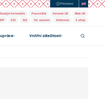
Přihlášení
Studijní formuláře
Pracoviště
Intranet UK
Web UK
HRP
ESS
365
Tel. seznam
Knihovna
E-shop
lupráce
Vnitřní záležitosti