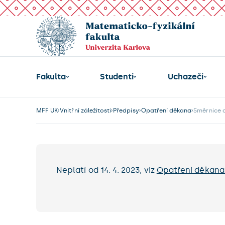
Fakulta
Studenti
Uchazeči
MFF UK
Vnitřní záležitosti
Předpisy
Opatření děkana
Směrnice d
Neplatí od 14. 4. 2023, viz
Opatření děkana 