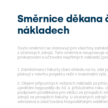
Směrnice děkana č
nákladech
Touto směrnicí se stanovují pro všechny zaměst
z účelových zdrojů. Tato směrnice neupravuje o
prokazování a účtování nepřímých nákladů (pro
1. Zaměstnanci fakulty (bez ohledu na to, zda j
plánují v návrhu projektu režii v maximální výši
2. Objem přípustných režijních nákladů za přís
ujednání nejpozději do 30. 6. příslušného ro
podpisem proděkana pro vědu) ve prospěch stř
zdrojů ve prospěch fakulty. U víceletých zdroj
odvozena a zaúčtována hospodářským oddělením 