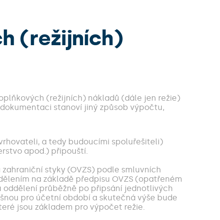
 (režijních)
plňkových (režijních) nákladů (dále jen režie)
í dokumentaci stanoví jiný způsob výpočtu,
vrhovateli, a tedy budoucími spoluřešiteli)
erstvo apod.) připouští.
a zahraniční styky (OVZS) podle smluvních
oddělením na základě předpisu OVZS (opatřeném
oddělení průběžně po připsání jednotlivých
slušnou pro účetní období a skutečná výše bude
eré jsou základem pro výpočet režie.