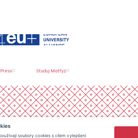
Press
Studuj Matfyz
kies
oužívají soubory cookies s cílem vylepšení