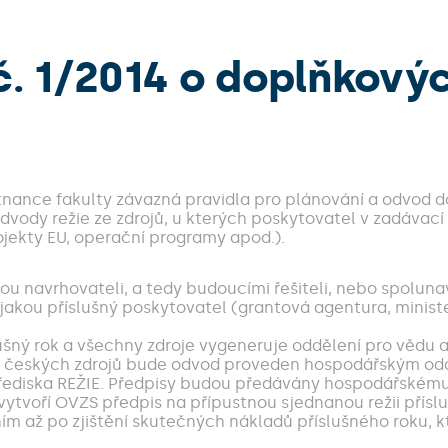
. 1/2014 o doplňkových
nance fakulty závazná pravidla pro plánování a odvod do
dvody režie ze zdrojů, u kterých poskytovatel v zadávac
jekty EU, operační programy apod.).
sou navrhovateli, a tedy budoucími řešiteli, nebo spoluna
, jakou příslušný poskytovatel (grantová agentura, minist
lušný rok a všechny zdroje vygeneruje oddělení pro vědu 
ku. U českých zdrojů bude odvod proveden hospodářským 
ediska REŽIE. Předpisy budou předávány hospodářskému 
ů vytvoří OVZS předpis na přípustnou sjednanou režii pří
až po zjištění skutečných nákladů příslušného roku, kt