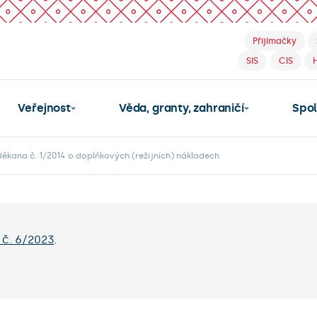
Přijímačky
SIS
CIS
Veřejnost
Věda, granty, zahraničí
Spo
ěkana č. 1/2014 o doplňkových (režijních) nákladech
č. 6/2023
.