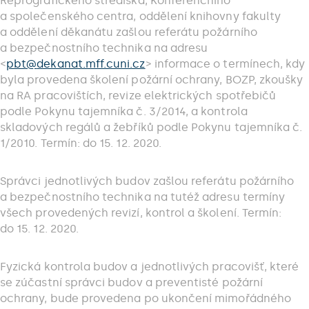
Reprografického střediska, Konferenčního
a společenského centra, oddělení knihovny fakulty
a oddělení děkanátu zašlou referátu požárního
a bezpečnostního technika na adresu
<
pbt@
dekanat.mff.cuni.cz
> informace o termínech, kdy
byla provedena školení požární ochrany, BOZP, zkoušky
na RA pracovištích, revize elektrických spotřebičů
podle Pokynu tajemníka č. 3/2014, a kontrola
skladových regálů a žebříků podle Pokynu tajemníka č.
1/2010. Termín: do 15. 12. 2020.
Správci jednotlivých budov zašlou referátu požárního
a bezpečnostního technika na tutéž adresu termíny
všech provedených revizí, kontrol a školení. Termín:
do 15. 12. 2020.
Fyzická kontrola budov a jednotlivých pracovišť, které
se zúčastní správci budov a preventisté požární
ochrany, bude provedena po ukončení mimořádného