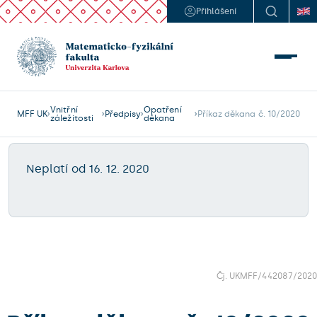
Přihlášení
Vnitřní
Opatření
MFF UK
Předpisy
záležitosti
děkana
Neplatí od 16. 12. 2020
Čj. UKMFF/442087/2020