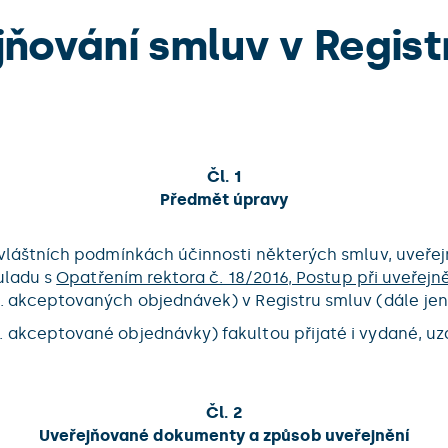
jňování smluv v Regist
Čl. 1
Předmět úpravy
zvláštních podmínkách účinnosti některých smluv, uveřej
ouladu s
Opatřením rektora č. 18/2016, Postup při uveřejně
. akceptovaných objednávek) v Registru smluv (dále jen
akceptované objednávky) fakultou přijaté i vydané, uza
Čl. 2
Uveřejňované dokumenty a způsob uveřejnění