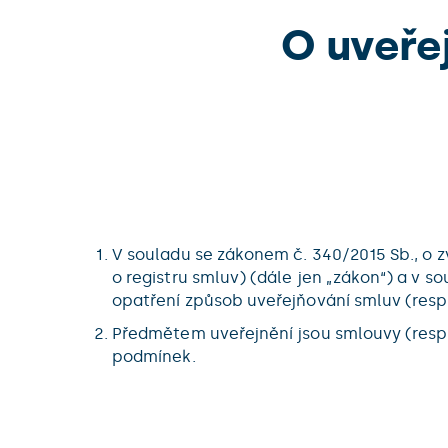
O uveře
V souladu se zákonem č. 340/2015 Sb., o 
o registru smluv) (dále jen „zákon“) a v s
opatření způsob uveřejňování smluv (resp
Předmětem uveřejnění jsou smlouvy (resp. 
podmínek.