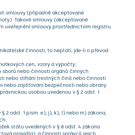
ejnit smlouvy (případně akceptované
odnoty). Takové smlouvy (akceptované
m uveřejnění smlouvy prostřednictvím registru
atelské činnosti; to neplatí, jde-li o převod
notkových cen, vzory a výpočty;
h sborů nebo činnosti orgánů činných
sti nebo stíhání trestných činů nebo činnosti
mi nebo zajišťování bezpečnosti nebo obrany
 právnickou osobou uvedenou v § 2 odst. 1
 odst. 1 písm. e), j), k), l) nebo m) zákona,
ch;
ložek státu uvedených v § 8 odst. 4 zákona
ová pravidla), a činnosti správců jejich