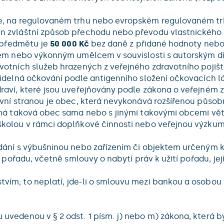
e, na regulovaném trhu nebo evropském regulovaném trh
n zvláštní způsob přechodu nebo převodu vlastnického 
h předmětu je
50 000 Kč
bez daně z přidané hodnoty nebo 
orem nebo výkonným umělcem v souvislosti s autorským
votních služeb hrazených z veřejného zdravotního pojišt
videlná očkování podle antigenního složení očkovacích 
aví, které jsou uveřejňovány podle zákona o veřejném z
uvní stranou je obec, která nevykonává rozšířenou působ
 má taková obec sama nebo s jinými takovými obcemi vět
olou v rámci doplňkové činnosti nebo veřejnou výzkumnou
dání s výbušninou nebo zařízením či objektem určeným k 
í pořadu, včetně smlouvy o nabytí práv k užití pořadu, j
m; to neplatí, jde-li o smlouvu mezi bankou a osobou u
uvedenou v § 2 odst. 1 písm. j) nebo m) zákona, která 