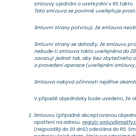
smlouvy ujednání o uveřejnění v RS takto:
Tato smlouva se povinně uveřejňuje prostř
Smluvní strany potvrzují, že smlouva neob
Smluvní strany se dohodly, že smlouvu pros
nebude-li smlouva takto uveřejněna do 20 d
zavazují jednat tak, aby bez zbytečného 
o provedení operace (uveřejnění smlouvy)
Smlouva nabývá účinnosti nejdříve okamži
V případě objednávky bude uvedeno, že 
Smlouvu (případně akceptovanou objednávk
opatření na adresu:
registr-smluv@
matfyz
(nejpozději do 20 dnů) odeslána do RS. S