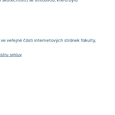
 skutečností) se smlouvou, která byla
e veřejné části internetových stránek fakulty,
istru smluv
.