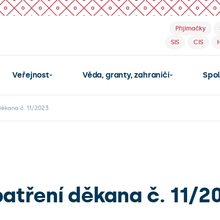
Přijímačky
SIS
CIS
Veřejnost
Věda, granty, zahraničí
Spo
ěkana č. 11/2023
atření děkana č. 11/2