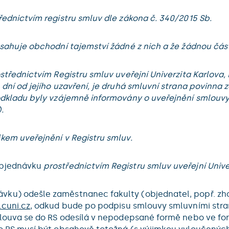
ednictvím registru smluv dle zákona č. 340/2015 Sb.
sahuje obchodní tajemství žádné z nich a že žádnou část
třednictvím Registru smluv uveřejní Univerzita Karlova, M
ní od jejího uzavření, je druhá smluvní strana povinna za
odkladu byly vzájemně informovány o uveřejnění smlouvy
.
kem uveřejnění v Registru smluv.
objednávku
prostřednictvím Registru smluv uveřejní Unive
u) odešle zaměstnanec fakulty (objednatel, popř. zhot
.cuni.cz
, odkud bude po podpisu smlouvy smluvními str
mlouva se do RS odesílá v nepodepsané formě nebo ve for