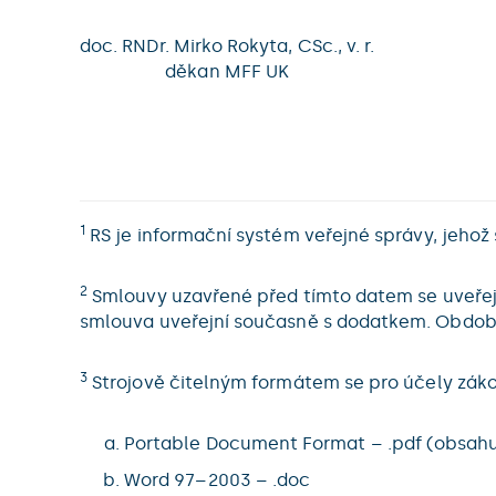
doc. RNDr. Mirko Rokyta, CSc., v. r.
děkan MFF UK
1
RS je informační systém veřejné správy, jehož 
2
Smlouvy uzavřené před tímto datem se uveřejn
smlouva uveřejní současně s dodatkem. Obdob
3
Strojově čitelným formátem se pro účely záko
Portable Document Format – .pdf (obsahuj
Word 97–2003 – .doc