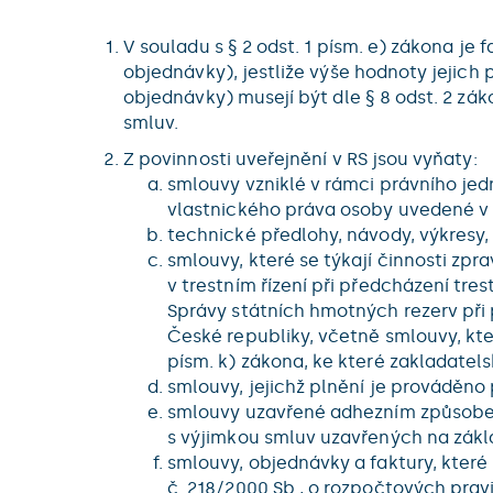
V souladu s § 2 odst. 1 písm. e) zákona j
objednávky), jestliže výše hodnoty jejic
objednávky) musejí být dle § 8 odst. 2 z
smluv.
Z povinnosti uveřejnění v RS jsou vyňaty:
smlouvy vzniklé v rámci právního jedn
vlastnického práva osoby uvedené v 
technické předlohy, návody, výkresy
smlouvy, které se týkají činnosti z
v trestním řízení při předcházení tre
Správy státních hmotných rezerv při
České republiky, včetně smlouvy, kte
písm. k) zákona, ke které zakladatel
smlouvy, jejichž plnění je prováděn
smlouvy uzavřené adhezním způsobem, 
s výjimkou smluv uzavřených na zákl
smlouvy, objednávky a faktury, které 
č. 218/2000 Sb., o rozpočtových prav