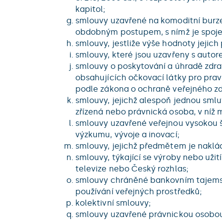
kapitol;
smlouvy uzavřené na komoditní burz
obdobným postupem, s nímž je spoje
smlouvy, jestliže výše hodnoty jejic
smlouvy, které jsou uzavřeny s aut
smlouvy o poskytování a úhradě zdra
obsahujících očkovací látky pro pra
podle zákona o ochraně veřejného zdr
smlouvy, jejichž alespoň jednou sml
zřízená nebo právnická osoba, v níž
smlouvy uzavřené veřejnou vysokou šk
výzkumu, vývoje a inovací;
smlouvy, jejichž předmětem je naklá
smlouvy, týkající se výroby nebo užit
televize nebo Český rozhlas;
smlouvy chráněné bankovním tajemství
používání veřejných prostředků;
kolektivní smlouvy;
smlouvy uzavřené právnickou osobou 