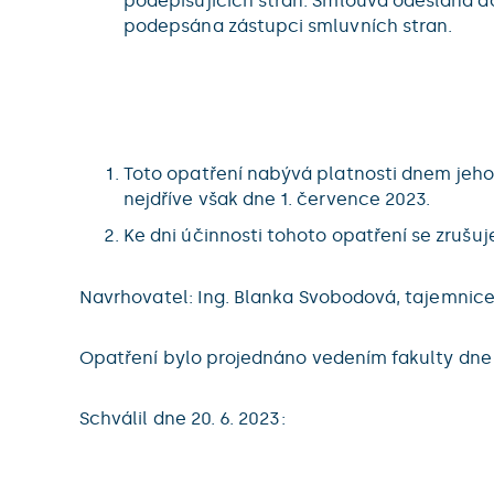
podepisujících stran. Smlouva odeslaná d
podepsána zástupci smluvních stran.
Toto opatření nabývá platnosti dnem jeho 
nejdříve však dne 1. července 2023.
Ke dni účinnosti tohoto opatření se zrušu
Navrhovatel: Ing. Blanka Svobodová, tajemnice
Opatření bylo projednáno vedením fakulty dne 1
Schválil dne 20. 6. 2023: