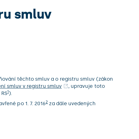
ru smluv
ňování těchto smluv a o registru smluv (zákon
ní smluv v registru smluv
, upravuje toto
1
 RS
).
2
vřené po 1. 7. 2016
za dále uvedených