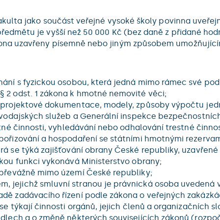
e fakulta jako součást veřejné vysoké školy povinna uveř
h předmětu je vyšší než 50 000 Kč (bez daně z přidané h
ákona uzavřeny písemně nebo jiným způsobem umožňující
ání s fyzickou osobou, která jedná mimo rámec své podnik
§ 2 odst. 1 zákona k hmotné nemovité věci;
, projektové dokumentace, modely, způsoby výpočtu jed
pravodajských služeb a Generální inspekce bezpečnostníc
stné činnosti, vyhledávání nebo odhalování trestné činno
 pořizování a hospodaření se státními hmotnými rezerva
rá se týká zajišťování obrany České republiky, uzavřené
skou funkci vykonává Ministerstvo obrany;
o převážně mimo území České republiky;
jejichž smluvní stranou je právnická osoba uvedená v § 2
adě zadávacího řízení podle zákona o veřejných zakázká
se týkají činnosti orgánů, jejich členů a organizačních s
idlech a o změně některých souvisejících zákonů (rozpočt