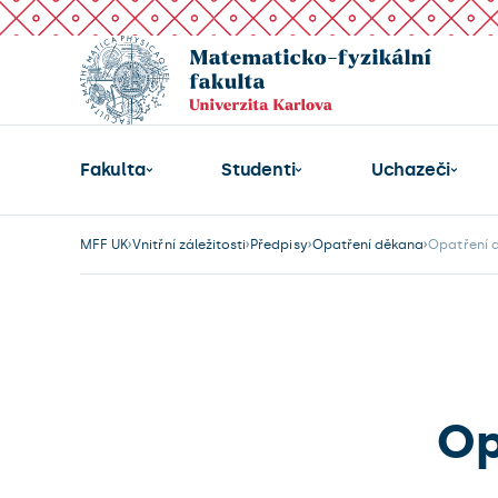
Fakulta
Studenti
Uchazeči
MFF UK
Vnitřní záležitosti
Předpisy
Opatření děkana
Opatření d
Op