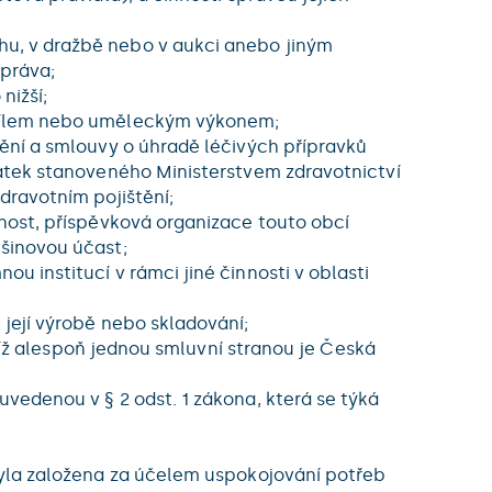
u, v dražbě nebo v aukci anebo jiným
práva;
nižší;
 dílem nebo uměleckým výkonem;
ění a smlouvy o úhradě léčivých přípravků
látek stanoveného Ministerstvem zdravotnictví
dravotním pojištění;
nost, příspěvková organizace touto obcí
šinovou účast;
 institucí v rámci jiné činnosti v oblasti
její výrobě nebo skladování;
ejíž alespoň jednou smluvní stranou je Česká
vedenou v § 2 odst. 1 zákona, která se týká
byla založena za účelem uspokojování potřeb