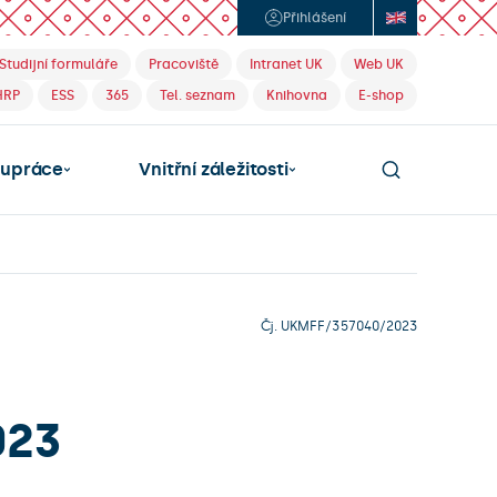
Přihlášení
Studijní formuláře
Pracoviště
Intranet UK
Web UK
HRP
ESS
365
Tel. seznam
Knihovna
E-shop
lupráce
Vnitřní záležitosti
Čj. UKMFF/357040/2023
023