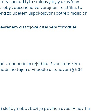
ctví, pokud tyto smlouvy byly uzavřeny
soby zapsaného ve veřejném rejstříku; to
ožena za účelem uspokojování potřeb majících
3
tevřeném a strojově čitelném formátu
př. v obchodním rejstříku, živnostenském
bchodního tajemství podle ustanovení § 504
 služby nebo zboží je povinen uvést v návrhu