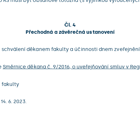
o RS musí být obsahově totožná (s výjimkou vyloučených
Čl. 4
Přechodná a závěrečná ustanovení
schválení děkanem fakulty a účinnosti dnem zveřejnění v
je
Směrnice děkana č. 9/2016, o uveřejňování smluv v Reg
 fakulty
4. 6. 2023.