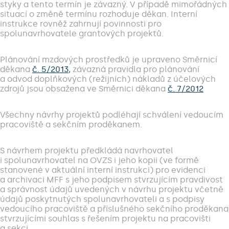
styky a tento termín je závazný. V případě mimořádných
situací o změně termínu rozhoduje děkan. Interní
instrukce rovněž zahrnují povinnosti pro
spolunavrhovatele grantových projektů.
Plánování mzdových prostředků je upraveno Směrnicí
děkana
č. 5/2013,
závazná pravidla pro plánování
a odvod doplňkových (režijních) nákladů z účelových
zdrojů jsou obsažena ve Směrnici děkana
č. 7/2012
Všechny návrhy projektů podléhají schválení vedoucím
pracoviště a sekčním proděkanem.
S návrhem projektu předkládá navrhovatel
i spolunavrhovatel na OVZS i jeho kopii (ve formě
stanovené v aktuální interní instrukci) pro evidenci
a archivaci MFF s jeho podpisem stvrzujícím pravdivost
a správnost údajů uvedených v návrhu projektu včetně
údajů poskytnutých spolunavrhovateli a s podpisy
vedoucího pracoviště a příslušného sekčního proděkana
stvrzujícími souhlas s řešením projektu na pracovišti
a sekci.