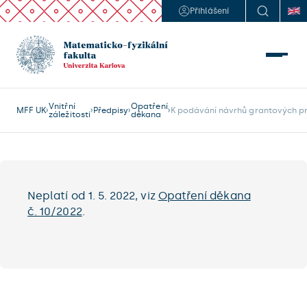
Přihlášení
Vnitřní
Opatření
MFF UK
Předpisy
K podávání návrhů grantových pro
záležitosti
děkana
Neplatí od 1. 5. 2022, viz
Opatření děkana
č. 10/2022
.