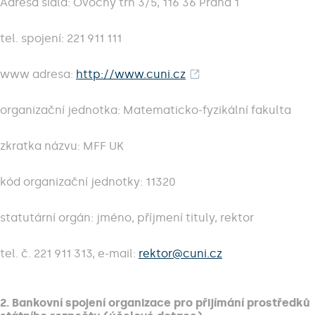
Adresa sidla: Ovocný trh 3/5, 116 36 Praha 1
tel. spojení: 221 911 111
www adresa:
http://www.cuni.cz
organizační jednotka: Matematicko-fyzikální fakulta
zkratka názvu: MFF UK
kód organizační jednotky: 11320
statutární orgán: jméno, příjmení tituly, rektor
tel. č. 221 911 313, e-mail:
rektor@cuni.cz
2. Bankovní spojení organizace pro přijímání prostředků