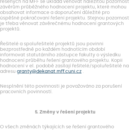
řešených na MFF se ukládá věnovat náležitou pozornost
závěrům průběžného hodnocení projektu, které mohou
obsahovat informace a doporučení důležité pro
úspěšné pokračovaní řešení projektu. Stejnou pozornost
je třeba věnovat závěrečnému hodnocení grantových
projektů.
Řešitelé a spoluřešitelé projektů jsou povinni
bezprostředně po každém hodnotícím období
informovat statutárního zástupce fakulty o výsledku
hodnocení průběhu řešení grantového projektu. Kopii
hodnocení v el. podobě zasílají řešitelé/spoluřešitelé na
adresu
granty@dekanat.mff.cuni.cz
.
Nesplnění této povinnosti je považováno za porušení
pracovních povinností.
5. Změny v řešení projektu
O všech změnách týkajících se řešení grantového