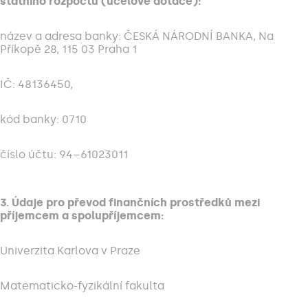
státního rozpočtu (účelové dotace):
název a adresa banky: ČESKÁ NÁRODNÍ BANKA, Na
Příkopě 28, 115 03 Praha 1
IČ: 48136450,
kód banky: 0710
číslo účtu: 94–61023011
3. Údaje pro převod finančních prostředků mezi
příjemcem a spolupříjemcem:
Univerzita Karlova v Praze
Matematicko-fyzikální fakulta