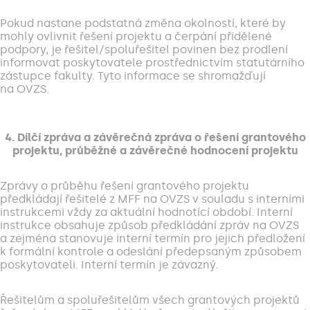
Pokud nastane podstatná změna okolností, které by
mohly ovlivnit řešení projektu a čerpání přidělené
podpory, je řešitel/spoluřešitel povinen bez prodlení
informovat poskytovatele prostřednictvím statutárního
zástupce fakulty. Tyto informace se shromažďují
na OVZS.
4. Dílčí zpráva a závěrečná zpráva o řešení grantového
projektu, průběžné a závěrečné hodnocení projektu
Zprávy o průběhu řešení grantového projektu
předkládají řešitelé z MFF na OVZS v souladu s interními
instrukcemi vždy za aktuální hodnotící období. Interní
instrukce obsahuje způsob předkládání zpráv na OVZS
a zejména stanovuje interní termín pro jejich předložení
k formální kontrole a odeslání předepsaným způsobem
poskytovateli. Interní termín je závazný.
Řešitelům a spoluřešitelům všech grantových projektů