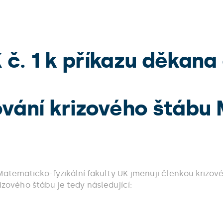
č. 1 k příkazu děkana 
vání krizového štábu 
atematicko-fyzikální fakulty UK jmenuji členkou krizo
rizového štábu je tedy následující: