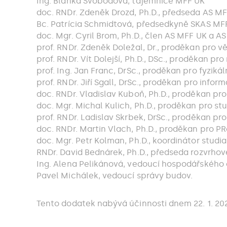
Ing. Blanka Svobodová, tajemnice MFF UK
doc. RNDr. Zdeněk Drozd, Ph.D., předseda AS M
Bc. Patrícia Schmidtová, předsedkyně SKAS MFF
doc. Mgr. Cyril Brom, Ph.D., člen AS MFF UK a AS
prof. RNDr. Zdeněk Doležal, Dr., proděkan pro v
prof. RNDr. Vít Dolejší, Ph.D., DSc., proděkan p
prof. Ing. Jan Franc, DrSc., proděkan pro fyzikál
prof. RNDr. Jiří Sgall, DrSc., proděkan pro infor
doc. RNDr. Vladislav Kuboň, Ph.D., proděkan pr
doc. Mgr. Michal Kulich, Ph.D., proděkan pro stud
prof. RNDr. Ladislav Skrbek, DrSc., proděkan pro
doc. RNDr. Martin Vlach, Ph.D., proděkan pro P
doc. Mgr. Petr Kolman, Ph.D., koordinátor studi
RNDr. David Bednárek, Ph.D., předseda rozvrho
Ing. Alena Pelikánová, vedoucí hospodářského
Pavel Michálek, vedoucí správy budov.
Tento dodatek nabývá účinnosti dnem 22. 1. 202