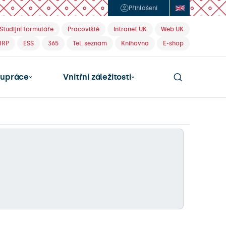
Přihlášení
Studijní formuláře
Pracoviště
Intranet UK
Web UK
HRP
ESS
365
Tel. seznam
Knihovna
E-shop
lupráce
Vnitřní záležitosti