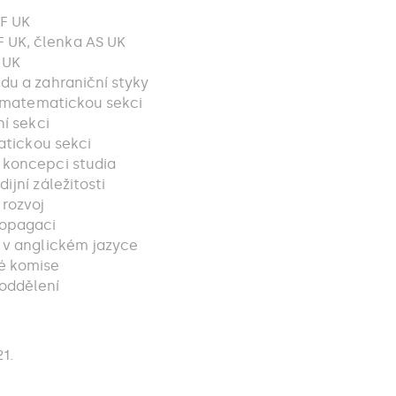
FF UK
 UK, členka AS UK
 UK
ědu a zahraniční styky
ro matematickou sekci
ní sekci
matickou sekci
o koncepci studia
ijní záležitosti
 rozvoj
Ropagaci
a v anglickém jazyce
vé komise
 oddělení
1.