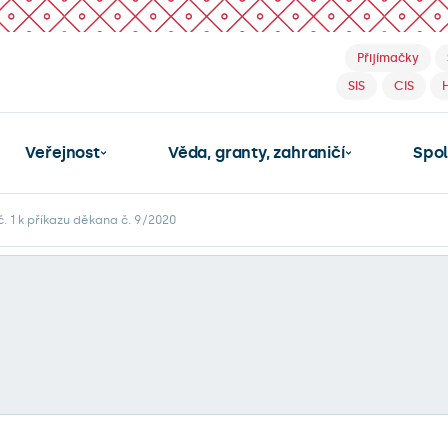
Přijímačky
SIS
CIS
Veřejnost
Věda, granty, zahraničí
Spo
 1 k příkazu děkana č. 9/2020