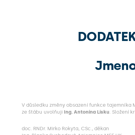
DODATEK 
Jmeno
V důsledku změny obsazení funkce tajemníka M
ze štábu uvolňuji
Ing. Antonína Lísku
. Složení k
doc. RNDr. Mirko Rokyta, CSc., děkan