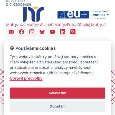
IČ: 00216208
DIČ: CZ00216208
Matfyz.cz
Matfyz Alumni
MatfyzPress
Studuj Matfyz
🍪 Používáme cookies
Tyto webové stránky používají soubory cookies s
cílem vylepšení uživatelského prostředí, zobrazení
přizpůsobeného obsahu, analýzy návštěvnosti
webových stránek a zjištění zdroje návštěvnosti.
Upravit předvolby
Souhlasím
Odmítám
© 2026 Univerzita Karlova, Matematicko-fyzikální fakulta.
Všechna práva vyhrazena.