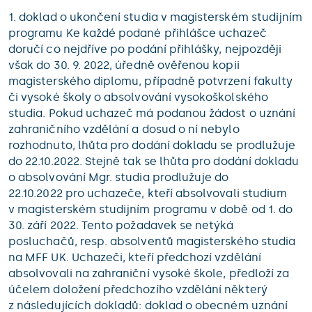
1. doklad o ukončení studia v magisterském studijním
programu Ke každé podané přihlášce uchazeč
doručí co nejdříve po podání přihlášky, nejpozději
však do 30. 9. 2022, úředně ověřenou kopii
magisterského diplomu, případně potvrzení fakulty
či vysoké školy o absolvování vysokoškolského
studia. Pokud uchazeč má podanou žádost o uznání
zahraničního vzdělání a dosud o ní nebylo
rozhodnuto, lhůta pro dodání dokladu se prodlužuje
do 22.10.2022. Stejně tak se lhůta pro dodání dokladu
o absolvování Mgr. studia prodlužuje do
22.10.2022 pro uchazeče, kteří absolvovali studium
v magisterském studijním programu v době od 1. do
30. září 2022. Tento požadavek se netýká
posluchačů, resp. absolventů magisterského studia
na MFF UK. Uchazeči, kteří předchozí vzdělání
absolvovali na zahraniční vysoké škole, předloží za
účelem doložení předchozího vzdělání některý
z následujících dokladů: doklad o obecném uznání