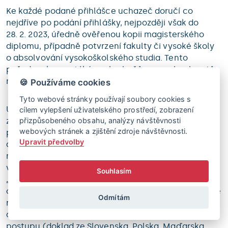
Ke každé podané přihlášce uchazeč doručí co
nejdříve po podání přihlášky, nejpozději však do
28. 2. 2023, úředně ověřenou kopii magisterského
diplomu, případně potvrzení fakulty či vysoké školy
o absolvování vysokoškolského studia. Tento
požadavek se netýká posluchačů, resp. absolventů
magisterského studia na MFF UK.
🍪 Používáme cookies
Tyto webové stránky používají soubory cookies s
Uchazeči, kteří předchozí vzdělání absolvovali na
cílem vylepšení uživatelského prostředí, zobrazení
přizpůsobeného obsahu, analýzy návštěvnosti
zahraniční vysoké škole, předloží za účelem doložení
webových stránek a zjištění zdroje návštěvnosti.
předchozího vzdělání některý z následujících
Upravit předvolby
dokladů: doklad o obecném uznání rovnocennosti
nebo platnosti zahraničního dokladu o dosažení
vysokoškolského vzdělání v České republice (tzv.
Souhlasím
„nostrifikace“), nebo zahraniční doklad
o zahraničním vysokoškolském vzdělání, je-li v České
Odmítám
republice podle jejích mezinárodních závazků
automaticky rovnocenný bez dalšího úředního
postupu (doklad ze Slovenska, Polska, Maďarska,