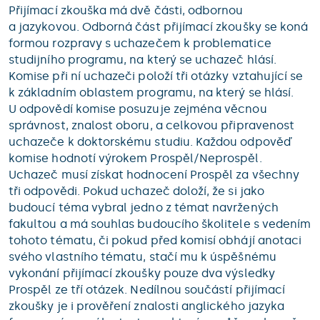
Přijímací zkouška má dvě části, odbornou
a jazykovou. Odborná část přijímací zkoušky se koná
formou rozpravy s uchazečem k problematice
studijního programu, na který se uchazeč hlásí.
Komise při ní uchazeči položí tři otázky vztahující se
k základním oblastem programu, na který se hlásí.
U odpovědí komise posuzuje zejména věcnou
správnost, znalost oboru, a celkovou připravenost
uchazeče k doktorskému studiu. Každou odpověď
komise hodnotí výrokem Prospěl/Neprospěl.
Uchazeč musí získat hodnocení Prospěl za všechny
tři odpovědi. Pokud uchazeč doloží, že si jako
budoucí téma vybral jedno z témat navržených
fakultou a má souhlas budoucího školitele s vedením
tohoto tématu, či pokud před komisí obhájí anotaci
svého vlastního tématu, stačí mu k úspěšnému
vykonání přijímací zkoušky pouze dva výsledky
Prospěl ze tří otázek. Nedílnou součástí přijímací
zkoušky je i prověření znalosti anglického jazyka