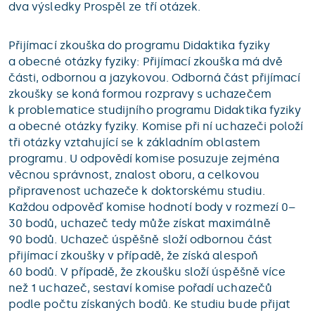
dva výsledky Prospěl ze tří otázek.
Přijímací zkouška do programu Didaktika fyziky
a obecné otázky fyziky: Přijímací zkouška má dvě
části, odbornou a jazykovou. Odborná část přijímací
zkoušky se koná formou rozpravy s uchazečem
k problematice studijního programu Didaktika fyziky
a obecné otázky fyziky. Komise při ní uchazeči položí
tři otázky vztahující se k základním oblastem
programu. U odpovědí komise posuzuje zejména
věcnou správnost, znalost oboru, a celkovou
připravenost uchazeče k doktorskému studiu.
Každou odpověď komise hodnotí body v rozmezí 0–
30 bodů, uchazeč tedy může získat maximálně
90 bodů. Uchazeč úspěšně složí odbornou část
přijímací zkoušky v případě, že získá alespoň
60 bodů. V případě, že zkoušku složí úspěšně více
než 1 uchazeč, sestaví komise pořadí uchazečů
podle počtu získaných bodů. Ke studiu bude přijat