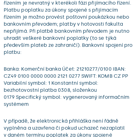
řízením je nevratný v kterékoli fázi přijímacího řízení.
Platbu poplatku za úkony spojené s přijímacím
řízením je možno provést poštovní poukázkou nebo
bankovním převodem; platby v hotovosti fakulta
nepřijímá. Při platbě bankovním převodem je nutno
uhradit veškeré bankovní poplatky (to se týká
především plateb ze zahraničí). Bankovní spojení pro
platbu:
Banka: Komerční banka Účet: 21210277/0100 IBAN:
CZ49 0100 0000 0000 2121 0277 SWIFT: KOMB CZ PP
Variabilní symbol: 1 Konstantní symbol:
bezhotovostní platba 0308, složenkou
0179 Specifický symbol: vygenerovaný informačním
systémem
V případě, že elektronická přihláška není řádně
vyplněna a uzavřena či pokud uchazeč nezaplatil
v daném termínu poplatek za úkony spojené