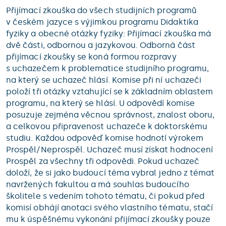
Přijímací zkouška do všech studijních programů
v českém jazyce s výjimkou programu Didaktika
fyziky a obecné otázky fyziky: Přijímací zkouška má
dvě části, odbornou a jazykovou. Odborná část
přijímací zkoušky se koná formou rozpravy
s uchazečem k problematice studijního programu,
na který se uchazeč hlásí. Komise při ní uchazeči
položí tři otázky vztahující se k základním oblastem
programu, na který se hlásí. U odpovědí komise
posuzuje zejména věcnou správnost, znalost oboru,
a celkovou připravenost uchazeče k doktorskému
studiu. Každou odpověď komise hodnotí výrokem
Prospěl/Neprospěl. Uchazeč musí získat hodnocení
Prospěl za všechny tři odpovědi. Pokud uchazeč
doloží, že si jako budoucí téma vybral jedno z témat
navržených fakultou a má souhlas budoucího
školitele s vedením tohoto tématu, či pokud před
komisí obhájí anotaci svého vlastního tématu, stačí
mu k úspěšnému vykonání přijímací zkoušky pouze