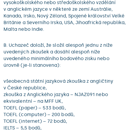
vysokoškolského nebo středoškolského vzdělání
v anglickém jazyce v některé ze zemí Austrálie,
Kanada, Irsko, Nový Zéland, Spojené království Velké
Británie a Severního Irska, USA, Jihoafrická republika,
Malta nebo Indie.
B. Uchazeč doloží, že složil alespoň jednu z níže
uvedených zkoušek a dosáhl alespoň níže
uvedeného minimálního bodového zisku nebo
úrovně (je-li stanovena):
všeobecná státní jazyková zkouška z angličtiny
v České republice,
zkouška z Anglického jazyka – NJAZ091 nebo
ekvivalentní – na MFF UK,
TOEFL (paper) – 533 bodů,
TOEFL (computer) – 200 bodů,
TOEFL (internet) – 72 bodů,
IELTS – 5,5 bodů,