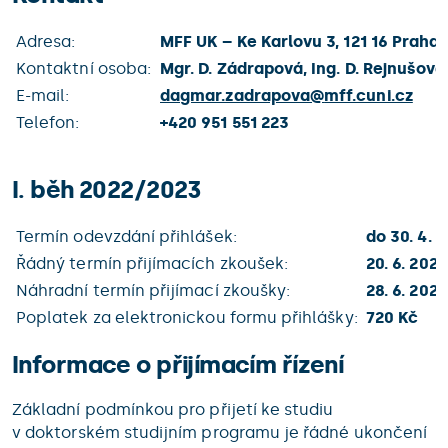
Adresa:
MFF UK – Ke Karlovu 3, 121 16 Praha 
Kontaktní osoba:
Mgr. D. Zádrapová, Ing. D. Rejnušová
E-mail:
dagmar.zadrapova@
mff.cuni.cz
Telefon:
+420 951 551 223
I. běh 2022/2023
Termín odevzdání přihlášek:
do 30. 4. 
Řádný termín přijímacích zkoušek:
20. 6. 2022
Náhradní termín přijímací zkoušky:
28. 6. 202
Poplatek za elektronickou formu přihlášky:
720 Kč
Informace o přijímacím řízení
Základní podmínkou pro přijetí ke studiu
v doktorském studijním programu je řádné ukončení