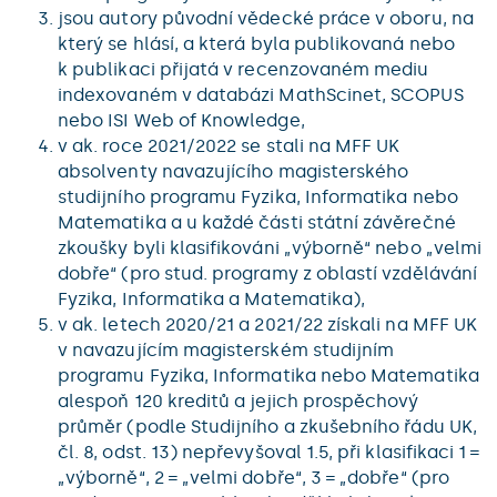
jsou autory původní vědecké práce v oboru, na
který se hlásí, a která byla publikovaná nebo
k publikaci přijatá v recenzovaném mediu
indexovaném v databázi MathScinet, SCOPUS
nebo ISI Web of Knowledge,
v ak. roce 2021/2022 se stali na MFF UK
absolventy navazujícího magisterského
studijního programu Fyzika, Informatika nebo
Matematika a u každé části státní závěrečné
zkoušky byli klasifikováni „výborně“ nebo „velmi
dobře“ (pro stud. programy z oblastí vzdělávání
Fyzika, Informatika a Matematika),
v ak. letech 2020/21 a 2021/22 získali na MFF UK
v navazujícím magisterském studijním
programu Fyzika, Informatika nebo Matematika
alespoň 120 kreditů a jejich prospěchový
průměr (podle Studijního a zkušebního řádu UK,
čl. 8, odst. 13) nepřevyšoval 1.5, při klasifikaci 1 =
„výborně“, 2 = „velmi dobře“, 3 = „dobře“ (pro