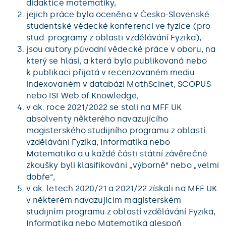
didaktice matematiky,
jejich práce byla oceněna v Česko-Slovenské
studentské vědecké konferenci ve fyzice (pro
stud. programy z oblasti vzdělávání Fyzika),
jsou autory původní vědecké práce v oboru, na
který se hlásí, a která byla publikovaná nebo
k publikaci přijatá v recenzovaném mediu
indexovaném v databázi MathScinet, SCOPUS
nebo ISI Web of Knowledge,
v ak. roce 2021/2022 se stali na MFF UK
absolventy některého navazujícího
magisterského studijního programu z oblastí
vzdělávání Fyzika, Informatika nebo
Matematika a u každé části státní závěrečné
zkoušky byli klasifikováni „výborně“ nebo „velmi
dobře“,
v ak. letech 2020/21 a 2021/22 získali na MFF UK
v některém navazujícím magisterském
studijním programu z oblastí vzdělávání Fyzika,
Informatika nebo Matematika alespoň