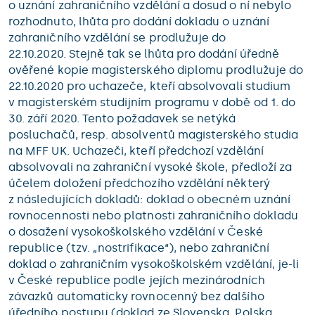
o uznání zahraničního vzdělání a dosud o ní nebylo
rozhodnuto, lhůta pro dodání dokladu o uznání
zahraničního vzdělání se prodlužuje do
22.10.2020. Stejně tak se lhůta pro dodání úředně
ověřené kopie magisterského diplomu prodlužuje do
22.10.2020 pro uchazeče, kteří absolvovali studium
v magisterském studijním programu v době od 1. do
30. září 2020. Tento požadavek se netýká
posluchačů, resp. absolventů magisterského studia
na MFF UK. Uchazeči, kteří předchozí vzdělání
absolvovali na zahraniční vysoké škole, předloží za
účelem doložení předchozího vzdělání některý
z následujících dokladů: doklad o obecném uznání
rovnocennosti nebo platnosti zahraničního dokladu
o dosažení vysokoškolského vzdělání v České
republice (tzv. „nostrifikace“), nebo zahraniční
doklad o zahraničním vysokoškolském vzdělání, je-li
v České republice podle jejích mezinárodních
závazků automaticky rovnocenný bez dalšího
úředního postupu (doklad ze Slovenska, Polska,