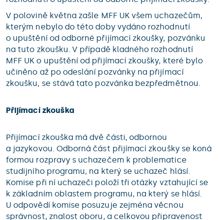
V polovině května zašle MFF UK všem uchazečům,
kterým nebylo do této doby vydáno rozhodnutí
o upuštění od odborné přijímací zkoušky, pozvánku
na tuto zkoušku. V případě kladného rozhodnutí
MFF UK o upuštění od přijímací zkoušky, které bylo
učiněno až po odeslání pozvánky na přijímací
zkoušku, se stává tato pozvánka bezpředmětnou.
Přijímací zkouška
Přijímací zkouška má dvě části, odbornou
a jazykovou. Odborná část přijímací zkoušky se koná
formou rozpravy s uchazečem k problematice
studijního programu, na který se uchazeč hlásí.
Komise při ní uchazeči položí tři otázky vztahující se
k základním oblastem programu, na který se hlásí.
U odpovědí komise posuzuje zejména věcnou
správnost, znalost oboru, a celkovou připravenost