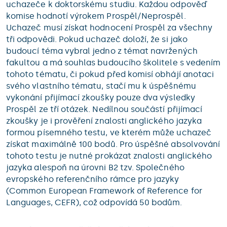
uchazeče k doktorskému studiu. Každou odpověď
komise hodnotí výrokem Prospěl/Neprospěl.
Uchazeč musí získat hodnocení Prospěl za všechny
tři odpovědi. Pokud uchazeč doloží, že si jako
budoucí téma vybral jedno z témat navržených
fakultou a má souhlas budoucího školitele s vedením
tohoto tématu, či pokud před komisí obhájí anotaci
svého vlastního tématu, stačí mu k úspěšnému
vykonání přijímací zkoušky pouze dva výsledky
Prospěl ze tří otázek. Nedílnou součástí přijímací
zkoušky je i prověření znalosti anglického jazyka
formou písemného testu, ve kterém může uchazeč
získat maximálně 100 bodů. Pro úspěšné absolvování
tohoto testu je nutné prokázat znalosti anglického
jazyka alespoň na úrovni B2 tzv. Společného
evropského referenčního rámce pro jazyky
(Common European Framework of Reference for
Languages, CEFR), což odpovídá 50 bodům.