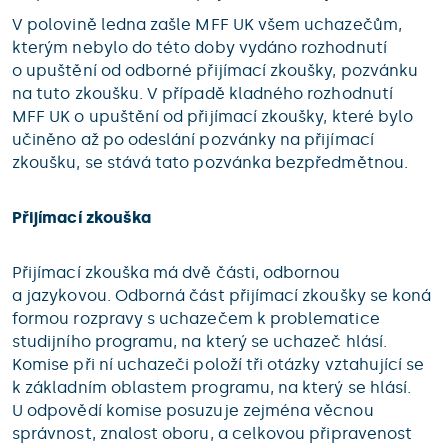
V polovině ledna zašle MFF UK všem uchazečům,
kterým nebylo do této doby vydáno rozhodnutí
o upuštění od odborné přijímací zkoušky, pozvánku
na tuto zkoušku. V případě kladného rozhodnutí
MFF UK o upuštění od přijímací zkoušky, které bylo
učiněno až po odeslání pozvánky na přijímací
zkoušku, se stává tato pozvánka bezpředmětnou.
Přijímací zkouška
Přijímací zkouška má dvě části, odbornou
a jazykovou. Odborná část přijímací zkoušky se koná
formou rozpravy s uchazečem k problematice
studijního programu, na který se uchazeč hlásí.
Komise při ní uchazeči položí tři otázky vztahující se
k základním oblastem programu, na který se hlásí.
U odpovědí komise posuzuje zejména věcnou
správnost, znalost oboru, a celkovou připravenost