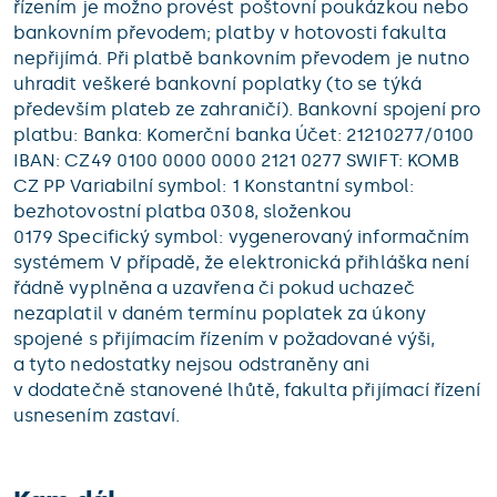
řízením je možno provést poštovní poukázkou nebo
bankovním převodem; platby v hotovosti fakulta
nepřijímá. Při platbě bankovním převodem je nutno
uhradit veškeré bankovní poplatky (to se týká
především plateb ze zahraničí). Bankovní spojení pro
platbu: Banka: Komerční banka Účet: 21210277/0100
IBAN: CZ49 0100 0000 0000 2121 0277 SWIFT: KOMB
CZ PP Variabilní symbol: 1 Konstantní symbol:
bezhotovostní platba 0308, složenkou
0179 Specifický symbol: vygenerovaný informačním
systémem V případě, že elektronická přihláška není
řádně vyplněna a uzavřena či pokud uchazeč
nezaplatil v daném termínu poplatek za úkony
spojené s přijímacím řízením v požadované výši,
a tyto nedostatky nejsou odstraněny ani
v dodatečně stanovené lhůtě, fakulta přijímací řízení
usnesením zastaví.