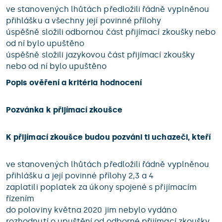
ve stanovených lhůtách předložili řádně vyplněnou
přihlášku a všechny její povinné přílohy
úspěšně složili odbornou část přijímací zkoušky nebo
od ní bylo upuštěno
úspěšně složili jazykovou část přijímací zkoušky
nebo od ní bylo upuštěno
Popis ověření a kritéria hodnocení
Pozvánka k přijímací zkoušce
K přijímací zkoušce budou pozváni ti uchazeči, kteří
ve stanovených lhůtách předložili řádně vyplněnou
přihlášku a její povinné přílohy 2,3 a 4
zaplatili poplatek za úkony spojené s přijímacím
řízením
do poloviny května 2020 jim nebylo vydáno
rozhodnutí o upuštění od odborné přijímací zkoušky.