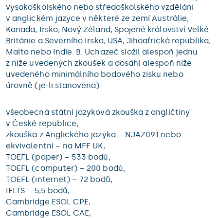
vysokoškolského nebo středoškolského vzdělání
v anglickém jazyce v některé ze zemí Austrálie,
Kanada, Irsko, Nový Zéland, Spojené království Velké
Británie a Severního Irska, USA, Jihoafrická republika,
Malta nebo Indie. B. Uchazeč složil alespoň jednu
z níže uvedených zkoušek a dosáhl alespoň níže
uvedeného minimálního bodového zisku nebo
úrovně (je-li stanovena):
všeobecná státní jazyková zkouška z angličtiny
v České republice,
zkouška z Anglického jazyka – NJAZ091 nebo
ekvivalentní – na MFF UK,
TOEFL (paper) – 533 bodů,
TOEFL (computer) – 200 bodů,
TOEFL (internet) – 72 bodů,
IELTS – 5,5 bodů,
Cambridge ESOL CPE,
Cambridge ESOL CAE,