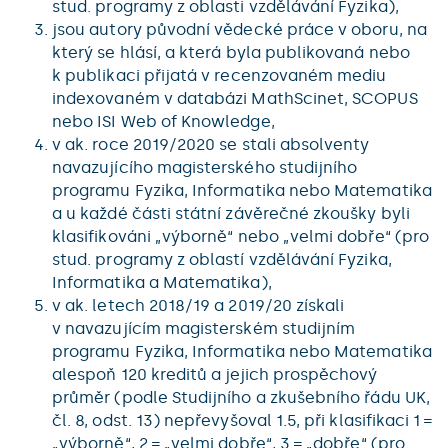
stud. programy z oblasti vzdělávání Fyzika),
jsou autory původní vědecké práce v oboru, na
který se hlásí, a která byla publikovaná nebo
k publikaci přijatá v recenzovaném mediu
indexovaném v databázi MathScinet, SCOPUS
nebo ISI Web of Knowledge,
v ak. roce 2019/2020 se stali absolventy
navazujícího magisterského studijního
programu Fyzika, Informatika nebo Matematika
a u každé části státní závěrečné zkoušky byli
klasifikováni „výborně“ nebo „velmi dobře“ (pro
stud. programy z oblastí vzdělávání Fyzika,
Informatika a Matematika),
v ak. letech 2018/19 a 2019/20 získali
v navazujícím magisterském studijním
programu Fyzika, Informatika nebo Matematika
alespoň 120 kreditů a jejich prospěchový
průměr (podle Studijního a zkušebního řádu UK,
čl. 8, odst. 13) nepřevyšoval 1.5, při klasifikaci 1 =
„výborně“, 2 = „velmi dobře“, 3 = „dobře“ (pro