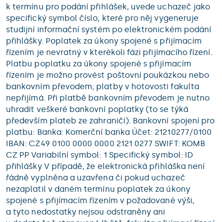
k termínu pro podání přihlášek, uvede uchazeč jako
specifický symbol číslo, které pro něj vygeneruje
studijní informační systém po elektronickém podání
přihlášky. Poplatek za úkony spojené s přijímacím
řízením je nevratný v kterékoli fázi přijímacího řízení.
Platbu poplatku za úkony spojené s přijímacím
řízením je možno provést poštovní poukázkou nebo
bankovním převodem; platby v hotovosti fakulta
nepřijímá. Při platbě bankovním převodem je nutno
uhradit veškeré bankovní poplatky (to se týká
především plateb ze zahraničí). Bankovní spojení pro
platbu: Banka: Komerční banka Účet: 21210277/0100
IBAN: CZ49 0100 0000 0000 2121 0277 SWIFT: KOMB
CZ PP Variabilní symbol: 1 Specifický symbol: ID
přihlášky V případě, že elektronická přihláška není
řádně vyplněna a uzavřena či pokud uchazeč
nezaplatil v daném termínu poplatek za úkony
spojené s přijímacím řízením v požadované výši,
a tyto nedostatky nejsou odstraněny ani