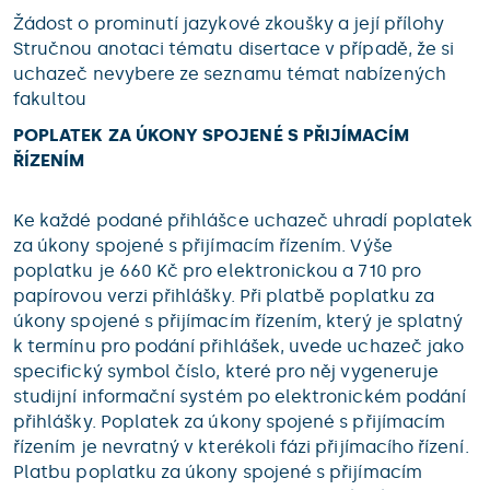
Žádost o prominutí jazykové zkoušky a její přílohy
Stručnou anotaci tématu disertace v případě, že si
uchazeč nevybere ze seznamu témat nabízených
fakultou
POPLATEK ZA ÚKONY SPOJENÉ S PŘIJÍMACÍM
ŘÍZENÍM
Ke každé podané přihlášce uchazeč uhradí poplatek
za úkony spojené s přijímacím řízením. Výše
poplatku je 660 Kč pro elektronickou a 710 pro
papírovou verzi přihlášky. Při platbě poplatku za
úkony spojené s přijímacím řízením, který je splatný
k termínu pro podání přihlášek, uvede uchazeč jako
specifický symbol číslo, které pro něj vygeneruje
studijní informační systém po elektronickém podání
přihlášky. Poplatek za úkony spojené s přijímacím
řízením je nevratný v kterékoli fázi přijímacího řízení.
Platbu poplatku za úkony spojené s přijímacím