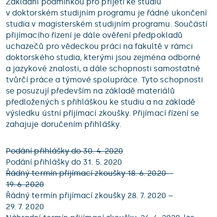
Základní podmínkou pro přijetí ke studiu
v doktorském studijním programu je řádné ukončení
studia v magisterském studijním programu. Součástí
přijímacího řízení je dále ověření předpokladů
uchazečů pro vědeckou práci na fakultě v rámci
doktorského studia, kterými jsou zejména odborné
a jazykové znalosti, a dále schopnosti samostatné
tvůrčí práce a týmové spolupráce. Tyto schopnosti
se posuzují především na základě materiálů
předložených s přihláškou ke studiu a na základě
výsledku ústní příjímací zkoušky. Přijímací řízení se
zahajuje doručením přihlášky.
Podání přihlášky do 30. 4. 2020
Podání přihlášky do 31. 5. 2020
Řádný termín přijímací zkoušky 18. 6. 2020 –
19. 6. 2020
Řádný termín přijímací zkoušky 28. 7. 2020 –
29. 7. 2020