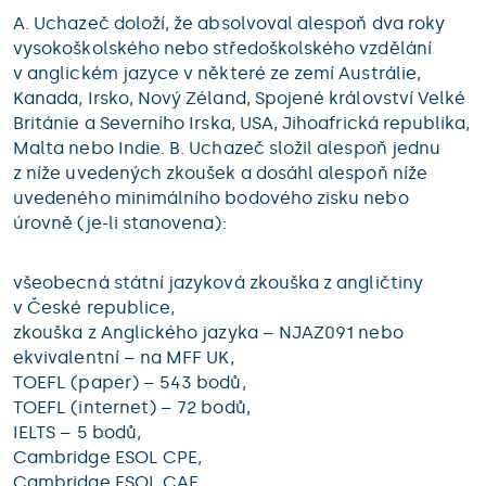
A. Uchazeč doloží, že absolvoval alespoň dva roky
vysokoškolského nebo středoškolského vzdělání
v anglickém jazyce v některé ze zemí Austrálie,
Kanada, Irsko, Nový Zéland, Spojené království Velké
Británie a Severního Irska, USA, Jihoafrická republika,
Malta nebo Indie. B. Uchazeč složil alespoň jednu
z níže uvedených zkoušek a dosáhl alespoň níže
uvedeného minimálního bodového zisku nebo
úrovně (je-li stanovena):
všeobecná státní jazyková zkouška z angličtiny
v České republice,
zkouška z Anglického jazyka – NJAZ091 nebo
ekvivalentní – na MFF UK,
TOEFL (paper) – 543 bodů,
TOEFL (internet) – 72 bodů,
IELTS – 5 bodů,
Cambridge ESOL CPE,
Cambridge ESOL CAE,