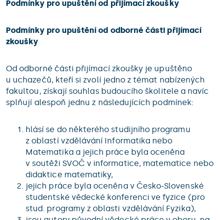
Podmínky pro upuštění od přijímací zkoušky
Podmínky pro upuštění od odborné části přijímací
zkoušky
Od odborné části přijímací zkoušky je upuštěno
u uchazečů, kteří si zvolí jedno z témat nabízených
fakultou, získají souhlas budoucího školitele a navíc
splňují alespoň jednu z následujících podmínek:
hlásí se do některého studijního programu
z oblastí vzdělávání Informatika nebo
Matematika a jejich práce byla oceněna
v soutěži SVOČ v informatice, matematice nebo
didaktice matematiky,
jejich práce byla oceněna v Česko-Slovenské
studentské vědecké konferenci ve fyzice (pro
stud. programy z oblasti vzdělávání Fyzika),
jsou autory původní vědecké práce v oboru, na