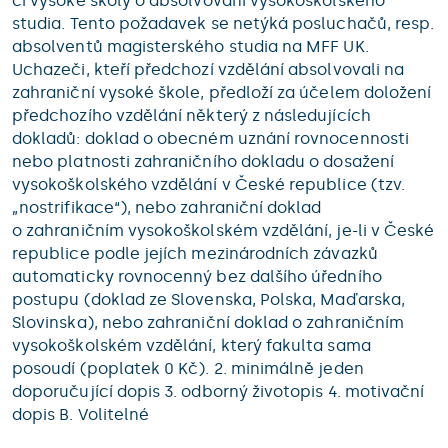
či vysoké školy o absolvování vysokoškolského
studia. Tento požadavek se netýká posluchačů, resp.
absolventů magisterského studia na MFF UK.
Uchazeči, kteří předchozí vzdělání absolvovali na
zahraniční vysoké škole, předloží za účelem doložení
předchozího vzdělání některý z následujících
dokladů: doklad o obecném uznání rovnocennosti
nebo platnosti zahraničního dokladu o dosažení
vysokoškolského vzdělání v České republice (tzv.
„nostrifikace“), nebo zahraniční doklad
o zahraničním vysokoškolském vzdělání, je-li v České
republice podle jejích mezinárodních závazků
automaticky rovnocenný bez dalšího úředního
postupu (doklad ze Slovenska, Polska, Maďarska,
Slovinska), nebo zahraniční doklad o zahraničním
vysokoškolském vzdělání, který fakulta sama
posoudí (poplatek 0 Kč). 2. minimálně jeden
doporučující dopis 3. odborný životopis 4. motivační
dopis B. Volitelné