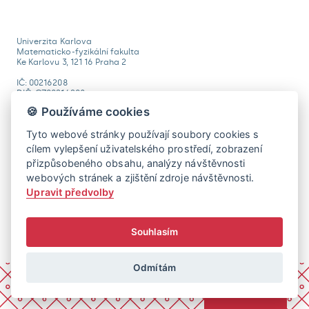
Univerzita Karlova
Matematicko-fyzikální fakulta
Ke Karlovu 3, 121 16 Praha 2
IČ: 00216208
DIČ: CZ00216208
🍪 Používáme cookies
Tyto webové stránky používají soubory cookies s
Matfyz.cz
Matfyz Alumni
MatfyzPress
Studuj Matfyz
cílem vylepšení uživatelského prostředí, zobrazení
přizpůsobeného obsahu, analýzy návštěvnosti
webových stránek a zjištění zdroje návštěvnosti.
Upravit předvolby
Souhlasím
Odmítám