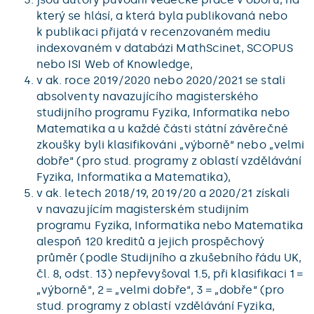
který se hlásí, a která byla publikovaná nebo
k publikaci přijatá v recenzovaném mediu
indexovaném v databázi MathScinet, SCOPUS
nebo ISI Web of Knowledge,
v ak. roce 2019/2020 nebo 2020/2021 se stali
absolventy navazujícího magisterského
studijního programu Fyzika, Informatika nebo
Matematika a u každé části státní závěrečné
zkoušky byli klasifikováni „výborně“ nebo „velmi
dobře“ (pro stud. programy z oblastí vzdělávání
Fyzika, Informatika a Matematika),
v ak. letech 2018/19, 2019/20 a 2020/21 získali
v navazujícím magisterském studijním
programu Fyzika, Informatika nebo Matematika
alespoň 120 kreditů a jejich prospěchový
průměr (podle Studijního a zkušebního řádu UK,
čl. 8, odst. 13) nepřevyšoval 1.5, při klasifikaci 1 =
„výborně“, 2 = „velmi dobře“, 3 = „dobře“ (pro
stud. programy z oblastí vzdělávání Fyzika,