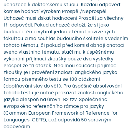
uchazeče k doktorskému studiu. Každou odpověď
komise hodnotí výrokem Prospěl/Neprospěl.
Uchazeč musí získat hodnocení Prospěl za všechny
tři odpovědi. Pokud uchazeč doloží, že si jako
budoucí téma vybral jedno z témat navržených
fakultou a má souhlas budoucího školitele s vedením
tohoto tématu, či pokud před komisí obhájí anotaci
svého vlastního tématu, stačí mu k úspěšnému
vykonání přijímací zkoušky pouze dva výsledky
Prospěl ze tří otázek. Nedílnou součástí přijímací
zkoušky je i prověření znalosti anglického jazyka
formou písemného testu se 100 otázkami
(doplňování slov do vět). Pro úspěšné absolvování
tohoto testu je nutné prokázat znalosti anglického
jazyka alespoň na úrovni B2 tzv. Společného
evropského referenčního rámce pro jazyky
(Common European Framework of Reference for
Languages, CEFR), což odpovídá 50 správným
odpovědím.