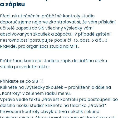
a zápisu
Před uskutečněním průběžné kontroly studia
doporučujeme nejprve zkontrolovat si, že vám příslušní
učitelé zapsali do SIS všechny výsledky vámi
absolvovaných zkoušek a zápočtů; v případě zjištění
nesrovnalostí postupujte podle čl. 13. odst. 3 a čl. 3
Pravidel pro organizaci studia na MFF
.
Průběžnou kontrolu studia a zápis do dalšího úseku
studia provedete takto:
Přihlaste se do
SIS
.
Klikněte na „Výsledky zkoušek – prohlížení“ a dále na
„Kontroly“ v zeleném řádku menu.
Vpravo vedle textu „Provést kontrolu pro postoupení do
dalšího úseku studia“ klikněte na tlačítko „Proveď“.
Provedení kontroly obvykle trvá několik sekund
(nejvýše minut). Aktualizovat seznam výsledků kontrol