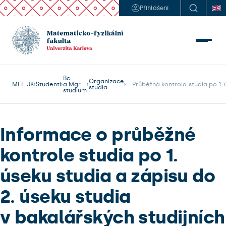
Přihlášení
Bc.
Organizace
MFF UK
Studenti
a Mgr.
    Průběžná kontrola studia po 1.
studia
studium
Informace o průběžné
kontrole studia po 1.
úseku studia a zápisu do
2. úseku studia
v bakalářských studijních