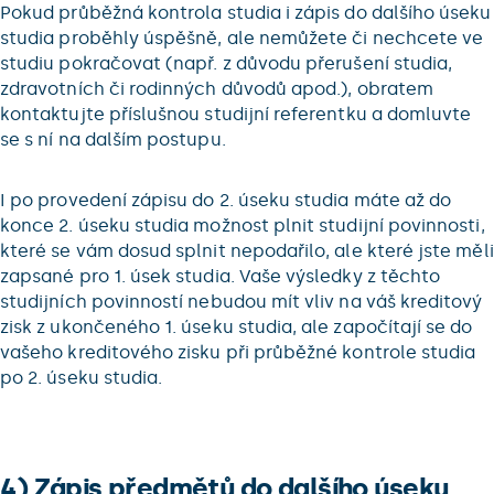
Pokud průběžná kontrola studia i zápis do dalšího úseku
studia proběhly úspěšně, ale nemůžete či nechcete ve
studiu pokračovat (např. z důvodu přerušení studia,
zdravotních či rodinných důvodů apod.), obratem
kontaktujte příslušnou studijní referentku a domluvte
se s ní na dalším postupu.
I po provedení zápisu do 2. úseku studia máte až do
konce 2. úseku studia možnost plnit studijní povinnosti,
které se vám dosud splnit nepodařilo, ale které jste měli
zapsané pro 1. úsek studia. Vaše výsledky z těchto
studijních povinností nebudou mít vliv na váš kreditový
zisk z ukončeného 1. úseku studia, ale započítají se do
vašeho kreditového zisku při průběžné kontrole studia
po 2. úseku studia.
4) Zápis předmětů do dalšího úseku