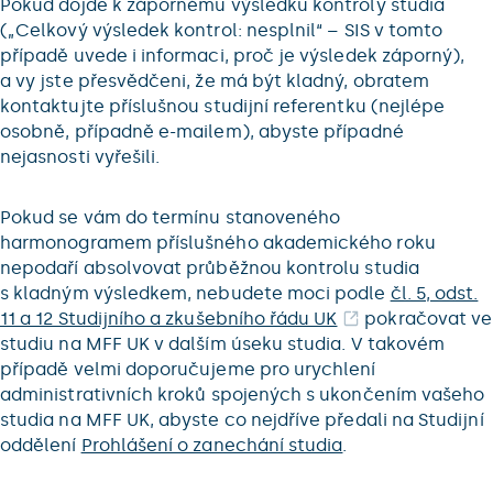
Pokud dojde k zápornému výsledku kontroly studia
(„Celkový výsledek kontrol: nesplnil“ – SIS v tomto
případě uvede i informaci, proč je výsledek záporný),
a vy jste přesvědčeni, že má být kladný, obratem
kontaktujte příslušnou studijní referentku (nejlépe
osobně, případně e-mailem), abyste případné
nejasnosti vyřešili.
Pokud se vám do termínu stanoveného
harmonogramem příslušného akademického roku
nepodaří absolvovat průběžnou kontrolu studia
s kladným výsledkem, nebudete moci podle
čl. 5, odst.
11 a 12 Studijního a zkušebního řádu UK
pokračovat ve
studiu na MFF UK v dalším úseku studia. V takovém
případě velmi doporučujeme pro urychlení
administrativních kroků spojených s ukončením vašeho
studia na MFF UK, abyste co nejdříve předali na Studijní
oddělení
Prohlášení o zanechání studia
.