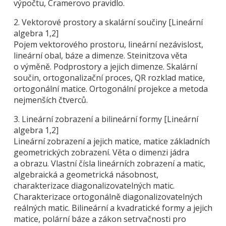
výpočtu, Cramerovo pravidlo.
2. Vektorové prostory a skalární součiny [Lineární
algebra 1,2]
Pojem vektorového prostoru, lineární nezávislost,
lineární obal, báze a dimenze. Steinitzova věta
o výměně. Podprostory a jejich dimenze. Skalární
součin, ortogonalizační proces, QR rozklad matice,
ortogonální matice. Ortogonální projekce a metoda
nejmenších čtverců.
3. Lineární zobrazení a bilineární formy [Lineární
algebra 1,2]
Lineární zobrazení a jejich matice, matice základních
geometrických zobrazení. Věta o dimenzi jádra
a obrazu. Vlastní čísla lineárních zobrazení a matic,
algebraická a geometrická násobnost,
charakterizace diagonalizovatelných matic.
Charakterizace ortogonálně diagonalizovatelných
reálných matic. Bilineární a kvadratické formy a jejich
matice, polární báze a zákon setrvačnosti pro