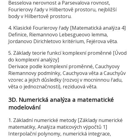
Besselova nerovnost a Parsevalova rovnost,
Fourierovy řady v Hilbertově prostoru, nejbližší
body v Hilbertově prostoru.
4. Klasické Fourierovy řady [Matematická analýza 4]
Definice, Riemannovo Lebesgueovo lemma,
Jordanovo Dirichletovo kritérium, Fejérova věta.
5. Základy teorie funkcí komplexní proměnné [Úvod
do komplexní analýzy]
Derivace podle komplexní proměnné, Cauchyovy
Riemannovy podmínky, Cauchyova věta a Cauchyův
vzorec a jejich důsledky (rozvoj v mocninnou řadu,
věta o jednoznačnosti), reziduová věta.
3D. Numerická analýza a matematické
modelování
1. Základní numerické metody [Základy numerické
matematiky, Analýza maticových výpočtů 1]
Interpolační polynomy, numerická integrace,