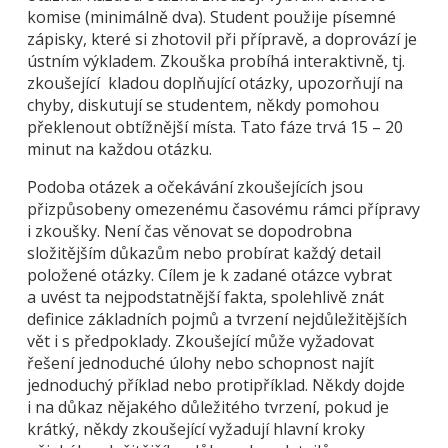
komise (minimálně dva). Student použije písemné
zápisky, které si zhotovil při přípravě, a doprovází je
ústním výkladem. Zkouška probíhá interaktivně, tj.
zkoušející kladou doplňující otázky, upozorňují na
chyby, diskutují se studentem, někdy pomohou
překlenout obtížnější místa. Tato fáze trvá 15 – 20
minut na každou otázku.
Podoba otázek a očekávání zkoušejících jsou
přizpůsobeny omezenému časovému rámci přípravy
i zkoušky. Není čas věnovat se dopodrobna
složitějším důkazům nebo probírat každý detail
položené otázky. Cílem je k zadané otázce vybrat
a uvést ta nejpodstatnější fakta, spolehlivě znát
definice základních pojmů a tvrzení nejdůležitějších
vět i s předpoklady. Zkoušející může vyžadovat
řešení jednoduché úlohy nebo schopnost najít
jednoduchý příklad nebo protipříklad. Někdy dojde
i na důkaz nějakého důležitého tvrzení, pokud je
krátký, někdy zkoušející vyžadují hlavní kroky