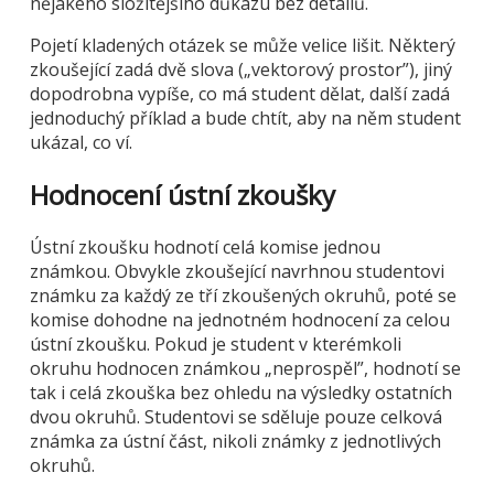
nějakého složitějšího důkazu bez detailů.
Pojetí kladených otázek se může velice lišit. Některý
zkoušející zadá dvě slova („vektorový prostor”), jiný
dopodrobna vypíše, co má student dělat, další zadá
jednoduchý příklad a bude chtít, aby na něm student
ukázal, co ví.
Hodnocení ústní zkoušky
Ústní zkoušku hodnotí celá komise jednou
známkou. Obvykle zkoušející navrhnou studentovi
známku za každý ze tří zkoušených okruhů, poté se
komise dohodne na jednotném hodnocení za celou
ústní zkoušku. Pokud je student v kterémkoli
okruhu hodnocen známkou „neprospěl”, hodnotí se
tak i celá zkouška bez ohledu na výsledky ostatních
dvou okruhů. Studentovi se sděluje pouze celková
známka za ústní část, nikoli známky z jednotlivých
okruhů.