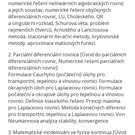
numerické řešení nelineárních algebraických rovnic
a jejich soustav, numerické řešení obyčejných
diferenciálních rovnic, LU, Choleského, QR
a singulární rozklad, Schurova věta, problém
nejmenších čtverců, Arnoldiho a Lanczosova
metoda, stacionární iterační metody, krylovovské
metody, aproximace maticových funkcí.
2. Parciální diferenciální rovnice [Úvod do parciálních
diferenciálních rovnic, Numerické řešení parciálních
diferenciálních rovnic]
Formulace Cauchyho (počáteční) úlohy pro
transportní, tepelnou a vlnovou rovnici. Formulace
okrajových úloh pro Laplaceovu rovnici. Formulace
počáteční a okrajové úlohy pro tepelnou a vlnovou
rovnici. Definice klasického řešení. Princip maxima
pro Laplaceovu rovnici. Metoda konečných diferencí
pro transportní, tepelnou a Laplaceovu rovnici. Von
Neumannova analýza stability, konvergence.
3. Matematické modelování ve fyzice kontinua [Úvod