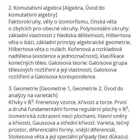
2. Komutativní algebra [Algebra, Úvod do
komutativní algebry]
Faktorokruhy, věty o izomorfismu, čínská věta
o zbytcích pro obecné okruhy. Polynomiální okruhy:
základní vlastnosti z hlediska dělitelnosti, Hilbertova
věta o bázi, základní principy algebraické geometrie,
Hilbertova věta o nulách. Kořenová a rozkladová
nadtělesa (existence a jednoznačnost), klasifikace
konečných těles. Galoisova teorie: Galoisova grupa
tělesových rozšíření a její vlastnosti, Galoisova
rozšíření a Galoisova korespondence.
3. Geometrie [Geometrie 1, Geometrie 2, Úvod do
analýzy na varietách]
3
Křivky v ℝ
: Frenetovy vzorce, křivost a torze. První
3
a druhá fundamentální forma regulární plochy v ℝ
,
izometrická zobrazení mezi plochami, hlavní směry
a křivosti, Gaussova a střední křivost. Varieta, tečný
prostor, diferenciální formy, vnější diferenciál,
Stokesova věta a její speciální případy (bez důkazu).