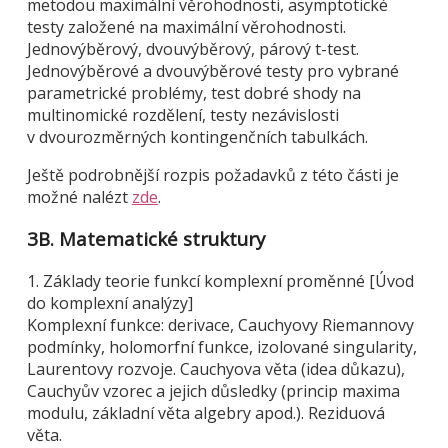
metodou maximální věrohodnosti, asymptotické
testy založené na maximální věrohodnosti.
Jednovýběrový, dvouvýběrový, párový t-test.
Jednovýběrové a dvouvýběrové testy pro vybrané
parametrické problémy, test dobré shody na
multinomické rozdělení, testy nezávislosti
v dvourozměrných kontingenčních tabulkách.
Ještě podrobnější rozpis požadavků z této části je
možné nalézt
zde
.
3B. Matematické struktury
1. Základy teorie funkcí komplexní proměnné [Úvod
do komplexní analýzy]
Komplexní funkce: derivace, Cauchyovy Riemannovy
podmínky, holomorfní funkce, izolované singularity,
Laurentovy rozvoje. Cauchyova věta (idea důkazu),
Cauchyův vzorec a jejich důsledky (princip maxima
modulu, základní věta algebry apod.). Reziduová
věta.