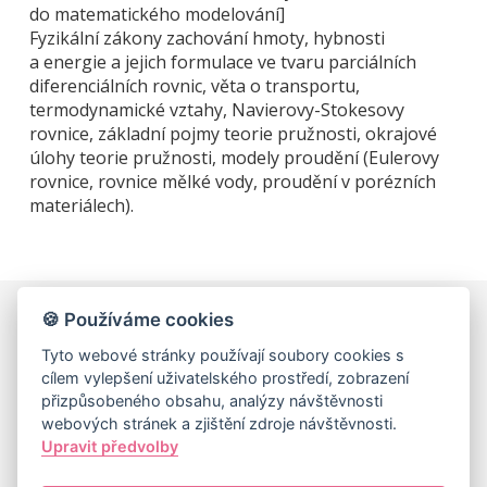
do matematického modelování]
Fyzikální zákony zachování hmoty, hybnosti
a energie a jejich formulace ve tvaru parciálních
diferenciálních rovnic, věta o transportu,
termodynamické vztahy, Navierovy-Stokesovy
rovnice, základní pojmy teorie pružnosti, okrajové
úlohy teorie pružnosti, modely proudění (Eulerovy
rovnice, rovnice mělké vody, proudění v porézních
materiálech).
🍪 Používáme cookies
Univerzita Karlova, Matematicko-fyzikální fakulta,
Tyto webové stránky používají soubory cookies s
Matematická sekce
cílem vylepšení uživatelského prostředí, zobrazení
Sokolovská 49/83, 186 75 Praha 8
přizpůsobeného obsahu, analýzy návštěvnosti
IČ: 00216208, DIČ: CZ00216208
webových stránek a zjištění zdroje návštěvnosti.
Upravit předvolby
Matfyz.cz
|
Matfyz Alumni
|
MatfyzPress
|
Studuj Matfyz