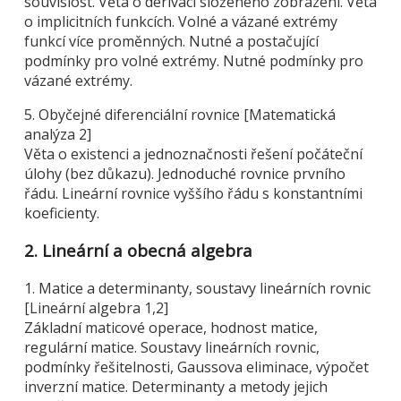
souvislost. Věta o derivaci složeného zobrazení. Věta
o implicitních funkcích. Volné a vázané extrémy
funkcí více proměnných. Nutné a postačující
podmínky pro volné extrémy. Nutné podmínky pro
vázané extrémy.
5. Obyčejné diferenciální rovnice [Matematická
analýza 2]
Věta o existenci a jednoznačnosti řešení počáteční
úlohy (bez důkazu). Jednoduché rovnice prvního
řádu. Lineární rovnice vyššího řádu s konstantními
koeficienty.
2. Lineární a obecná algebra
1. Matice a determinanty, soustavy lineárních rovnic
[Lineární algebra 1,2]
Základní maticové operace, hodnost matice,
regulární matice. Soustavy lineárních rovnic,
podmínky řešitelnosti, Gaussova eliminace, výpočet
inverzní matice. Determinanty a metody jejich