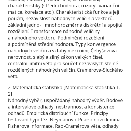
charakteristiky (střední hodnota, rozptyl, varianční
matice, korelace atd.). Charakteristická funkce a její
použití, nezávislost náhodných veličin a vektorů,
základní jedno- i mnohorozměrná diskrétní a spojitá
rozdělení. Transformace náhodné veličiny
a náhodného vektoru. Podmíněné rozdělení
a podmíněná střední hodnota. Typy konvergence
náhodných veličin a vztahy mezi nimi, Čebyševova
nerovnost, slabý a silný zákon velkých čísel,
centrální limitní věta pro součet nezávislých stejně
rozdělených náhodných veličin. Cramérova-Sluckého
věta.
2. Matematická statistika [Matematická statistika 1,
2]
Náhodný výběr, uspořádaný náhodný výběr. Bodové
a intervalové odhady, nestrannost a konsistence
odhadů. Empirická distribuční funkce. Principy
testování hypotéz, Neymanovo-Pearsonovo lemma.
Fisherova informace, Rao-Cramérova věta, odhady