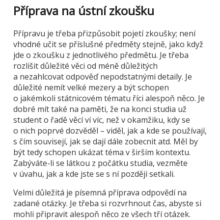
Příprava na ústní zkoušku
Přípravu je třeba přizpůsobit pojetí zkoušky; není
vhodné učit se příslušné předměty stejně, jako když
jde o zkoušku z jednotlivého předmětu. Je třeba
rozlišit důležité věci od méně důležitých
a nezahlcovat odpověď nepodstatnými detaily. Je
důležité nemít velké mezery a být schopen
o jakémkoli státnicovém tématu říci alespoň něco. Je
dobré mít také na paměti, že na konci studia už
student o řadě věcí ví víc, než v okamžiku, kdy se
o nich poprvé dozvěděl – viděl, jak a kde se používají,
s čím souvisejí, jak se dají dále zobecnit atd. Měl by
být tedy schopen ukázat téma v širším kontextu.
Zabýváte-li se látkou z počátku studia, vezměte
v úvahu, jak a kde jste se s ní později setkali.
Velmi důležitá je písemná příprava odpovědí na
zadané otázky. Je třeba si rozvrhnout čas, abyste si
mohli připravit alespoň něco ze všech tří otázek.