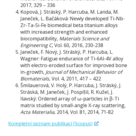
2017, 329 – 336
Kopová, J. Stráský, P. Harcuba, M. Landa, M.
Janeček, L. Bačáková: Newly developed Ti-Nb-
Zr-Ta-Si-Fe biomedical beta titanium alloys
with increased strength and enhanced
biocompatibility,
Materials Science and
Engineering C
, Vol. 60, 2016, 230-238
Janeček, F. Nový, J. Stráský, P. Harcuba, L.
Wagner: Fatigue endurance of Ti-6Al-4V alloy
with electro-eroded surface for improved bone
in-growth,
Journal of Mechanical Behavior of
Biomaterials
, Vol. 4, 2011, 417 – 422
Šmilauerová, V. Holý, P. Harcuba, J. Stráský, J.
Stráská, M. Janeček, J. Pospíšil, R. Kužel, J.
Ilavský: Ordered array of ω-particles in β-Ti
matrix studied by small-angle X-ray scattering
,
Acta Materialia
, 2014, Vol. 81, 2014, 71-82
Kompletní seznam publikací (Scopus)