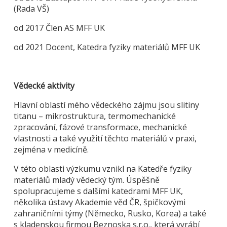
(Rada VŠ)
od 2017 Člen AS MFF UK
od 2021 Docent, Katedra fyziky materiálů MFF UK
Vědecké aktivity
Hlavní oblastí mého vědeckého zájmu jsou slitiny
titanu – mikrostruktura, termomechanické
zpracování, fázové transformace, mechanické
vlastnosti a také využití těchto materiálů v praxi,
zejména v medicíně.
V této oblasti výzkumu vznikl na Katedře fyziky
materiálů mladý vědecký tým. Úspěšně
spolupracujeme s dalšími katedrami MFF UK,
několika ústavy Akademie věd ČR, špičkovými
zahraničními týmy (Německo, Rusko, Korea) a také
s kladenskou firmou Beznoska s.r.o., která vyrábí