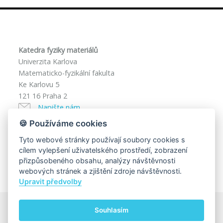
Katedra fyziky materiálů
Univerzita Karlova
Matematicko-fyzikální fakulta
Ke Karlovu 5
121 16 Praha 2
Napište nám
Facebook
🍪 Používáme cookies
IČ: 00216208
Tyto webové stránky používají soubory cookies s
DIČ: CZ00216208
cílem vylepšení uživatelského prostředí, zobrazení
přizpůsobeného obsahu, analýzy návštěvnosti
webových stránek a zjištění zdroje návštěvnosti.
Upravit předvolby
Souhlasím