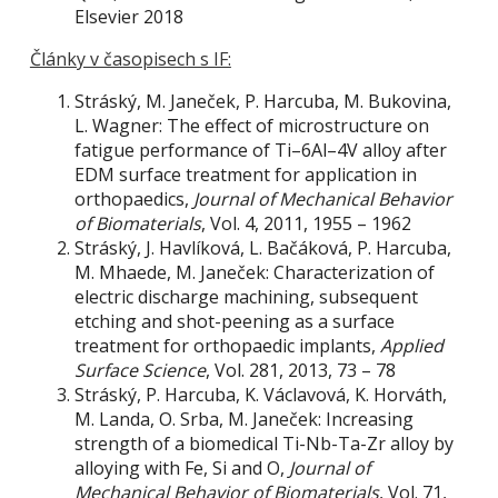
Elsevier 2018
Články v časopisech s IF:
Stráský, M. Janeček, P. Harcuba, M. Bukovina,
L. Wagner: The effect of microstructure on
fatigue performance of Ti–6Al–4V alloy after
EDM surface treatment for application in
orthopaedics,
Journal of Mechanical Behavior
of Biomaterials
, Vol. 4, 2011, 1955 – 1962
Stráský, J. Havlíková, L. Bačáková, P. Harcuba,
M. Mhaede, M. Janeček: Characterization of
electric discharge machining, subsequent
etching and shot-peening as a surface
treatment for orthopaedic implants,
Applied
Surface Science
, Vol. 281, 2013, 73 – 78
Stráský, P. Harcuba, K. Václavová, K. Horváth,
M. Landa, O. Srba, M. Janeček: Increasing
strength of a biomedical Ti-Nb-Ta-Zr alloy by
alloying with Fe, Si and O,
Journal of
Mechanical Behavior of Biomaterials
, Vol. 71,