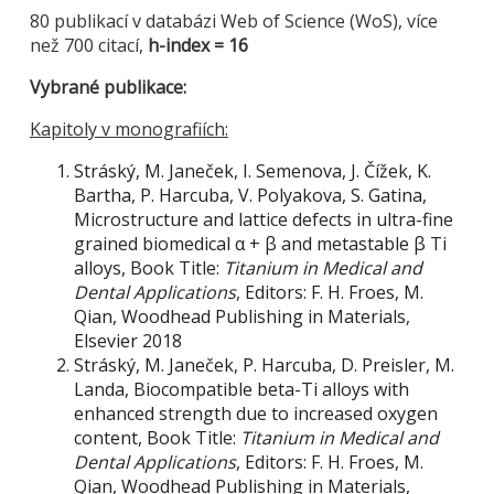
80 publikací v databázi Web of Science (WoS), více
než 700 citací,
h-index = 16
Vybrané publikace:
Kapitoly v monografiích:
Stráský, M. Janeček, I. Semenova, J. Čížek, K.
Bartha, P. Harcuba, V. Polyakova, S. Gatina,
Microstructure and lattice defects in ultra-fine
grained biomedical α + β and metastable β Ti
alloys, Book Title:
Titanium in Medical and
Dental Applications
, Editors: F. H. Froes, M.
Qian, Woodhead Publishing in Materials,
Elsevier 2018
Stráský, M. Janeček, P. Harcuba, D. Preisler, M.
Landa, Biocompatible beta-Ti alloys with
enhanced strength due to increased oxygen
content, Book Title:
Titanium in Medical and
Dental Applications
, Editors: F. H. Froes, M.
Qian, Woodhead Publishing in Materials,