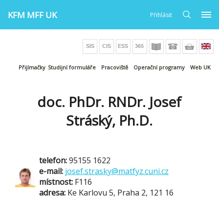
KFM MFF UK
Přihlásit
Přijímačky
Studijní formuláře
Pracoviště
Operační programy
Web UK
doc. PhDr. RNDr. Josef
Stráský, Ph.D.
telefon:
95155 1622
e-mail:
josef.strasky@matfyz.cuni.cz
místnost:
F116
adresa:
Ke Karlovu 5, Praha 2, 121 16