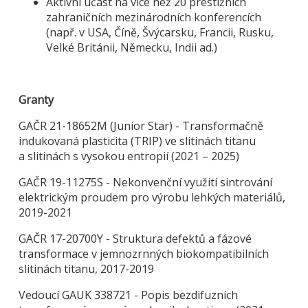
Aktivní účast na více než 20 prestižních
zahraničních mezinárodních konferencích
(např. v USA, Číně, Švýcarsku, Francii, Rusku,
Velké Británii, Německu, Indii ad.)
Granty
GAČR 21-18652M (Junior Star) - Transformačně
indukovaná plasticita (TRIP) ve slitinách titanu
a slitinách s vysokou entropií (2021 – 2025)
GAČR 19-11275S - Nekonvenční využití sintrování
elektrickým proudem pro výrobu lehkých materiálů,
2019-2021
GAČR 17-20700Y - Struktura defektů a fázové
transformace v jemnozrnných biokompatibilních
slitinách titanu, 2017-2019
Vedoucí GAUK 338721 - Popis bezdifuzních