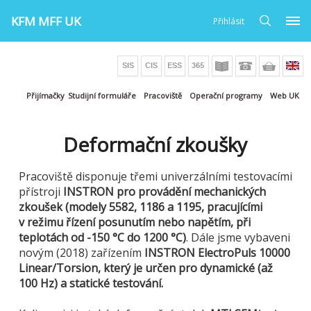
KFM MFF UK
Přihlásit
Přijímačky
Studijní formuláře
Pracoviště
Operační programy
Web UK
Deformační zkoušky
Pracoviště disponuje třemi univerzálními testovacími
přístroji
INSTRON pro provádění mechanických
zkoušek (modely 5582, 1186 a 1195, pracujícími
v režimu řízení posunutím nebo napětím, při
teplotách od -150 °C do 1200 °C)
. Dále jsme vybaveni
novým (2018) zařízením
INSTRON ElectroPuls 10000
Linear/Torsion, který je určen pro dynamické (až
100 Hz) a statické testování.