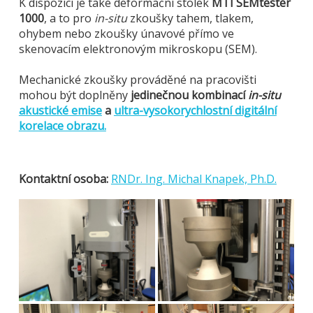
K dispozici je také deformační stolek
MTI SEMtester
1000
, a to pro
in-situ
zkoušky tahem, tlakem,
ohybem nebo zkoušky únavové přímo ve
skenovacím elektronovým mikroskopu (SEM).
Mechanické zkoušky prováděné na pracovišti
mohou být doplněny
jedinečnou kombinací
in-situ
akustické emise
a
ultra-vysokorychlostní digitální
korelace obrazu.
Kontaktní osoba:
RNDr. Ing. Michal Knapek, Ph.D.