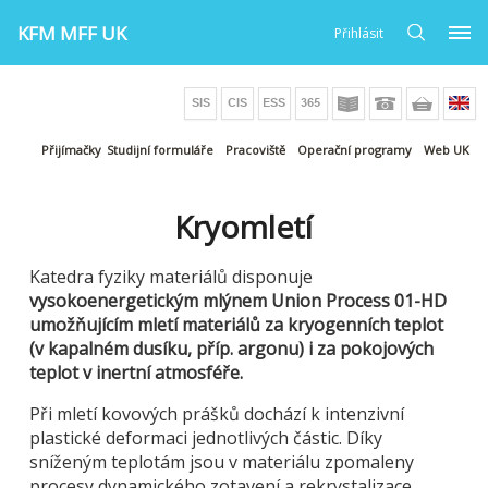
KFM MFF UK
Přihlásit
Přijímačky
Studijní formuláře
Pracoviště
Operační programy
Web UK
Kryomletí
Katedra fyziky materiálů disponuje
vysokoenergetickým mlýnem Union Process 01-HD
umožňujícím mletí materiálů za kryogenních teplot
(v kapalném dusíku, příp. argonu) i za pokojových
teplot v inertní atmosféře.
Při mletí kovových prášků dochází k intenzivní
plastické deformaci jednotlivých částic. Díky
sníženým teplotám jsou v materiálu zpomaleny
procesy dynamického zotavení a rekrystalizace