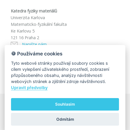
Katedra fyziky materiálů
Univerzita Karlova
Matematicko-fyzikální fakulta
Ke Karlovu 5
121 16 Praha 2
Napište nám
Facebook
🍪 Používáme cookies
IČ: 00216208
Tyto webové stránky používají soubory cookies s
DIČ: CZ00216208
cílem vylepšení uživatelského prostředí, zobrazení
přizpůsobeného obsahu, analýzy návštěvnosti
webových stránek a zjištění zdroje návštěvnosti.
Upravit předvolby
Souhlasím
© 2025
Univerzita Karlova, Matematicko-fyzikální fakulta
Za obsah této stránky zodpovídá:
Katedra fyziky materiálů
Odmítám