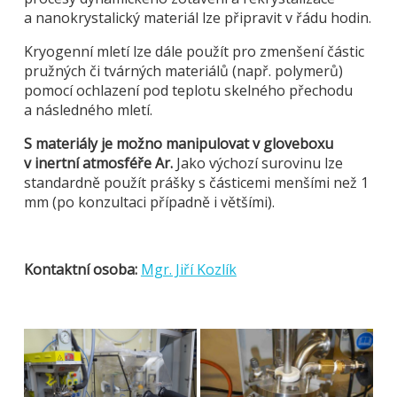
a nanokrystalický materiál lze připravit v řádu hodin.
Kryogenní mletí lze dále použít pro zmenšení částic
pružných či tvárných materiálů (např. polymerů)
pomocí ochlazení pod teplotu skelného přechodu
a následného mletí.
S materiály je možno manipulovat v gloveboxu
v inertní atmosféře Ar.
Jako výchozí surovinu lze
standardně použít prášky s částicemi menšími než 1
mm (po konzultaci případně i většími).
Kontaktní osoba:
Mgr. Jiří Kozlík