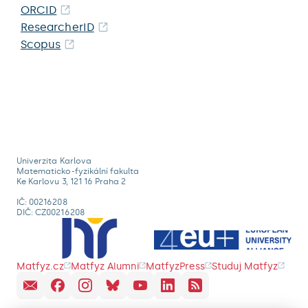
ORCID
ResearcherID
Scopus
Univerzita Karlova
Matematicko-fyzikální fakulta
Ke Karlovu 3, 121 16 Praha 2
IČ: 00216208
DIČ: CZ00216208
Matfyz.cz
Matfyz Alumni
MatfyzPress
Studuj Matfyz