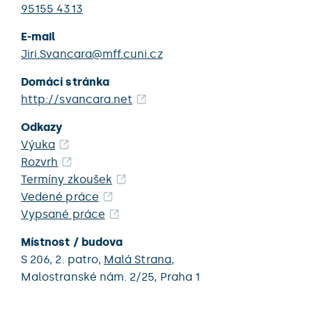
95155 4313
E-mail
Jiri.Svancara@mff.cuni.cz
Domácí stránka
http://svancara.net
Odkazy
Výuka
Rozvrh
Termíny zkoušek
Vedené práce
Vypsané práce
Místnost / budova
S 206,
2. patro,
Malá Strana
,
Malostranské nám. 2/25,
Praha 1