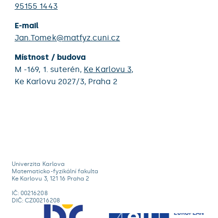
95155 1443
E-mail
Jan.Tomek@matfyz.cuni.cz
Místnost / budova
M -169,
1. suterén,
Ke Karlovu 3
,
Ke Karlovu 2027/3,
Praha 2
Univerzita Karlova
Matematicko-fyzikální fakulta
Ke Karlovu 3, 121 16 Praha 2
IČ: 00216208
DIČ: CZ00216208