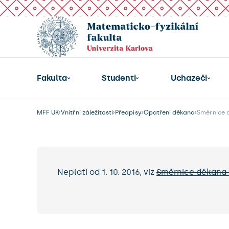
Fakulta
Studenti
Uchazeči
MFF UK
Vnitřní záležitosti
Předpisy
Opatření děkana
Směrnice 
Neplatí od 1. 10. 2016, viz
Směrnice děkana 