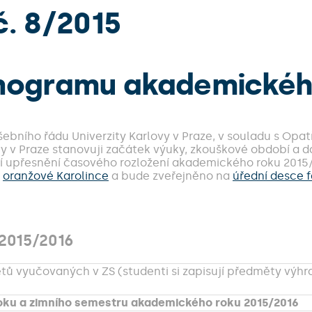
. 8/2015
nogramu akademickéh
ušebního řádu Univerzity Karlovy v Praze, v souladu s Opat
vy v Praze stanovuji začátek výuky, zkouškové období a da
í upřesnění časového rozložení akademického roku 201
v
oranžové Karolince
a bude zveřejněno na
úřední desce f
2015/2016
tů vyučovaných v ZS (studenti si zapisují předměty výhr
oku a zimního semestru akademického roku 2015/2016