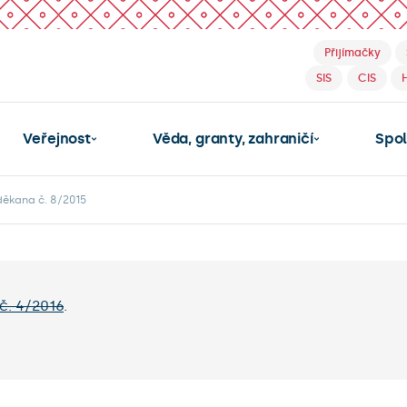
Přijímačky
SIS
CIS
Veřejnost
Věda, granty, zahraničí
Spo
děkana č. 8/2015
č. 4/2016
.