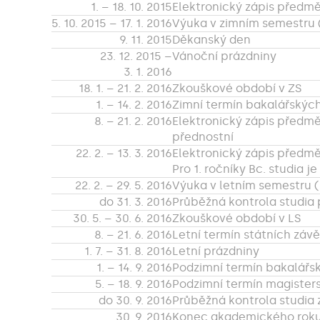
1. – 18. 10. 2015
Elektronický zápis předmě
5. 10. 2015 – 17. 1. 2016
Výuka v zimním semestru 
9. 11. 2015
Děkanský den
23. 12. 2015 –
Vánoční prázdniny
3. 1. 2016
18. 1. – 21. 2. 2016
Zkouškové období v ZS
1. – 14. 2. 2016
Zimní termín bakalářskýc
8. – 21. 2. 2016
Elektronický zápis předmě
přednostní
22. 2. – 13. 3. 2016
Elektronický zápis předmě
Pro 1. ročníky Bc. studia j
22. 2. – 29. 5. 2016
Výuka v letním semestru (
do 31. 3. 2016
Průběžná kontrola studia 
30. 5. – 30. 6. 2016
Zkouškové období v LS
8. – 21. 6. 2016
Letní termín státních zá
1. 7. – 31. 8. 2016
Letní prázdniny
1. – 14. 9. 2016
Podzimní termín bakalářs
5. – 18. 9. 2016
Podzimní termín magister
do 30. 9. 2016
Průběžná kontrola studia za
30. 9. 2016
Konec akademického roku