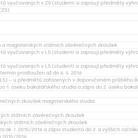
tů vyučovaných v ZS (studenti si zapisují předměty výhr
(ZS)
h a magisterských státních závěrečných zkoušek
tů vyučovaných v LS (studenti si zapisují předměty výhr
tů vyučovaných v LS (studenti si zapisují předměty výhr
e termín prodloužen až do 6. 4. 2016
LS) – u předmětů zařazených v doporučeném průběhu Bc. 
po 1. úseku bakalářského studia a zápis do 2. úseku baka
věrečných zkoušek magisterského studia
kých státních závěrečných zkoušek
ských státních závěrečných zkoušek
 ak. r. 2015/2016 a zápis studentů do 2. a vyšších ročníku
 2015/2016