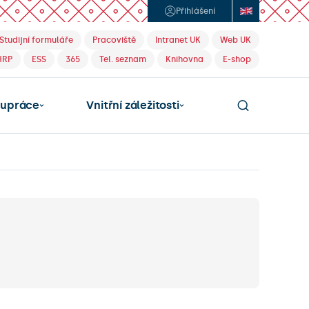
Přihlášení
Studijní formuláře
Pracoviště
Intranet UK
Web UK
HRP
ESS
365
Tel. seznam
Knihovna
E-shop
lupráce
Vnitřní záležitosti