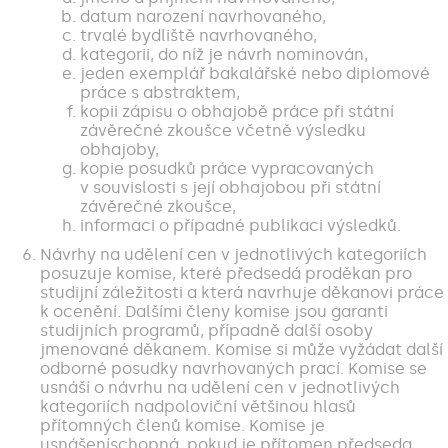
datum narození navrhovaného,
trvalé bydliště navrhovaného,
kategorii, do níž je návrh nominován,
jeden exemplář bakalářské nebo diplomové
práce s abstraktem,
kopii zápisu o obhajobě práce při státní
závěrečné zkoušce včetně výsledku
obhajoby,
kopie posudků práce vypracovaných
v souvislosti s její obhajobou při státní
závěrečné zkoušce,
informaci o případné publikaci výsledků.
Návrhy na udělení cen v jednotlivých kategoriích
posuzuje komise, které předsedá proděkan pro
studijní záležitosti a která navrhuje děkanovi práce
k ocenění. Dalšími členy komise jsou garanti
studijních programů, případně další osoby
jmenované děkanem. Komise si může vyžádat další
odborné posudky navrhovaných prací. Komise se
usnáší o návrhu na udělení cen v jednotlivých
kategoriích nadpoloviční většinou hlasů
přítomných členů komise. Komise je
usnášeníschopná, pokud je přítomen předseda