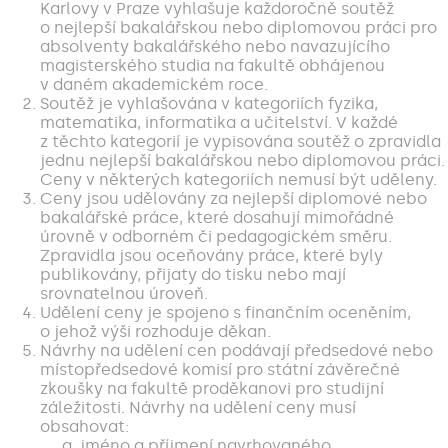
Karlovy v Praze vyhlašuje každoročně soutěž
o nejlepší bakalářskou nebo diplomovou práci pro
absolventy bakalářského nebo navazujícího
magisterského studia na fakultě obhájenou
v daném akademickém roce.
Soutěž je vyhlašována v kategoriích fyzika,
matematika, informatika a učitelství. V každé
z těchto kategorií je vypisována soutěž o zpravidla
jednu nejlepší bakalářskou nebo diplomovou práci.
Ceny v některých kategoriích nemusí být uděleny.
Ceny jsou udělovány za nejlepší diplomové nebo
bakalářské práce, které dosahují mimořádné
úrovně v odborném či pedagogickém směru.
Zpravidla jsou oceňovány práce, které byly
publikovány, přijaty do tisku nebo mají
srovnatelnou úroveň.
Udělení ceny je spojeno s finančním oceněním,
o jehož výši rozhoduje děkan.
Návrhy na udělení cen podávají předsedové nebo
místopředsedové komisí pro státní závěrečné
zkoušky na fakultě proděkanovi pro studijní
záležitosti. Návrhy na udělení ceny musí
obsahovat:
jméno a příjmení navrhovaného,