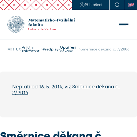
Přihlášení
Vnitřní
Opatření
MFF UK
Předpisy
Směrnice děkana č. 7/2006
záležitosti
děkana
Neplatí od 16. 5. 2014, viz
Směrnice děkana č.
2/2014
.
Směrnice děkana č.