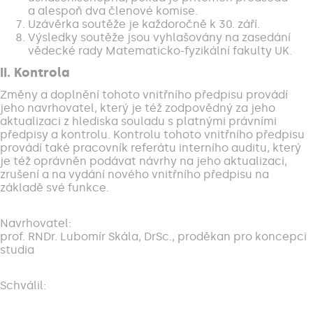
a alespoň dva členové komise.
Uzávěrka soutěže je každoročně k 30. září.
Výsledky soutěže jsou vyhlašovány na zasedání
vědecké rady Matematicko-fyzikální fakulty UK.
II. Kontrola
Změny a doplnění tohoto vnitřního předpisu provádí
jeho navrhovatel, který je též zodpovědný za jeho
aktualizaci z hlediska souladu s platnými právními
předpisy a kontrolu. Kontrolu tohoto vnitřního předpisu
provádí také pracovník referátu interního auditu, který
je též oprávněn podávat návrhy na jeho aktualizaci,
zrušení a na vydání nového vnitřního předpisu na
základě své funkce.
Navrhovatel:
prof. RNDr. Lubomír Skála, DrSc., proděkan pro koncepci
studia
Schválil: