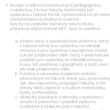
Studijní a odborná literatura pro pedagogickou
a vědeckou činnost fakulty, která může být
vydávána v tiskové formě, vystavována na síti nebo
zveřejňována na vhodných nosičích.
Návrhy na vydávání literatury tohoto druhu
připravuje ediční komise MFF. Jsou to zejména:
Učební texty a vysokoškolské učebnice; texty
v tiskové formě jsou vydávány na základě
smlouvy a jsou opatřeny copyrightem a tiráží
a je jim přidělováno ISBN. Texty v elektronické
podobě jsou vydávány na základě smlouvy
a jsou též opatřeny copyrightem a tiráží, není
jim však přidělováno ISBN.
Publikace věnované moderním směrům
pěstovaným na fakultě, které jsou zpracovány
tak, aby napomohly propagaci fakulty, a tím
získaly další zájemce o studium matematiky,
fyziky a informatiky.
Vědecké publikace a sborníky z konferencí,
sloužící k prezentaci výsledků výzkumu
a odborné a vědecké práce fakultní