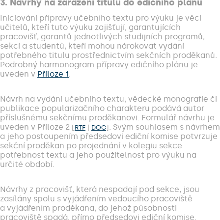
3. Návrhy na zařazení titulu do edičního plánu
Iniciování přípravy učebního textu pro výuku je věcí
učitelů, kteří tuto výuku zajišťují, garantujících
pracovišť, garantů jednotlivých studijních programů,
sekcí a studentů, kteří mohou nárokovat vydání
potřebného titulu prostřednictvím sekčních proděkanů.
Podrobný harmonogram přípravy edičního plánu je
uveden v
Příloze 1
.
Návrh na vydání učebního textu, vědecké monografie či
publikace popularizačního charakteru podává autor
příslušnému sekčnímu proděkanovi. Formulář návrhu je
uveden v Příloze 2
. Svým souhlasem s návrhem
[
RTF
|
DOC
]
a jeho postoupením předsedovi ediční komise potvrzuje
sekční proděkan po projednání v kolegiu sekce
potřebnost textu a jeho použitelnost pro výuku na
určité období.
Návrhy z pracovišť, která nespadají pod sekce, jsou
zasílány spolu s vyjádřením vedoucího pracoviště
a vyjádřením proděkana, do jehož působnosti
pracoviště spadá, přímo předsedovi ediční komise.