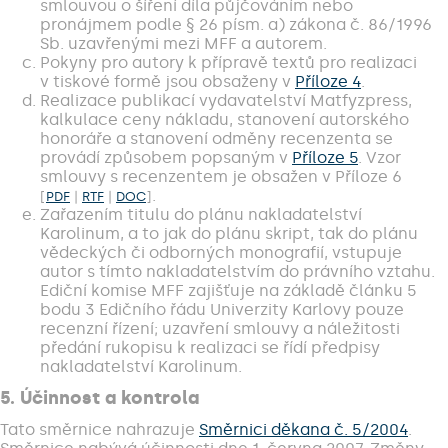
smlouvou o šíření díla půjčováním nebo
pronájmem podle § 26 písm. a) zákona č. 86/1996
Sb. uzavřenými mezi MFF a autorem.
Pokyny pro autory k přípravě textů pro realizaci
v tiskové formě jsou obsaženy v
Příloze 4
.
Realizace publikací vydavatelství Matfyzpress,
kalkulace ceny nákladu, stanovení autorského
honoráře a stanovení odměny recenzenta se
provádí způsobem popsaným v
Příloze 5
. Vzor
smlouvy s recenzentem je obsažen v Příloze 6
.
[
PDF
|
RTF
|
DOC
]
Zařazením titulu do plánu nakladatelství
Karolinum, a to jak do plánu skript, tak do plánu
vědeckých či odborných monografií, vstupuje
autor s tímto nakladatelstvím do právního vztahu.
Ediční komise MFF zajišťuje na základě článku 5
bodu 3 Edičního řádu Univerzity Karlovy pouze
recenzní řízení; uzavření smlouvy a náležitosti
předání rukopisu k realizaci se řídí předpisy
nakladatelství Karolinum.
5. Účinnost a kontrola
Tato směrnice nahrazuje
Směrnici děkana č. 5/2004
.