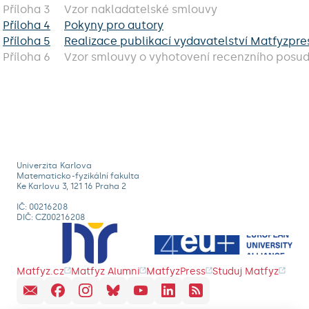
Příloha 3
Vzor nakladatelské smlouvy
Příloha 4
Pokyny pro autory
Příloha 5
Realizace publikací vydavatelství Matfyzpre
Příloha 6
Vzor smlouvy o vyhotovení recenzního posu
Univerzita Karlova
Matematicko-fyzikální fakulta
Ke Karlovu 3, 121 16 Praha 2
IČ: 00216208
DIČ: CZ00216208
Matfyz.cz
Matfyz Alumni
MatfyzPress
Studuj Matfyz