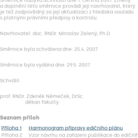
Směrnice nabývá účinnosti dne 1. června 2007. Změny
a doplnění této směrnice provádí její navrhovatel, který
je též zodpovědný za její aktualizaci z hlediska souladu
s platnými právními předpisy a kontrolu.
Navrhovatel: doc. RNDr. Miroslav Zelený, Ph.D.
Směrnice byla schválena dne: 25.4. 2007
Směrnice byla vydána dne: 29.5. 2007
Schválil:
prof. RNDr. Zdeněk Němeček, DrSc.
děkan fakulty
Seznam příloh
Příloha 1
Harmonogram přípravy edičního plánu
Příloha 2
Vzor návrhu na zařazení publikace do edičn