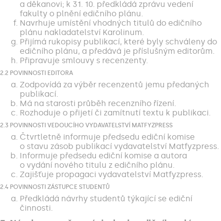
a děkanovi; k 31. 10. předkládá zprávu vedení
fakulty o plnění edičního plánu.
Navrhuje umístění vhodných titulů do edičního
plánu nakladatelství Karolinum.
Přijímá rukopisy publikací, které byly schváleny do
edičního plánu, a předává je příslušným editorům.
Připravuje smlouvy s recenzenty.
2.2 POVINNOSTI EDITORA
Zodpovídá za výběr recenzentů jemu předaných
publikací.
Má na starosti průběh recenzního řízení.
Rozhoduje o přijetí či zamítnutí textu k publikaci.
2.3 POVINNOSTI VEDOUCÍHO VYDAVATELSTVÍ MATFYZPRESS
Čtvrtletně informuje předsedu ediční komise
o stavu zásob publikací vydavatelství Matfyzpress.
Informuje předsedu ediční komise a autora
o vydání nového titulu z edičního plánu.
Zajišťuje propagaci vydavatelství Matfyzpress.
2.4 POVINNOSTI ZÁSTUPCE STUDENTŮ
Předkládá návrhy studentů týkající se ediční
činnosti.