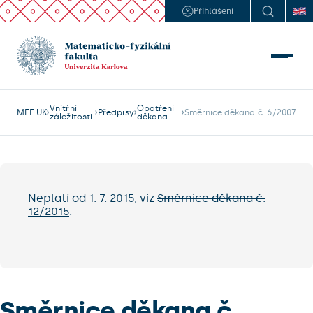
Přihlášení
Vnitřní
Opatření
MFF UK
Předpisy
Směrnice děkana č. 6/2007
záležitosti
děkana
Neplatí od 1. 7. 2015, viz
Směrnice děkana č.
12/2015
.
Směrnice děkana č.