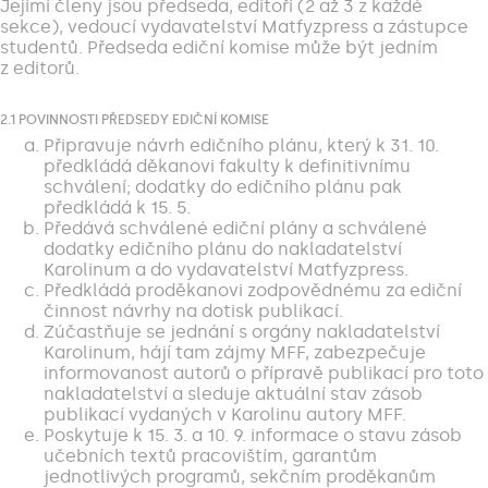
Jejími členy jsou předseda, editoři (2 až 3 z každé
sekce), vedoucí vydavatelství Matfyzpress a zástupce
studentů. Předseda ediční komise může být jedním
z editorů.
2.1 POVINNOSTI PŘEDSEDY EDIČNÍ KOMISE
Připravuje návrh edičního plánu, který k 31. 10.
předkládá děkanovi fakulty k definitivnímu
schválení; dodatky do edičního plánu pak
předkládá k 15. 5.
Předává schválené ediční plány a schválené
dodatky edičního plánu do nakladatelství
Karolinum a do vydavatelství Matfyzpress.
Předkládá proděkanovi zodpovědnému za ediční
činnost návrhy na dotisk publikací.
Zúčastňuje se jednání s orgány nakladatelství
Karolinum, hájí tam zájmy MFF, zabezpečuje
informovanost autorů o přípravě publikací pro toto
nakladatelství a sleduje aktuální stav zásob
publikací vydaných v Karolinu autory MFF.
Poskytuje k 15. 3. a 10. 9. informace o stavu zásob
učebních textů pracovištím, garantům
jednotlivých programů, sekčním proděkanům