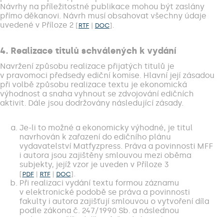
Návrhy na příležitostné publikace mohou být zaslány
přímo děkanovi. Návrh musí obsahovat všechny údaje
uvedené v Příloze 2
.
[
RTF
|
DOC
]
4. Realizace titulů schválených k vydání
Navržení způsobu realizace přijatých titulů je
v pravomoci předsedy ediční komise. Hlavní její zásadou
při volbě způsobu realizace textu je ekonomická
výhodnost a snaha vyhnout se zdvojování edičních
aktivit. Dále jsou dodržovány následující zásady.
Je-li to možné a ekonomicky výhodné, je titul
navrhován k zařazení do edičního plánu
vydavatelství Matfyzpress. Práva a povinnosti MFF
i autora jsou zajištěny smlouvou mezi oběma
subjekty, jejíž vzor je uveden v Příloze 3
.
[
PDF
|
RTF
|
DOC
]
Při realizaci vydání textu formou záznamu
v elektronické podobě se práva a povinnosti
fakulty i autora zajišťují smlouvou o vytvoření díla
podle zákona č. 247/1990 Sb. a následnou