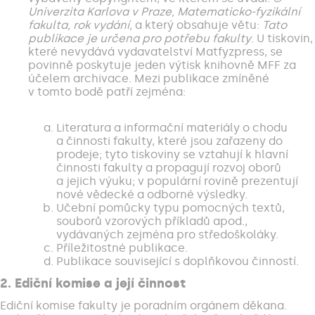
Univerzita Karlova v Praze, Matematicko-fyzikální
fakulta, rok vydání,
a který obsahuje větu:
Tato
publikace je určena pro potřebu fakulty
. U tiskovin,
které nevydává vydavatelství Matfyzpress, se
povinně poskytuje jeden výtisk knihovně MFF za
účelem archivace. Mezi publikace zmíněné
v tomto bodě patří zejména:
Literatura a informační materiály o chodu
a činnosti fakulty, které jsou zařazeny do
prodeje; tyto tiskoviny se vztahují k hlavní
činnosti fakulty a propagují rozvoj oborů
a jejich výuku; v populární rovině prezentují
nové vědecké a odborné výsledky.
Učební pomůcky typu pomocných textů,
souborů vzorových příkladů apod.,
vydávaných zejména pro středoškoláky.
Příležitostné publikace.
Publikace související s doplňkovou činností.
2. Ediční komise a její činnost
Ediční komise fakulty je poradním orgánem děkana.