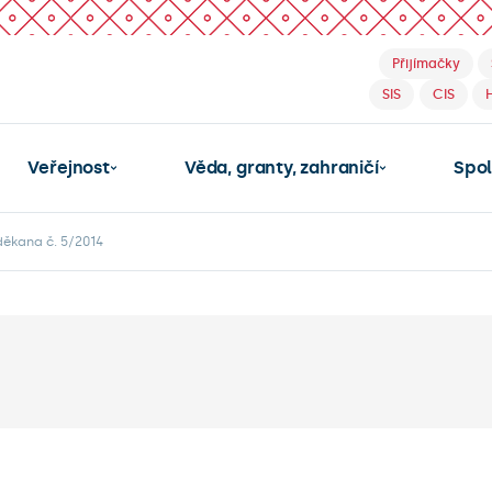
Přijímačky
SIS
CIS
Veřejnost
Věda, granty, zahraničí
Spo
děkana č. 5/2014