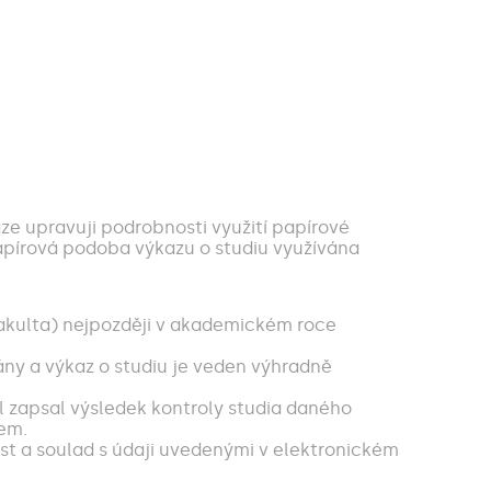
aze upravuji podrobnosti využití papírové
apírová podoba výkazu o studiu využívána
n fakulta) nejpozději v akademickém roce
ány a výkaz o studiu je veden výhradně
el zapsal výsledek kontroly studia daného
lem.
st a soulad s údaji uvedenými v elektronickém