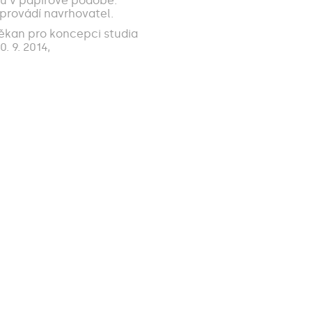
iu v papírové podobě.
provádí navrhovatel.
děkan pro koncepci studia
 9. 2014,