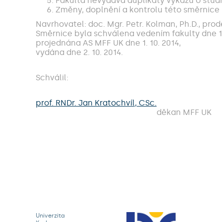
Fakulta nevydává duplikáty výkazu o stud
Změny, doplnění a kontrolu této směrnice 
Navrhovatel: doc. Mgr. Petr. Kolman, Ph.D., pro
Směrnice byla schválena vedením fakulty dne 10.
projednána AS MFF UK dne 1. 10. 2014,
vydána dne 2. 10. 2014.
Schválil:
prof. RNDr. Jan Kratochvíl, CSc.
děkan MFF UK
Univerzita