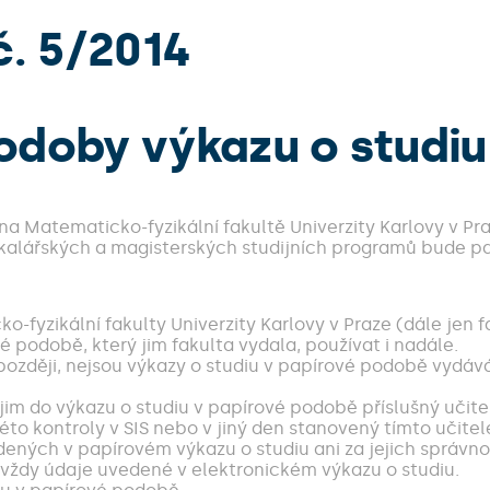
. 5/2014
podoby výkazu o studiu
 na Matematicko-fyzikální fakultě Univerzity Karlovy v Pr
kalářských a magisterských studijních programů bude p
cko-fyzikální fakulty Univerzity Karlovy v Praze (dále je
 podobě, který jim fakulta vydala, používat i nadále.
 později, nejsou výkazy o studiu v papírové podobě vydáv
y jim do výkazu o studiu v papírové podobě příslušný učit
éto kontroly v SIS nebo v jiný den stanovený tímto učite
ených v papírovém výkazu o studiu ani za jejich správno
 vždy údaje uvedené v elektronickém výkazu o studiu.