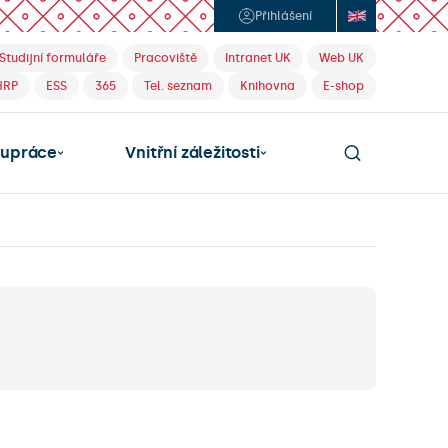
Přihlášení
Studijní formuláře
Pracoviště
Intranet UK
Web UK
HRP
ESS
365
Tel. seznam
Knihovna
E-shop
lupráce
Vnitřní záležitosti