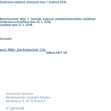
Směrnice nabývá účinnosti dne 1. května 2018.
Navrhovatel: Mgr. T. Jančák, vedoucí zaměstnaneckého oddělení
Směrnice schválena dne 25. 4. 2018,
vydána dne 27. 4. 2018.
Schválil:
prof. RNDr. Jan Kratochvíl, CSc.
děkan MFF UK
Univerzita Karlova
Matematicko-fyzikální fakulta
Ke Karlovu 3, 121 16 Praha 2
IČ: 00216208