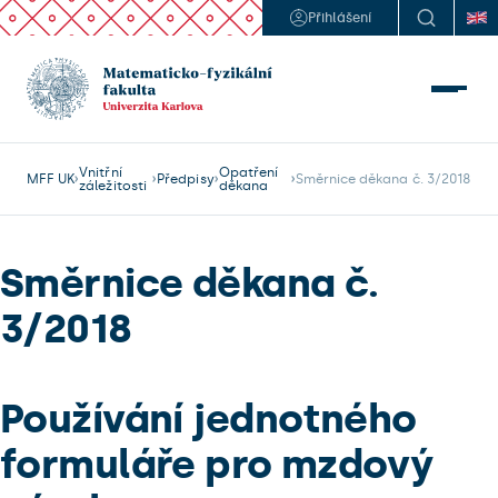
Přihlášení
Vnitřní
Opatření
MFF UK
Předpisy
Směrnice děkana č. 3/2018
záležitosti
děkana
Směrnice děkana č.
3/2018
Používání jednotného
formuláře pro mzdový