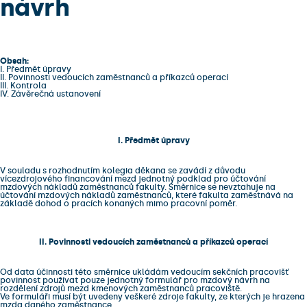
návrh
Obsah:
I. Předmět úpravy
II. Povinnosti vedoucích zaměstnanců a příkazců operací
III. Kontrola
IV. Závěrečná ustanovení
I. Předmět úpravy
V souladu s rozhodnutím kolegia děkana se zavádí z důvodu
vícezdrojového financování mezd jednotný podklad pro účtování
mzdových nákladů zaměstnanců fakulty. Směrnice se nevztahuje na
účtování mzdových nákladů zaměstnanců, které fakulta zaměstnává na
základě dohod o pracích konaných mimo pracovní poměr.
II. Povinnosti vedoucích zaměstnanců a příkazců operací
Od data účinnosti této směrnice ukládám vedoucím sekčních pracovišť
povinnost používat pouze jednotný formulář pro mzdový návrh na
rozdělení zdrojů mezd kmenových zaměstnanců pracoviště.
Ve formuláři musí být uvedeny veškeré zdroje fakulty, ze kterých je hrazena
mzda daného zaměstnance.