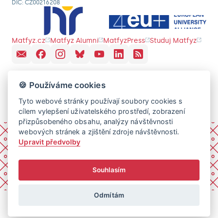
DIČ: CZ00216208
Matfyz.cz
Matfyz Alumni
MatfyzPress
Studuj Matfyz
🍪 Používáme cookies
Tyto webové stránky používají soubory cookies s
cílem vylepšení uživatelského prostředí, zobrazení
přizpůsobeného obsahu, analýzy návštěvnosti
webových stránek a zjištění zdroje návštěvnosti.
Upravit předvolby
Souhlasím
Odmítám
© 2026 Univerzita Karlova, Matematicko-fyzikální fakulta.
Všechna práva vyhrazena.