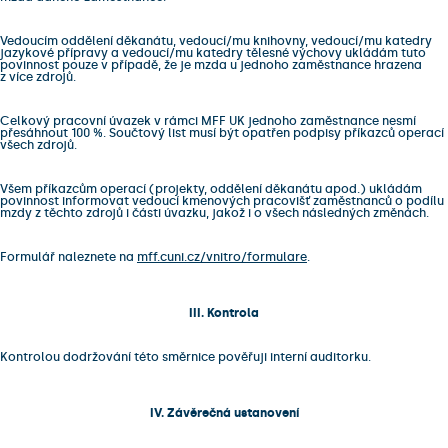
Vedoucím oddělení děkanátu, vedoucí/mu knihovny, vedoucí/mu katedry
jazykové přípravy a vedoucí/mu katedry tělesné výchovy ukládám tuto
povinnost pouze v případě, že je mzda u jednoho zaměstnance hrazena
z více zdrojů.
Celkový pracovní úvazek v rámci MFF UK jednoho zaměstnance nesmí
přesáhnout 100 %. Součtový list musí být opatřen podpisy příkazců operací
všech zdrojů.
Všem příkazcům operací (projekty, oddělení děkanátu apod.) ukládám
povinnost informovat vedoucí kmenových pracovišť zaměstnanců o podílu
mzdy z těchto zdrojů i části úvazku, jakož i o všech následných změnách.
Formulář naleznete na
mff.cuni.cz/vnitro/formulare
.
III. Kontrola
Kontrolou dodržování této směrnice pověřuji interní auditorku.
IV. Závěrečná ustanovení