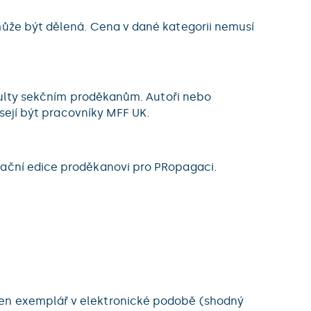
může být dělená. Cena v dané kategorii nemusí
fakulty sekčním proděkanům. Autoři nebo
usejí být pracovníky MFF UK.
gační edice proděkanovi pro PRopagaci.
den exemplář v elektronické podobě (shodný