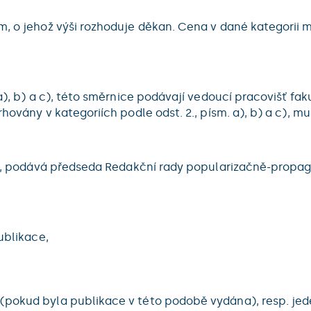
m, o jehož výši rozhoduje děkan. Cena v dané kategorii 
. a), b) a c), této směrnice podávají vedoucí pracovišť 
hovány v kategoriích podle odst. 2., písm. a), b) a c), m
. d), podává předseda Redakční rady popularizačně-propa
ublikace,
 (pokud byla publikace v této podobě vydána), resp. je