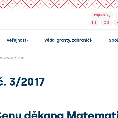
Přijímačky
SIS
CIS
Veřejnost
Věda, granty, zahraničí
Spo
děkana č. 3/2017
. 3/2017
Cenu děkana Matemati