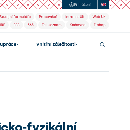
Přihlášení
Studijní formuláře
Pracoviště
Intranet UK
Web UK
HRP
ESS
365
Tel. seznam
Knihovna
E-shop
lupráce
Vnitřní záležitosti
cko-fyzikální