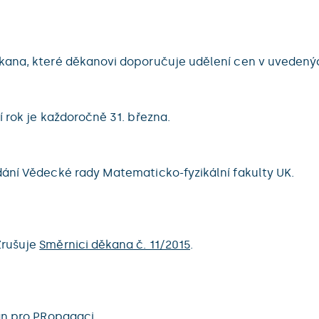
kana, které děkanovi doporučuje udělení cen v uvedenýc
 rok je každoročně 31. března.
dání Vědecké rady Matematicko-fyzikální fakulty UK.
Zrušuje
Směrnici děkana č. 11/2015
.
an pro PRopagaci.