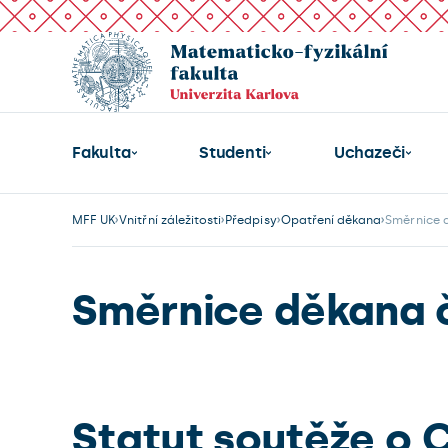
Fakulta
Studenti
Uchazeči
MFF UK
Vnitřní záležitosti
Předpisy
Opatření děkana
Směrnice 
Směrnice děkana č
Statut soutěže o 