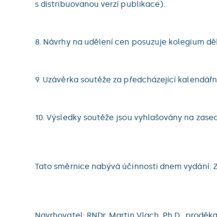
s distribuovanou verzí publikace).
8. Návrhy na udělení cen posuzuje kolegium dě
9. Uzávěrka soutěže za předcházející kalendářní
10. Výsledky soutěže jsou vyhlašovány na zase
Tato směrnice nabývá účinnosti dnem vydání. 
Navrhovatel: RNDr. Martin Vlach, Ph.D., proděk