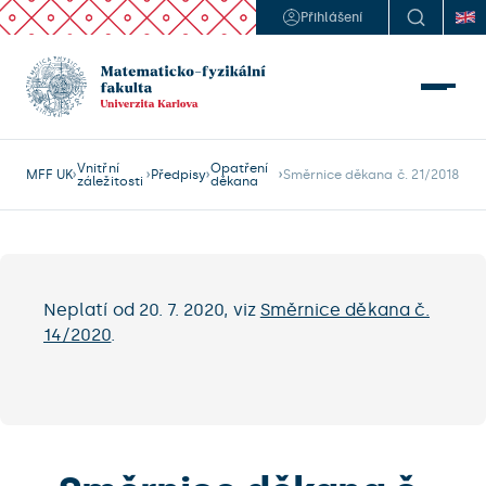
Přihlášení
Vnitřní
Opatření
MFF UK
Předpisy
Směrnice děkana č. 21/2018
záležitosti
děkana
Neplatí od 20. 7. 2020, viz
Směrnice děkana č.
14/2020
.