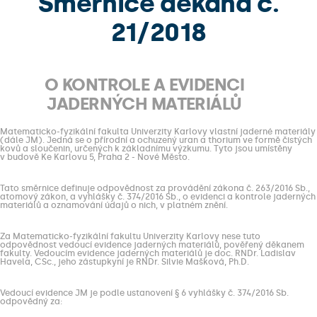
Směrnice děkana č.
21/2018
O KONTROLE A EVIDENCI
JADERNÝCH MATERIÁLŮ
Matematicko-fyzikální fakulta Univerzity Karlovy vlastní jaderné materiály
(dále JM). Jedná se o přírodní a ochuzený uran a thorium ve formě čistých
kovů a sloučenin, určených k základnímu výzkumu. Tyto jsou umístěny
v budově Ke Karlovu 5, Praha 2 - Nové Město.
Tato směrnice definuje odpovědnost za provádění zákona č. 263/2016 Sb.,
atomový zákon, a vyhlášky č. 374/2016 Sb., o evidenci a kontrole jaderných
materiálů a oznamování údajů o nich, v platném znění.
Za Matematicko-fyzikální fakultu Univerzity Karlovy nese tuto
odpovědnost vedoucí evidence jaderných materiálů, pověřený děkanem
fakulty. Vedoucím evidence jaderných materiálů je doc. RNDr. Ladislav
Havela, CSc., jeho zástupkyní je RNDr. Silvie Mašková, Ph.D.
Vedoucí evidence JM je podle ustanovení § 6 vyhlášky č. 374/2016 Sb.
odpovědný za: