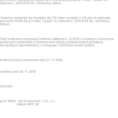
povolení k nakládání s jadernými materiály podle § 9 odst. 5 písm. a)
zákona č. 263/2016 Sb., atomový zákon.
Jaderný materiál lze dovážet do ČR nebo vyvážet z ČR jen na základě
povolení SÚJB dle § 9 odst. 5 písm. b) zákona č. 263/2016 Sb., atomový
zákon.
Tato směrnice nahrazuje Směrnici děkana č. 3/2015, o evidenci a kontrole
jaderných materiálů a oznamování údajů požadovaných předpisy
evropských společenství, a vstupuje v platnost dnem vydání.
Směrnice byla schválena dne 27. 11. 2018,
vydána dne 28. 11. 2018.
Schválil:
prof. RNDr. Jan Kratochvíl, CSc., v. r.
děkan MFF UK