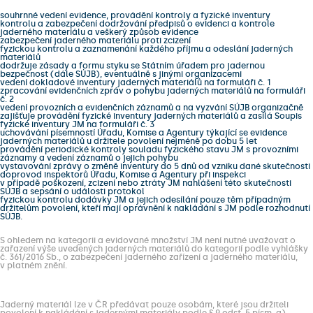
souhrnné vedení evidence, provádění kontroly a fyzické inventury
kontrolu a zabezpečení dodržování předpisů o evidenci a kontrole
jaderného materiálu a veškerý způsob evidence
zabezpečení jaderného materiálu proti zcizení
fyzickou kontrolu a zaznamenání každého příjmu a odeslání jaderných
materiálů
dodržuje zásady a formu styku se Státním úřadem pro jadernou
bezpečnost (dále SÚJB), eventuálně s jinými organizacemi
vedení dokladové inventury jaderných materiálů na formuláři č. 1
zpracování evidenčních zpráv o pohybu jaderných materiálů na formuláři
č. 2
vedení provozních a evidenčních záznamů a na vyzvání SÚJB organizačně
zajišťuje provádění fyzické inventury jaderných materiálů a zasílá Soupis
fyzické inventury JM na formuláři č. 3
uchovávání písemností Úřadu, Komise a Agentury týkající se evidence
jaderných materiálů u držitele povolení nejméně po dobu 5 let
provádění periodické kontroly souladu fyzického stavu JM s provozními
záznamy a vedení záznamů o jejich pohybu
vystavování zprávy o změně inventury do 5 dnů od vzniku dané skutečnosti
doprovod inspektorů Úřadu, Komise a Agentury při inspekci
v případě poškození, zcizení nebo ztráty JM nahlášení této skutečnosti
SÚJB a sepsání o události protokol
fyzickou kontrolu dodávky JM a jejich odesílání pouze těm případným
držitelům povolení, kteří mají oprávnění k nakládání s JM podle rozhodnutí
SÚJB.
S ohledem na kategorii a evidované množství JM není nutné uvažovat o
zařazení výše uvedených jaderných materiálů do kategorií podle vyhlášky
č. 361/2016 Sb., o zabezpečení jaderného zařízení a jaderného materiálu,
v platném znění.
Jaderný materiál lze v ČR předávat pouze osobám, které jsou držiteli