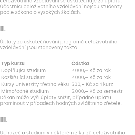
celoživotního vzdělávání se uskutečňuje za úplatu.
Účastníci celoživotního vzdělávání nejsou studenty
podle zákona o vysokých školách.
II.
Úplaty za uskutečňování programů celoživotního
vzdělávání jsou stanoveny takto:
Typ kurzu
Částka
Doplňující studium
2.000,– Kč za rok
Rozšiřující studium
2.000,– Kč za rok
Kurzy Univerzity třetího věku
500,– Kč za 1 kurz
Mimořádné studium
5.000,– Kč za semestr
Děkan může výši úplaty snížit, případně úplatu
prominout v případech hodných zvláštního zřetele.
III.
Uchazeč o studium v některém z kurzů celoživotního