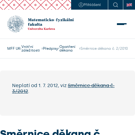
Přihlášení
Vnitřní
Opatření
MFF UK
Předpisy
Směrnice děkana č. 2/2010
záležitosti
děkana
Neplatí od 1. 7. 2012, viz
Směrnice děkana č.
3/2012
.
Směrnice děkana č.