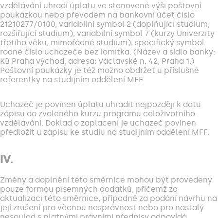
vzdělávání uhradí úplatu ve stanovené výši poštovní
poukázkou nebo převodem na bankovní účet číslo
21210277/0100, variabilní symbol 2 (doplňující studium,
rozšiřující studium), variabilní symbol 7 (kurzy Univerzity
třetího věku, mimořádné studium), specifický symbol
rodné číslo uchazeče bez lomítka. (Název a sídlo banky:
KB Praha východ, adresa: Václavské n. 42, Praha 1.)
Poštovní poukázky je též možno obdržet u příslušné
referentky na studijním oddělení MFF.
Uchazeč je povinen úplatu uhradit nejpozději k datu
zápisu do zvoleného kurzu programu celoživotního
vzdělávání. Doklad o zaplacení je uchazeč povinen
předložit u zápisu ke studiu na studijním oddělení MFF.
IV.
Změny a doplnění této směrnice mohou být provedeny
pouze formou písemných dodatků, přičemž za
aktualizaci této směrnice, případně za podání návrhu na
její zrušení pro věcnou nesprávnost nebo pro nastalý
nesoulad s platnými právními předpisy odpovídá