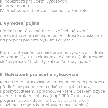
II. Náležitosti pro účetní vykazování
III. Vracení DPH
IV. Přechodná ustanovení, účinnost a kontrola
I. Vymezení pojmů
Předmětem této směrnice je způsob účtování
nenávratné zahraniční pomoci ze zdrojů Evropské unie
na podporu projektů výzkumu a vývoje.
Pozn.: Touto směrnicí není upraveno vykazování zdrojů
ze zahraničí z titulu ekonomické činnosti (fakturované
služby pracovišť fakulty, zahraniční dary, apod.).
II. Náležitosti pro účetní vykazování
Řešitel (příp. pracovník pověřený příjemcem podpory)
předloží hospodářskému oddělení kopii smlouvy
s poskytovatelem, s přílohou, ve které v českém jazyce
uvede charakter smlouvy (např. JPD, 7. rámcový
program, apod.), dobu, na kterou byla smlouva
uzavřena, a objem kapitálových (investičních)