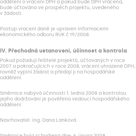
oddělení o vrácení DPH a pokud bude DPH vrácena,
bude účtována ve prospěch projektu, uvedeného
v žádosti.
Postup vracení daně je upraven Informacemi
ekonomického odboru RUK č.19/2008.
IV. Přechodná ustanovení, účinnost a kontrola
Pokud požadují řešitelé projektů, účtovaných v roce
2007 a pokračujících v roce 2008, vrácení uhrazené DPH,
rovněž vyplní žádost a předají ji na hospodářské
oddělení.
Směrnice nabývá účinnosti 1. ledna 2008 a kontrolou
jejího dodržování je pověřena vedoucí hospodářského
oddělení.
Navrhovatel: Ing. Dana Lanková
Směrnice byla schválena dne: 6. února 2008