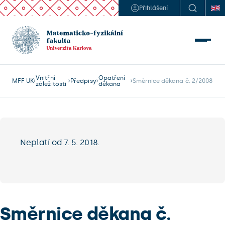
Přihlášení
Vnitřní
Opatření
MFF UK
Předpisy
Směrnice děkana č. 2/2008
záležitosti
děkana
Neplatí od 7. 5. 2018.
Směrnice děkana č.