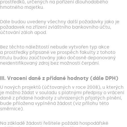
prostředků, určených na pořízení dlouhodobého
hmotného majetku.
Dále budou uvedeny všechny další požadavky jako je
požadavek na zřízení zvláštního bankovního účtu,
účtování záloh apod.
Bez těchto náležitostí nebude vytvořen typ akce
a prostředky připsané ve prospěch fakulty z tohoto
titulu budou zaúčtovány jako dočasně deponovaný
neidentifikovaný zdroj bez možnosti čerpání.
III. Vracení daně z přidané hodnoty (dále DPH)
U nových projektů (účtovaných v roce 2008), u kterých
je možno žádat v souladu s platnými předpisy o vrácení
daně z přidané hodnoty z uhrazených přijatých plnění,
bude přiložena vyplněná žádost (viz přílohu této
směrnice).
Na základě žádosti řešitele požádá hospodářské