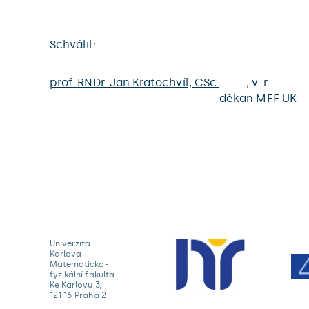
Schválil:
prof. RNDr. Jan Kratochvíl, CSc.
, v. r.
děkan MFF UK
Univerzita
Karlova
Matematicko-
fyzikální fakulta
Ke Karlovu 3,
121 16 Praha 2