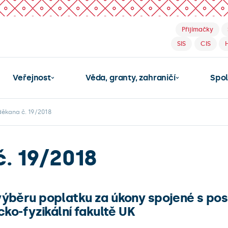
Přijímačky
SIS
CIS
Veřejnost
Věda, granty, zahraničí
Spo
děkana č. 19/2018
. 19/2018
výběru poplatku za úkony spojené s po
cko-fyzikální fakultě UK