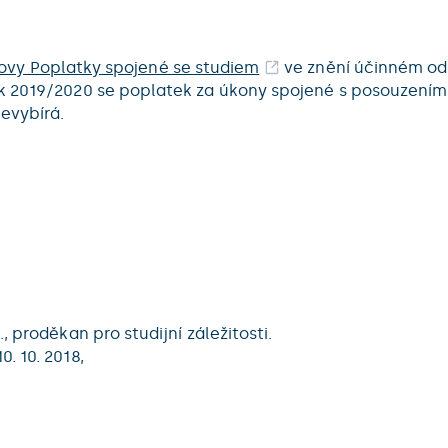
rlovy Poplatky spojené se studiem
ve znění účinném od 1
k 2019/2020 se poplatek za úkony spojené s posouzením s
evybírá.
 proděkan pro studijní záležitosti.
. 10. 2018,