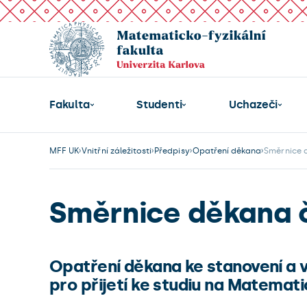
Fakulta
Studenti
Uchazeči
MFF UK
Vnitřní záležitosti
Předpisy
Opatření děkana
Směrnice 
Směrnice děkana č
Opatření děkana ke stanovení a 
pro přijetí ke studiu na Matemati