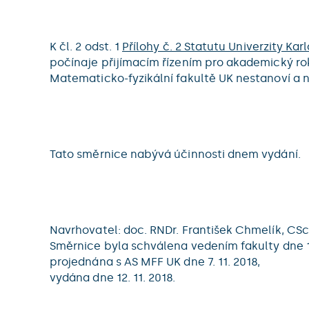
K čl. 2 odst. 1
Přílohy č. 2 Statutu Univerzity Ka
počínaje přijímacím řízením pro akademický ro
Matematicko-fyzikální fakultě UK nestanoví a n
Tato směrnice nabývá účinnosti dnem vydání.
Navrhovatel: doc. RNDr. František Chmelík, CSc.,
Směrnice byla schválena vedením fakulty dne 10
projednána s AS MFF UK dne 7. 11. 2018,
vydána dne 12. 11. 2018.