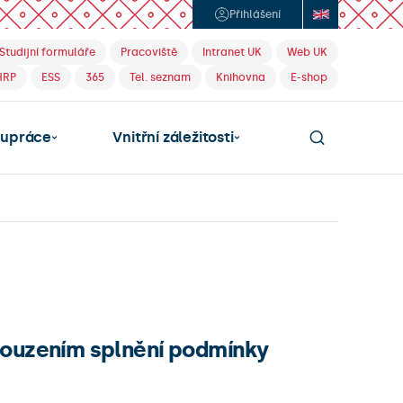
Přihlášení
Studijní formuláře
Pracoviště
Intranet UK
Web UK
HRP
ESS
365
Tel. seznam
Knihovna
E-shop
lupráce
Vnitřní záležitosti
souzením splnění podmínky